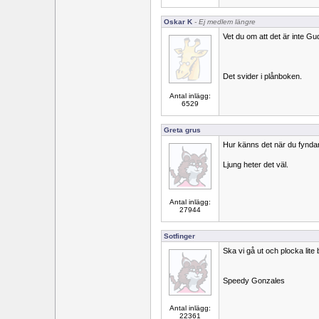
Oskar K
- Ej medlem längre
Vet du om att det är inte G
Det svider i plånboken.
Antal inlägg:
6529
Greta grus
Hur känns det när du fyndar
Ljung heter det väl.
Antal inlägg:
27944
Sotfinger
Ska vi gå ut och plocka lite
Speedy Gonzales
Antal inlägg:
22361