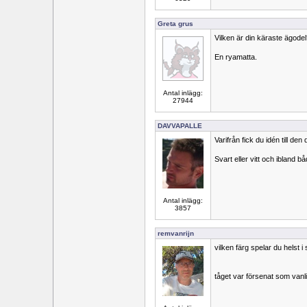
Greta grus
Vilken är din käraste ägode
En ryamatta.
Antal inlägg:
27944
DAVVAPALLE
Varifrån fick du idén till den
Svart eller vitt och ibland b
Antal inlägg:
3857
remvanrijn
vilken färg spelar du helst 
tåget var försenat som vanli