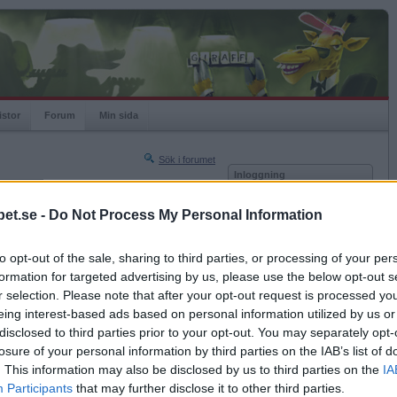
istor
Forum
Min sida
Sök i forumet
Inloggning
rneringar
Användare
et.se -
Do Not Process My Personal Information
Nästa sida »
Lösenord
Sista sidan »
to opt-out of the sale, sharing to third parties, or processing of your per
Kom ihåg mig
2013-04-24 18:45
formation for targeted advertising by us, please use the below opt-out s
Logga in
ull?
r selection. Please note that after your opt-out request is processed y
eing interest-based ads based on personal information utilized by us or
Glömt ditt lösenord?
Få ny aktiveringslänk
disclosed to third parties prior to your opt-out. You may separately opt-
losure of your personal information by third parties on the IAB’s list of
. This information may also be disclosed by us to third parties on the
IA
Betapet är gratis!
Participants
that may further disclose it to other third parties.