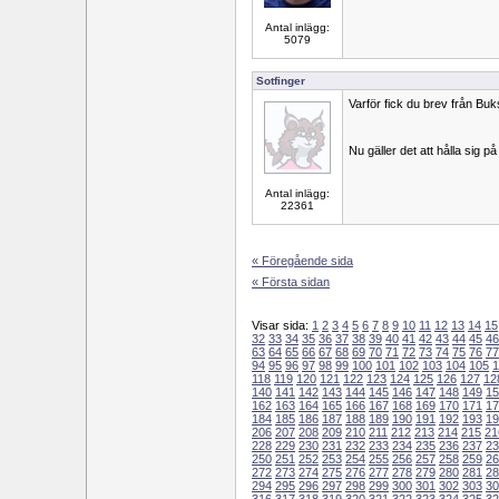
Antal inlägg:
5079
Sotfinger
Varför fick du brev från Bu
Nu gäller det att hålla sig p
Antal inlägg:
22361
« Föregående sida
« Första sidan
Visar sida:
1
2
3
4
5
6
7
8
9
10
11
12
13
14
15
32
33
34
35
36
37
38
39
40
41
42
43
44
45
46
63
64
65
66
67
68
69
70
71
72
73
74
75
76
77
94
95
96
97
98
99
100
101
102
103
104
105
1
118
119
120
121
122
123
124
125
126
127
12
140
141
142
143
144
145
146
147
148
149
15
162
163
164
165
166
167
168
169
170
171
17
184
185
186
187
188
189
190
191
192
193
19
206
207
208
209
210
211
212
213
214
215
21
228
229
230
231
232
233
234
235
236
237
23
250
251
252
253
254
255
256
257
258
259
26
272
273
274
275
276
277
278
279
280
281
28
294
295
296
297
298
299
300
301
302
303
30