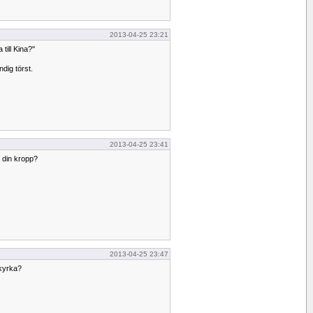
2013-04-25 23:21
till Kina?''
ndig törst.
2013-04-25 23:41
å din kropp?
2013-04-25 23:47
tkyrka?