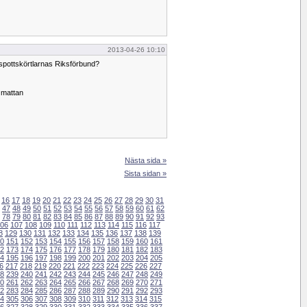
2013-04-26 10:10
kspottskörtlarnas Riksförbund?
å mattan
Nästa sida »
Sista sidan »
16
17
18
19
20
21
22
23
24
25
26
27
28
29
30
31
47
48
49
50
51
52
53
54
55
56
57
58
59
60
61
62
78
79
80
81
82
83
84
85
86
87
88
89
90
91
92
93
06
107
108
109
110
111
112
113
114
115
116
117
8
129
130
131
132
133
134
135
136
137
138
139
0
151
152
153
154
155
156
157
158
159
160
161
2
173
174
175
176
177
178
179
180
181
182
183
4
195
196
197
198
199
200
201
202
203
204
205
6
217
218
219
220
221
222
223
224
225
226
227
8
239
240
241
242
243
244
245
246
247
248
249
0
261
262
263
264
265
266
267
268
269
270
271
2
283
284
285
286
287
288
289
290
291
292
293
4
305
306
307
308
309
310
311
312
313
314
315