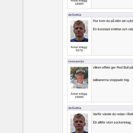
Antal inlägg:
16685
deGothia
Hur kom du på idén att cykla 
En konstant trötthet och stä
Antal inlägg:
5079
remvanrijn
vilken effekt ger Red Bull p
talibanerna stoppade mig.
Antal inlägg:
16685
deGothia
Varför vände du redan i Bo
Ett alltför stort sockerintag.