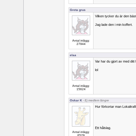
Greta grus
Vilken tycker du är den bäs
Jag lade den i min koffert.
Antal inlägg:
27944
elaa
Var har du gjort av med ditt 
lol
Antal inlägg:
15624
Oskar K
- Ej medlem längre
Hur förkortar man Lokaltraf
Ett hålslag.
Antal inlägg:
6529