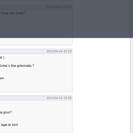
2013-04-24 22:03
ta Grus och Gräs?
2013-04-24 22:23
är )
reta´s fina gräsmatta ?
gen
2013-04-24 22:59
ta grus?
gat är torrt