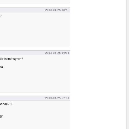
2013-04-25 18:50
l?
2013-04-25 19:14
 där intimfrisyren?
åda
2013-04-25 22:31
i schack ?
gt