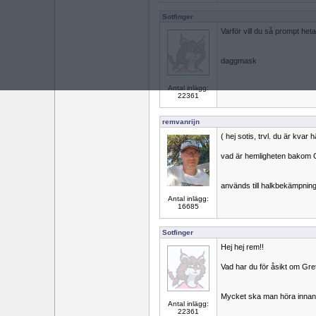
Sotfinger
Varför vill du så prompt he
daggmask
Antal inlägg:
22361
remvanrijn
( hej sotis, trvl. du är kvar h
vad är hemligheten bakom G
används till halkbekämpnin
Antal inlägg:
16685
Sotfinger
Hej hej rem!!
Vad har du för åsikt om Gre
Mycket ska man höra innan ö
Antal inlägg:
22361