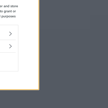
er and store
to grant or
ed purposes