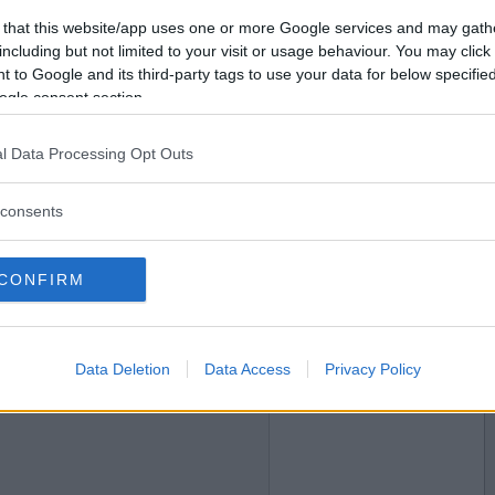
2013-04-24 20:33
Vill du bli
 that this website/app uses one or more Google services and may gath
n du ändrade till Greta grus ?
medlem?
including but not limited to your visit or usage behaviour. You may click 
 to Google and its third-party tags to use your data for below specifi
Skapa nytt konto
ogle consent section.
l Data Processing Opt Outs
2013-04-24 20:39
betanick Grus och gräs?
consents
CONFIRM
2013-04-24 21:11
Data Deletion
Data Access
Privacy Policy
kte att ett nick som Grus och gräs låter gräsligt