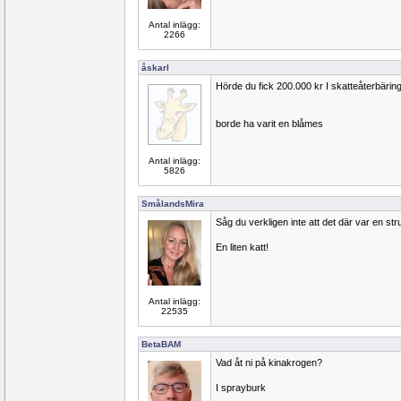
Antal inlägg:
2266
åskarl
Hörde du fick 200.000 kr I skatteåterbäri
borde ha varit en blåmes
Antal inlägg:
5826
SmålandsMira
Såg du verkligen inte att det där var en str
En liten katt!
Antal inlägg:
22535
BetaBAM
Vad åt ni på kinakrogen?
I sprayburk