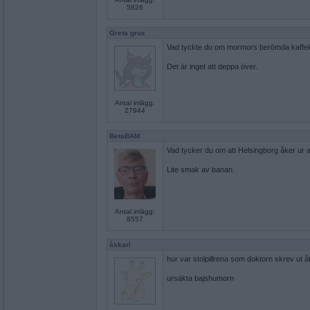
5826
Greta grus
Vad tyckte du om mormors berömda kaffe
Det är inget att deppa över.
Antal inlägg:
27944
BetaBAM
Vad tycker du om att Helsingborg åker ur 
Lite smak av banan.
Antal inlägg:
8557
åskarl
hur var stolpillrena som doktorn skrev ut å
ursäkta bajshumorn