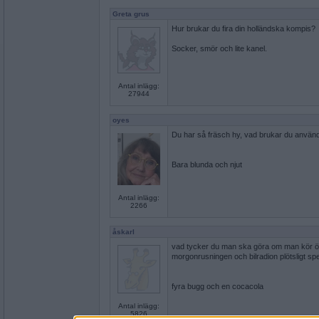
Greta grus
Hur brukar du fira din holländska kompis?
Socker, smör och lite kanel.
Antal inlägg:
27944
oyes
Du har så fräsch hy, vad brukar du anvä
Bara blunda och njut
Antal inlägg:
2266
åskarl
vad tycker du man ska göra om man kör ö
morgonrusningen och bilradion plötsligt spe
fyra bugg och en cocacola
Antal inlägg:
5826