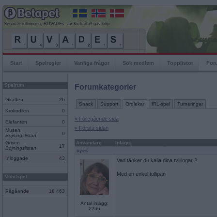
Senaste rullningen, RUVADEs, av Kickan59 gav 66p
Start
Spelregler
Vanliga frågor
Sök medlem
Topplistor
For
Spelrum
Forumkategorier
Giraffen
26
Snack
Support
Ordlekar
IRL-spel
Turneringar
Krokodilen
0
« Föregående sida
Elefanten
0
« Första sidan
Musen
0
Böjningslistan
Grisen
Användare
Inlägg
17
Böjningslistan
oyes
Inloggade
43
Vad tänker du kalla dina tvillingar ?
Med en enkel tullipan
Mobilspel
Pågående
18 463
Antal inlägg:
2266