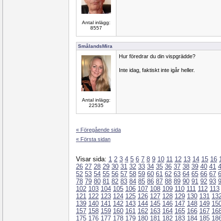
Antal inlägg:
8557
SmålandsMira
Hur föredrar du din vispgrädde?
Inte idag, faktiskt inte igår heller.
Antal inlägg:
22535
« Föregående sida
« Första sidan
Visar sida:
1
2
3
4
5
6
7
8
9
10
11
12
13
14
15
16
26
27
28
29
30
31
32
33
34
35
36
37
38
39
40
41
52
53
54
55
56
57
58
59
60
61
62
63
64
65
66
67
78
79
80
81
82
83
84
85
86
87
88
89
90
91
92
93
102
103
104
105
106
107
108
109
110
111
112
113
121
122
123
124
125
126
127
128
129
130
131
13
139
140
141
142
143
144
145
146
147
148
149
15
157
158
159
160
161
162
163
164
165
166
167
16
175
176
177
178
179
180
181
182
183
184
185
18