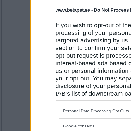
oyes
www.betapet.se -
Do Not Process 
Vad planerar du att bjuda gästerna på
när du ska fira din 50-årsdag?
If you wish to opt-out of the
Det talar vi tyst om
processing of your personal
targeted advertising by us
Antal inlägg:
2266
section to confirm your sel
opt-out request is proces
moi_magnus
Var du tvungen att manipulera valresultatet 
interest-based ads based o
Äh, det ska mycket till innan det händer!
us or personal information d
your opt-out. You may separ
disclosure of your personal
Antal inlägg:
8710
IAB’s list of downstream pa
Greta grus
also be disclosed by us to 
Vad var det du sa innan Brexit vann och T
Downstream Participants
th
Personal Data Processing Opt Outs
Jag trivs bäst under min korkek.
third parties.
Google consents
Please note that this web
Antal inlägg: