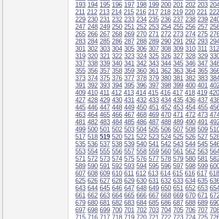
193
194
195
196
197
198
199
200
201
202
203
20
211
212
213
214
215
216
217
218
219
220
221
22
229
230
231
232
233
234
235
236
237
238
239
24
247
248
249
250
251
252
253
254
255
256
257
25
265
266
267
268
269
270
271
272
273
274
275
27
283
284
285
286
287
288
289
290
291
292
293
29
301
302
303
304
305
306
307
308
309
310
311
31
319
320
321
322
323
324
325
326
327
328
329
33
337
338
339
340
341
342
343
344
345
346
347
34
355
356
357
358
359
360
361
362
363
364
365
36
373
374
375
376
377
378
379
380
381
382
383
38
391
392
393
394
395
396
397
398
399
400
401
40
409
410
411
412
413
414
415
416
417
418
419
42
427
428
429
430
431
432
433
434
435
436
437
43
445
446
447
448
449
450
451
452
453
454
455
45
463
464
465
466
467
468
469
470
471
472
473
47
481
482
483
484
485
486
487
488
489
490
491
49
499
500
501
502
503
504
505
506
507
508
509
51
517
518
519
520
521
522
523
524
525
526
527
52
535
536
537
538
539
540
541
542
543
544
545
54
553
554
555
556
557
558
559
560
561
562
563
56
571
572
573
574
575
576
577
578
579
580
581
58
589
590
591
592
593
594
595
596
597
598
599
60
607
608
609
610
611
612
613
614
615
616
617
61
625
626
627
628
629
630
631
632
633
634
635
63
643
644
645
646
647
648
649
650
651
652
653
65
661
662
663
664
665
666
667
668
669
670
671
67
679
680
681
682
683
684
685
686
687
688
689
69
697
698
699
700
701
702
703
704
705
706
707
70
715
716
717
718
719
720
721
722
723
724
725
72