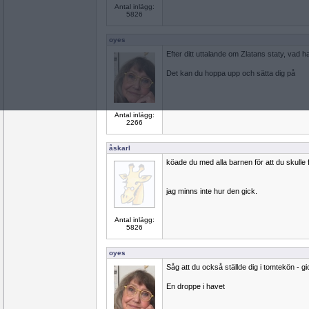
Antal inlägg:
5826
oyes
Efter ditt uttalande om Zlatans staty, vad har
Det kan du hoppa upp och sätta dig på
Antal inlägg:
2266
åskarl
köade du med alla barnen för att du skulle 
jag minns inte hur den gick.
Antal inlägg:
5826
oyes
Såg att du också ställde dig i tomtekön - gi
En droppe i havet