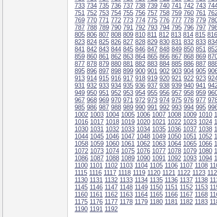
733
734
735
736
737
738
739
740
741
742
743
74
751
752
753
754
755
756
757
758
759
760
761
76
769
770
771
772
773
774
775
776
777
778
779
78
787
788
789
790
791
792
793
794
795
796
797
79
805
806
807
808
809
810
811
812
813
814
815
81
823
824
825
826
827
828
829
830
831
832
833
83
841
842
843
844
845
846
847
848
849
850
851
85
859
860
861
862
863
864
865
866
867
868
869
87
877
878
879
880
881
882
883
884
885
886
887
88
895
896
897
898
899
900
901
902
903
904
905
90
913
914
915
916
917
918
919
920
921
922
923
92
931
932
933
934
935
936
937
938
939
940
941
94
949
950
951
952
953
954
955
956
957
958
959
96
967
968
969
970
971
972
973
974
975
976
977
97
985
986
987
988
989
990
991
992
993
994
995
99
1002
1003
1004
1005
1006
1007
1008
1009
1010
1016
1017
1018
1019
1020
1021
1022
1023
1024
1030
1031
1032
1033
1034
1035
1036
1037
1038
1044
1045
1046
1047
1048
1049
1050
1051
1052
1058
1059
1060
1061
1062
1063
1064
1065
1066
1072
1073
1074
1075
1076
1077
1078
1079
1080
1086
1087
1088
1089
1090
1091
1092
1093
1094
1100
1101
1102
1103
1104
1105
1106
1107
1108
11
1115
1116
1117
1118
1119
1120
1121
1122
1123
11
1130
1131
1132
1133
1134
1135
1136
1137
1138
11
1145
1146
1147
1148
1149
1150
1151
1152
1153
11
1160
1161
1162
1163
1164
1165
1166
1167
1168
11
1175
1176
1177
1178
1179
1180
1181
1182
1183
11
1190
1191
1192