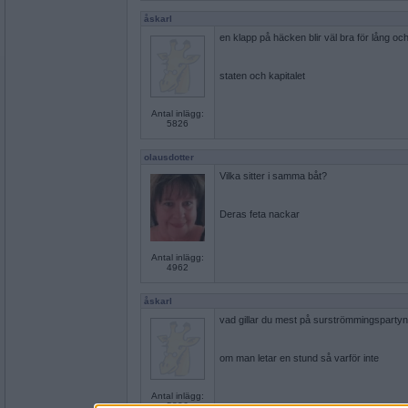
åskarl
en klapp på häcken blir väl bra för lång och
staten och kapitalet
Antal inlägg:
5826
olausdotter
Vilka sitter i samma båt?
Deras feta nackar
Antal inlägg:
4962
åskarl
vad gillar du mest på surströmmingsparty
om man letar en stund så varför inte
Antal inlägg:
5826