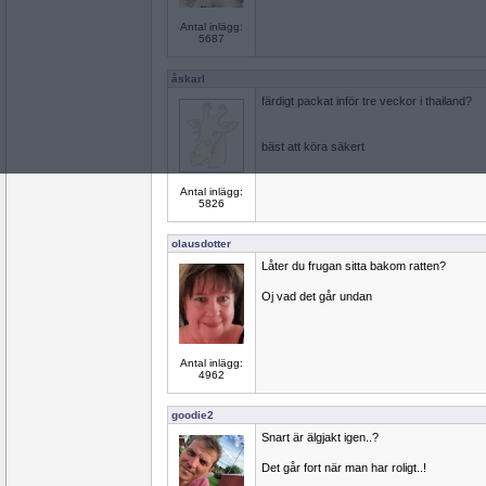
Antal inlägg:
5687
åskarl
färdigt packat inför tre veckor i thailand?
bäst att köra säkert
Antal inlägg:
5826
olausdotter
Låter du frugan sitta bakom ratten?
Oj vad det går undan
Antal inlägg:
4962
goodie2
Snart är älgjakt igen..?
Det går fort när man har roligt..!