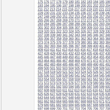
175
176
177
178
179
180
181
182
183
184
185
18
193
194
195
196
197
198
199
200
201
202
203
20
211
212
213
214
215
216
217
218
219
220
221
22
229
230
231
232
233
234
235
236
237
238
239
24
247
248
249
250
251
252
253
254
255
256
257
25
265
266
267
268
269
270
271
272
273
274
275
27
283
284
285
286
287
288
289
290
291
292
293
29
301
302
303
304
305
306
307
308
309
310
311
31
319
320
321
322
323
324
325
326
327
328
329
33
337
338
339
340
341
342
343
344
345
346
347
34
355
356
357
358
359
360
361
362
363
364
365
36
373
374
375
376
377
378
379
380
381
382
383
38
391
392
393
394
395
396
397
398
399
400
401
40
409
410
411
412
413
414
415
416
417
418
419
42
427
428
429
430
431
432
433
434
435
436
437
43
445
446
447
448
449
450
451
452
453
454
455
45
463
464
465
466
467
468
469
470
471
472
473
47
481
482
483
484
485
486
487
488
489
490
491
49
499
500
501
502
503
504
505
506
507
508
509
51
517
518
519
520
521
522
523
524
525
526
527
52
535
536
537
538
539
540
541
542
543
544
545
54
553
554
555
556
557
558
559
560
561
562
563
56
571
572
573
574
575
576
577
578
579
580
581
58
589
590
591
592
593
594
595
596
597
598
599
60
607
608
609
610
611
612
613
614
615
616
617
61
625
626
627
628
629
630
631
632
633
634
635
63
643
644
645
646
647
648
649
650
651
652
653
65
661
662
663
664
665
666
667
668
669
670
671
67
679
680
681
682
683
684
685
686
687
688
689
69
697
698
699
700
701
702
703
704
705
706
707
70