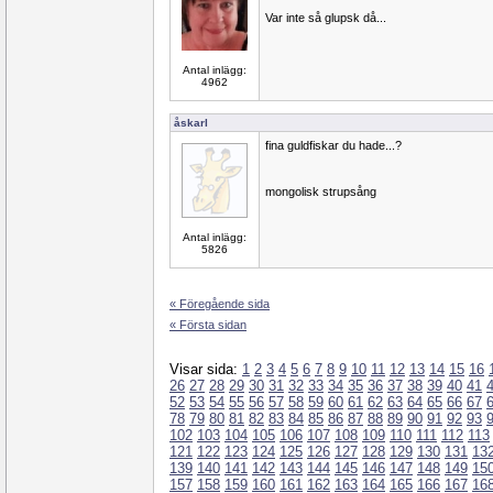
Var inte så glupsk då...
Antal inlägg:
4962
åskarl
fina guldfiskar du hade...?
mongolisk strupsång
Antal inlägg:
5826
« Föregående sida
« Första sidan
Visar sida:
1
2
3
4
5
6
7
8
9
10
11
12
13
14
15
16
26
27
28
29
30
31
32
33
34
35
36
37
38
39
40
41
52
53
54
55
56
57
58
59
60
61
62
63
64
65
66
67
78
79
80
81
82
83
84
85
86
87
88
89
90
91
92
93
102
103
104
105
106
107
108
109
110
111
112
113
121
122
123
124
125
126
127
128
129
130
131
13
139
140
141
142
143
144
145
146
147
148
149
15
157
158
159
160
161
162
163
164
165
166
167
16