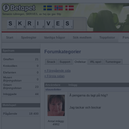
Senaste rullningen, SKRIVES, av hej qw gav 69p
Start
Spelregler
Vanliga frågor
Sök medlem
Topplistor
For
Spelrum
Forumkategorier
Giraffen
21
Snack
Support
Ordlekar
IRL-spel
Turneringar
Krokodilen
0
« Föregående sida
Elefanten
0
« Första sidan
Musen
0
Böjningslistan
Grisen
Användare
Inlägg
23
Böjningslistan
olausdotter
Inloggade
44
Å pengarna du lagt på hög?
Mobilspel
Jag tackar och bockar
Pågående
18 400
Antal inlägg:
4962