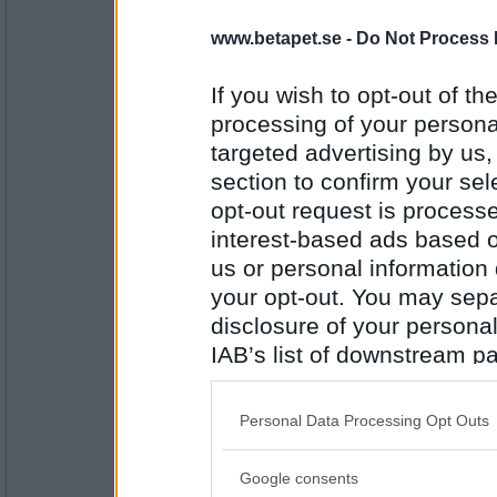
www.betapet.se -
Do Not Process 
olausdotter
Lust att snacka gamla minnen?
If you wish to opt-out of the
Kan bli trevligt
processing of your personal
targeted advertising by us
Antal inlägg:
4962
section to confirm your sel
opt-out request is proces
lithiumina
interest-based ads based o
Vad sägs om att bli nykterist?
us or personal information d
Sätt igång meddetsamma.
your opt-out. You may separ
disclosure of your personal
Antal inlägg: 476
IAB’s list of downstream pa
pogu
also be disclosed by us to 
Ska vi föröka oss?
Downstream Participants
th
Personal Data Processing Opt Outs
Ta det lugnt vi hinner
third parties.
Google consents
Please note that this web
Antal inlägg: