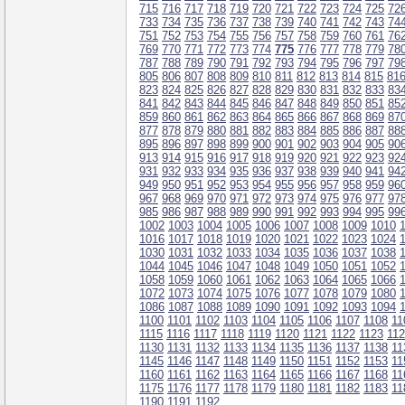
715
716
717
718
719
720
721
722
723
724
725
72
733
734
735
736
737
738
739
740
741
742
743
74
751
752
753
754
755
756
757
758
759
760
761
76
769
770
771
772
773
774
775
776
777
778
779
78
787
788
789
790
791
792
793
794
795
796
797
79
805
806
807
808
809
810
811
812
813
814
815
81
823
824
825
826
827
828
829
830
831
832
833
83
841
842
843
844
845
846
847
848
849
850
851
85
859
860
861
862
863
864
865
866
867
868
869
87
877
878
879
880
881
882
883
884
885
886
887
88
895
896
897
898
899
900
901
902
903
904
905
90
913
914
915
916
917
918
919
920
921
922
923
92
931
932
933
934
935
936
937
938
939
940
941
94
949
950
951
952
953
954
955
956
957
958
959
96
967
968
969
970
971
972
973
974
975
976
977
97
985
986
987
988
989
990
991
992
993
994
995
99
1002
1003
1004
1005
1006
1007
1008
1009
1010
1016
1017
1018
1019
1020
1021
1022
1023
1024
1030
1031
1032
1033
1034
1035
1036
1037
1038
1044
1045
1046
1047
1048
1049
1050
1051
1052
1058
1059
1060
1061
1062
1063
1064
1065
1066
1072
1073
1074
1075
1076
1077
1078
1079
1080
1086
1087
1088
1089
1090
1091
1092
1093
1094
1100
1101
1102
1103
1104
1105
1106
1107
1108
11
1115
1116
1117
1118
1119
1120
1121
1122
1123
11
1130
1131
1132
1133
1134
1135
1136
1137
1138
11
1145
1146
1147
1148
1149
1150
1151
1152
1153
11
1160
1161
1162
1163
1164
1165
1166
1167
1168
11
1175
1176
1177
1178
1179
1180
1181
1182
1183
11
1190
1191
1192