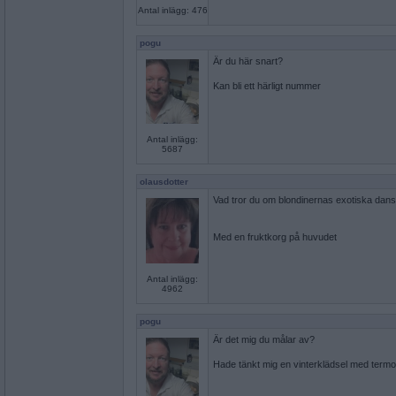
Antal inlägg: 476
pogu
Är du här snart?
Kan bli ett härligt nummer
Antal inlägg:
5687
olausdotter
Vad tror du om blondinernas exotiska dan
Med en fruktkorg på huvudet
Antal inlägg:
4962
pogu
Är det mig du målar av?
Hade tänkt mig en vinterklädsel med term