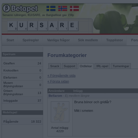
Senaste rullningen, KUrSARE, av BanglaMeat gav 158p
Start
Spelregler
Vanliga frågor
Sök medlem
Topplistor
For
Spelrum
Forumkategorier
Giraffen
24
Snack
Support
Ordlekar
IRL-spel
Turneringar
Krokodilen
0
« Föregående sida
Elefanten
0
« Första sidan
Musen
0
Böjningslistan
Grisen
Användare
Inlägg
13
Böjningslistan
Bellarom
- Ej medlem längre
Inloggade
37
Bruna bönor och gridlår?
Mitt i smeten
Mobilspel
Pågående
18 322
Antal inlägg:
4220