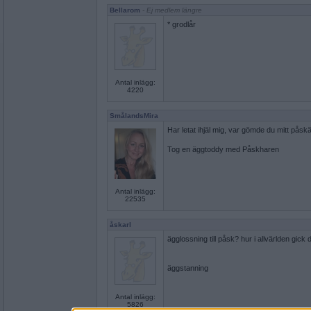
Bellarom
- Ej medlem längre
* grodlår
Antal inlägg:
4220
SmålandsMira
Har letat ihjäl mig, var gömde du mitt påsk
Tog en äggtoddy med Påskharen
Antal inlägg:
22535
åskarl
ägglossning till påsk? hur i allvärlden gick de
äggstanning
Antal inlägg:
5826