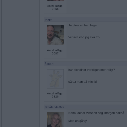
Antal inlägg:
2266
pogu
Jag tror att han ljuger!
Vet inte vad jag ska tro
Antal inlägg:
5687
åskarl
har blondiner verkligen mer roligt?
så sa man på min tid
Antal inlägg:
5826
SmålandsMira
Nähä, det är visst en dag imorgon också...
Med en gång!