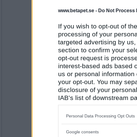
SmålandsMira
www.betapet.se -
Do Not Process 
Ont om grisar här idag tycker jag. Vad gör 
med oss?
If you wish to opt-out of the
En trevlig Påsktradition
processing of your personal
targeted advertising by us
Antal inlägg:
22535
section to confirm your sel
opt-out request is proces
oyes
Något du drömmer om ?
interest-based ads based o
En glad överraskning
us or personal information d
your opt-out. You may separ
disclosure of your personal
Antal inlägg:
2266
IAB’s list of downstream pa
also be disclosed by us to 
SmålandsMira
Jag funderar på att släktforska. Hur skulle 
Downstream Participants
th
är släkt?
Personal Data Processing Opt Outs
third parties.
Jag har fastnat på Blåkulla
Google consents
Please note that this web