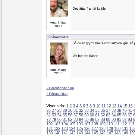
Det lättar framåt kvällen
Antal inlägg:
5687
SmålandsMira
Så du är grymt bakis efter lättölen igår, så 
Vet hur det känns
Antal inlägg:
22535
« Föregående sida
« Första sidan
Visar sida:
1
2
3
4
5
6
7
8
9
10
11
12
13
14
15
16
26
27
28
29
30
31
32
33
34
35
36
37
38
39
40
41
52
53
54
55
56
57
58
59
60
61
62
63
64
65
66
67
78
79
80
81
82
83
84
85
86
87
88
89
90
91
92
93
102
103
104
105
106
107
108
109
110
111
112
113
121
122
123
124
125
126
127
128
129
130
131
13
139
140
141
142
143
144
145
146
147
148
149
15