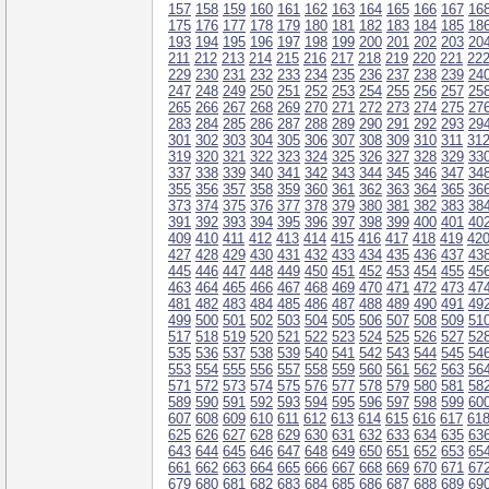
157
158
159
160
161
162
163
164
165
166
167
16
175
176
177
178
179
180
181
182
183
184
185
18
193
194
195
196
197
198
199
200
201
202
203
20
211
212
213
214
215
216
217
218
219
220
221
22
229
230
231
232
233
234
235
236
237
238
239
24
247
248
249
250
251
252
253
254
255
256
257
25
265
266
267
268
269
270
271
272
273
274
275
27
283
284
285
286
287
288
289
290
291
292
293
29
301
302
303
304
305
306
307
308
309
310
311
31
319
320
321
322
323
324
325
326
327
328
329
33
337
338
339
340
341
342
343
344
345
346
347
34
355
356
357
358
359
360
361
362
363
364
365
36
373
374
375
376
377
378
379
380
381
382
383
38
391
392
393
394
395
396
397
398
399
400
401
40
409
410
411
412
413
414
415
416
417
418
419
42
427
428
429
430
431
432
433
434
435
436
437
43
445
446
447
448
449
450
451
452
453
454
455
45
463
464
465
466
467
468
469
470
471
472
473
47
481
482
483
484
485
486
487
488
489
490
491
49
499
500
501
502
503
504
505
506
507
508
509
51
517
518
519
520
521
522
523
524
525
526
527
52
535
536
537
538
539
540
541
542
543
544
545
54
553
554
555
556
557
558
559
560
561
562
563
56
571
572
573
574
575
576
577
578
579
580
581
58
589
590
591
592
593
594
595
596
597
598
599
60
607
608
609
610
611
612
613
614
615
616
617
61
625
626
627
628
629
630
631
632
633
634
635
63
643
644
645
646
647
648
649
650
651
652
653
65
661
662
663
664
665
666
667
668
669
670
671
67
679
680
681
682
683
684
685
686
687
688
689
69