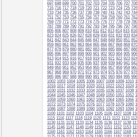
697
698
699
700
701
702
703
704
705
706
707
70
715
716
717
718
719
720
721
722
723
724
725
72
733
734
735
736
737
738
739
740
741
742
743
74
751
752
753
754
755
756
757
758
759
760
761
76
769
770
771
772
773
774
775
776
777
778
779
78
787
788
789
790
791
792
793
794
795
796
797
79
805
806
807
808
809
810
811
812
813
814
815
81
823
824
825
826
827
828
829
830
831
832
833
83
841
842
843
844
845
846
847
848
849
850
851
85
859
860
861
862
863
864
865
866
867
868
869
87
877
878
879
880
881
882
883
884
885
886
887
88
895
896
897
898
899
900
901
902
903
904
905
90
913
914
915
916
917
918
919
920
921
922
923
92
931
932
933
934
935
936
937
938
939
940
941
94
949
950
951
952
953
954
955
956
957
958
959
96
967
968
969
970
971
972
973
974
975
976
977
97
985
986
987
988
989
990
991
992
993
994
995
99
1002
1003
1004
1005
1006
1007
1008
1009
1010
1016
1017
1018
1019
1020
1021
1022
1023
1024
1030
1031
1032
1033
1034
1035
1036
1037
1038
1044
1045
1046
1047
1048
1049
1050
1051
1052
1058
1059
1060
1061
1062
1063
1064
1065
1066
1072
1073
1074
1075
1076
1077
1078
1079
1080
1086
1087
1088
1089
1090
1091
1092
1093
1094
1100
1101
1102
1103
1104
1105
1106
1107
1108
11
1115
1116
1117
1118
1119
1120
1121
1122
1123
11
1130
1131
1132
1133
1134
1135
1136
1137
1138
11
1145
1146
1147
1148
1149
1150
1151
1152
1153
11
1160
1161
1162
1163
1164
1165
1166
1167
1168
11
1175
1176
1177
1178
1179
1180
1181
1182
1183
11