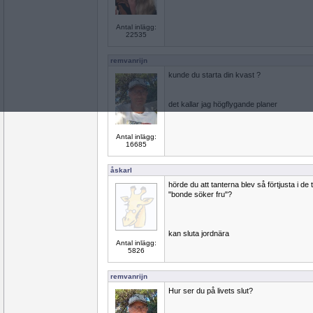
Antal inlägg:
22535
remvanrijn
kunde du starta din kvast ?
det kallar jag högflygande planer
Antal inlägg:
16685
åskarl
hörde du att tanterna blev så förtjusta i de t
"bonde söker fru"?
kan sluta jordnära
Antal inlägg:
5826
remvanrijn
Hur ser du på livets slut?