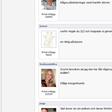
Några påskkärringar stod framför dörren
Antal inlägg:
16685
åskarl
varför ringde du 112 och hoppade ut genom
en riktig påskpuss
Antal inlägg:
5826
SmålandsMira
Grymt besviken att jag inte har fått något 
istället?
Dåligt morgonhumör
Antal inlägg:
22535
pogu
Vad anser du om polisen och deras förhör