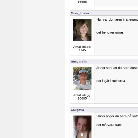
16685
Miss_Foster
Hur var domaren i rättegån
det behöver göras
Antal inlägg:
1145
remvanrijn
är det sant att du bara dus
det ingår i rutinerna
Antal inlägg:
16685
Caligatia
Varför ligger du bara på sof
det må vara sant.