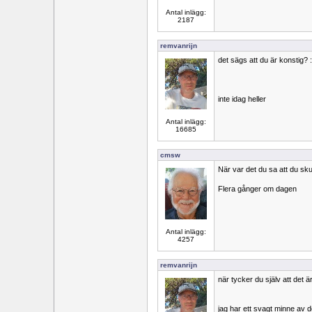
Antal inlägg:
2187
remvanrijn
det sägs att du är konstig? 
inte idag heller
Antal inlägg:
16685
cmsw
När var det du sa att du sku
Flera gånger om dagen
Antal inlägg:
4257
remvanrijn
när tycker du själv att det 
jag har ett svagt minne av d