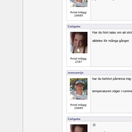
Antal inlägg:
16685
Caligatia
Har du hört talas om att skö
alldeles för många gånger.
Antal inlägg:
2187
remvanrijn
har du behövt påminna mig 
temperaturen stiger i rumme
Antal inlägg:
16685
Caligatia
:D