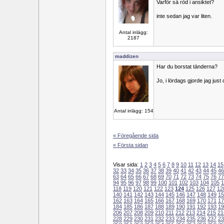
Varför så röd i ansiktet?
inte sedan jag var liten.
Antal inlägg:
2187
maddizen
Har du borstat tänderna?
Jo, i lördags gjorde jag just 
Antal inlägg: 154
« Föregående sida
« Första sidan
Visar sida:
1
2
3
4
5
6
7
8
9
10
11
12
13
14
15
32
33
34
35
36
37
38
39
40
41
42
43
44
45
46
63
64
65
66
67
68
69
70
71
72
73
74
75
76
77
94
95
96
97
98
99
100
101
102
103
104
105
1
118
119
120
121
122
123
124
125
126
127
12
140
141
142
143
144
145
146
147
148
149
15
162
163
164
165
166
167
168
169
170
171
17
184
185
186
187
188
189
190
191
192
193
19
206
207
208
209
210
211
212
213
214
215
21
228
229
230
231
232
233
234
235
236
237
23