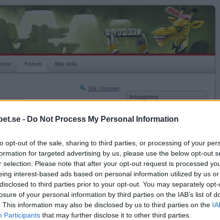
istor
Forum
Min sida
Sök i forumet
Inloggning
rneringar
Användare
et.se -
Do Not Process My Personal Information
Nästa sida »
Lösenord
Sista sidan »
to opt-out of the sale, sharing to third parties, or processing of your per
Kom ihåg mig
2009-02-04 16:10
formation for targeted advertising by us, please use the below opt-out s
Logga in
r hotell i Harare då?
r selection. Please note that after your opt-out request is processed y
eing interest-based ads based on personal information utilized by us or
Glömt ditt lösenord?
ite livat
Få ny aktiveringslänk
disclosed to third parties prior to your opt-out. You may separately opt-
losure of your personal information by third parties on the IAB’s list of
. This information may also be disclosed by us to third parties on the
IA
Betapet är gratis!
Participants
that may further disclose it to other third parties.