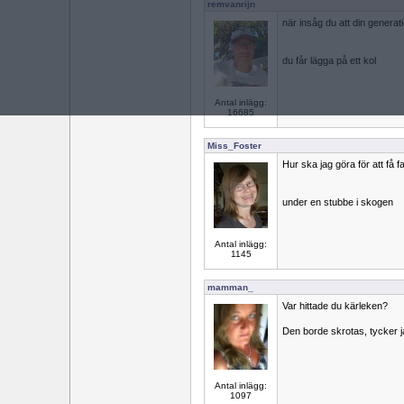
remvanrijn
när insåg du att din generat
du får lägga på ett kol
Antal inlägg:
16685
Miss_Foster
Hur ska jag göra för att få 
under en stubbe i skogen
Antal inlägg:
1145
mamman_
Var hittade du kärleken?
Den borde skrotas, tycker j
Antal inlägg:
1097