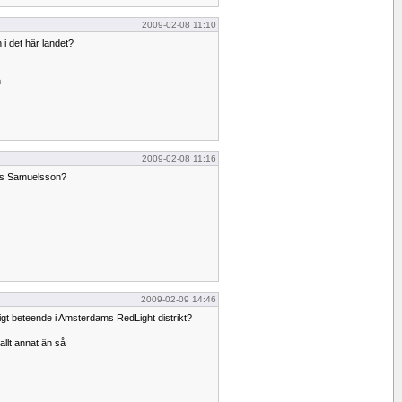
2009-02-08 11:10
 i det här landet?
n
2009-02-08 11:16
nus Samuelsson?
2009-02-09 14:46
tigt beteende i Amsterdams RedLight distrikt?
allt annat än så