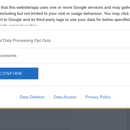
2009-02-04 21:48
Vill du bli
 that this website/app uses one or more Google services and may gath
ängelsecell
medlem?
including but not limited to your visit or usage behaviour. You may click 
 to Google and its third-party tags to use your data for below specifi
Skapa nytt konto
ogle consent section.
l Data Processing Opt Outs
2009-02-04 21:56
arschack ovanför tanklocket?
consents
 försökte lugna ner honom lite bara.
CONFIRM
2009-02-05 13:28
ackson uppträdde i byn häromdagen?
Data Deletion
Data Access
Privacy Policy