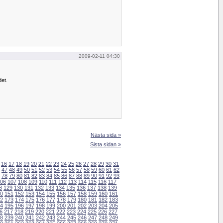
2009-02-11 04:30
det.
Nästa sida »
Sista sidan »
16
17
18
19
20
21
22
23
24
25
26
27
28
29
30
31
47
48
49
50
51
52
53
54
55
56
57
58
59
60
61
62
78
79
80
81
82
83
84
85
86
87
88
89
90
91
92
93
06
107
108
109
110
111
112
113
114
115
116
117
8
129
130
131
132
133
134
135
136
137
138
139
0
151
152
153
154
155
156
157
158
159
160
161
2
173
174
175
176
177
178
179
180
181
182
183
4
195
196
197
198
199
200
201
202
203
204
205
6
217
218
219
220
221
222
223
224
225
226
227
8
239
240
241
242
243
244
245
246
247
248
249