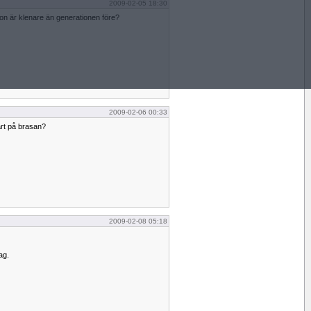
2009-02-05 18:30
ion är klenare än generationen före?
2009-02-06 00:33
fart på brasan?
2009-02-08 05:18
ag.