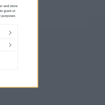
er and store
to grant or
ed purposes