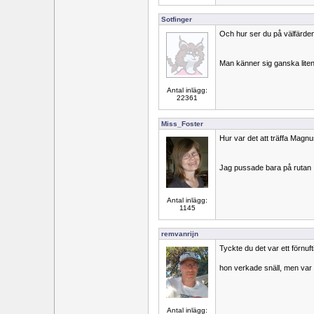
Sotfinger
Och hur ser du på välfärden
Man känner sig ganska lite
Antal inlägg:
22361
Miss_Foster
Hur var det att träffa Mag
Jag pussade bara på rutan
Antal inlägg:
1145
remvanrijn
Tyckte du det var ett förnuf
hon verkade snäll, men var 
Antal inlägg: