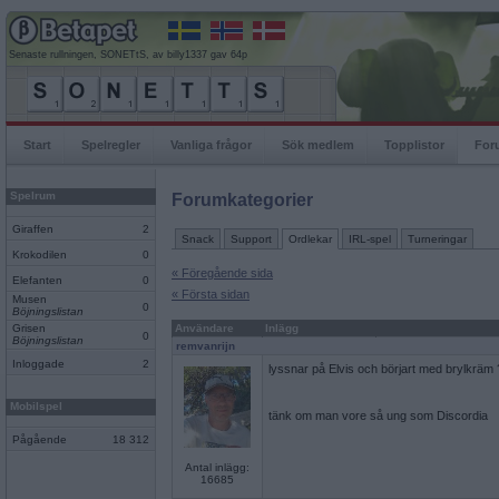
Senaste rullningen, SONETtS, av billy1337 gav 64p
Start
Spelregler
Vanliga frågor
Sök medlem
Topplistor
For
Spelrum
Forumkategorier
Giraffen
2
Snack
Support
Ordlekar
IRL-spel
Turneringar
Krokodilen
0
« Föregående sida
Elefanten
0
« Första sidan
Musen
0
Böjningslistan
Grisen
Användare
Inlägg
0
Böjningslistan
remvanrijn
Inloggade
2
lyssnar på Elvis och börjart med brylkräm 
Mobilspel
tänk om man vore så ung som Discordia
Pågående
18 312
Antal inlägg:
16685