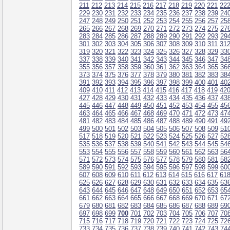
211
212
213
214
215
216
217
218
219
220
221
22
229
230
231
232
233
234
235
236
237
238
239
24
247
248
249
250
251
252
253
254
255
256
257
25
265
266
267
268
269
270
271
272
273
274
275
27
283
284
285
286
287
288
289
290
291
292
293
29
301
302
303
304
305
306
307
308
309
310
311
31
319
320
321
322
323
324
325
326
327
328
329
33
337
338
339
340
341
342
343
344
345
346
347
34
355
356
357
358
359
360
361
362
363
364
365
36
373
374
375
376
377
378
379
380
381
382
383
38
391
392
393
394
395
396
397
398
399
400
401
40
409
410
411
412
413
414
415
416
417
418
419
42
427
428
429
430
431
432
433
434
435
436
437
43
445
446
447
448
449
450
451
452
453
454
455
45
463
464
465
466
467
468
469
470
471
472
473
47
481
482
483
484
485
486
487
488
489
490
491
49
499
500
501
502
503
504
505
506
507
508
509
51
517
518
519
520
521
522
523
524
525
526
527
52
535
536
537
538
539
540
541
542
543
544
545
54
553
554
555
556
557
558
559
560
561
562
563
56
571
572
573
574
575
576
577
578
579
580
581
58
589
590
591
592
593
594
595
596
597
598
599
60
607
608
609
610
611
612
613
614
615
616
617
61
625
626
627
628
629
630
631
632
633
634
635
63
643
644
645
646
647
648
649
650
651
652
653
65
661
662
663
664
665
666
667
668
669
670
671
67
679
680
681
682
683
684
685
686
687
688
689
69
697
698
699
700
701
702
703
704
705
706
707
70
715
716
717
718
719
720
721
722
723
724
725
72
733
734
735
736
737
738
739
740
741
742
743
74