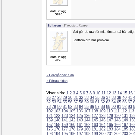
Antal inlägg:
5826
Bellarom
- Ej medlem längre
Vad gör du utanför mitt fönster så här tidigt
Lantbrukare har problem
Antal inlägg:
4220
« Föregående sida
« Första sidan
Visar sida:
1
2
3
4
5
6
7
8
9
10
11
12
13
14
15
16
26
27
28
29
30
31
32
33
34
35
36
37
38
39
40
41
52
53
54
55
56
57
58
59
60
61
62
63
64
65
66
67
78
79
80
81
82
83
84
85
86
87
88
89
90
91
92
93
102
103
104
105
106
107
108
109
110
111
112
113
121
122
123
124
125
126
127
128
129
130
131
13
139
140
141
142
143
144
145
146
147
148
149
15
157
158
159
160
161
162
163
164
165
166
167
16
175
176
177
178
179
180
181
182
183
184
185
18
193
194
195
196
197
198
199
200
201
202
203
20