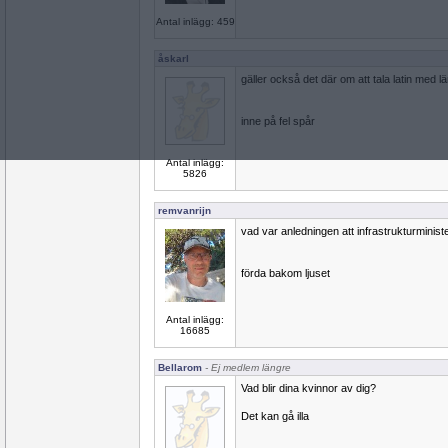
Antal inlägg: 459
åskarl
gäller också det där om att tala latin med 
inne på fel spår
Antal inlägg:
5826
remvanrijn
vad var anledningen att infrastrukturminist
förda bakom ljuset
Antal inlägg:
16685
Bellarom
- Ej medlem längre
Vad blir dina kvinnor av dig?
Det kan gå illa