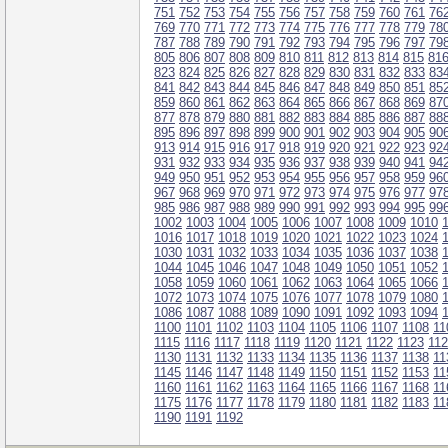
751
752
753
754
755
756
757
758
759
760
761
76
769
770
771
772
773
774
775
776
777
778
779
78
787
788
789
790
791
792
793
794
795
796
797
79
805
806
807
808
809
810
811
812
813
814
815
81
823
824
825
826
827
828
829
830
831
832
833
83
841
842
843
844
845
846
847
848
849
850
851
85
859
860
861
862
863
864
865
866
867
868
869
87
877
878
879
880
881
882
883
884
885
886
887
88
895
896
897
898
899
900
901
902
903
904
905
90
913
914
915
916
917
918
919
920
921
922
923
92
931
932
933
934
935
936
937
938
939
940
941
94
949
950
951
952
953
954
955
956
957
958
959
96
967
968
969
970
971
972
973
974
975
976
977
97
985
986
987
988
989
990
991
992
993
994
995
99
1002
1003
1004
1005
1006
1007
1008
1009
1010
1016
1017
1018
1019
1020
1021
1022
1023
1024
1030
1031
1032
1033
1034
1035
1036
1037
1038
1044
1045
1046
1047
1048
1049
1050
1051
1052
1058
1059
1060
1061
1062
1063
1064
1065
1066
1072
1073
1074
1075
1076
1077
1078
1079
1080
1086
1087
1088
1089
1090
1091
1092
1093
1094
1100
1101
1102
1103
1104
1105
1106
1107
1108
11
1115
1116
1117
1118
1119
1120
1121
1122
1123
11
1130
1131
1132
1133
1134
1135
1136
1137
1138
11
1145
1146
1147
1148
1149
1150
1151
1152
1153
11
1160
1161
1162
1163
1164
1165
1166
1167
1168
11
1175
1176
1177
1178
1179
1180
1181
1182
1183
11
1190
1191
1192