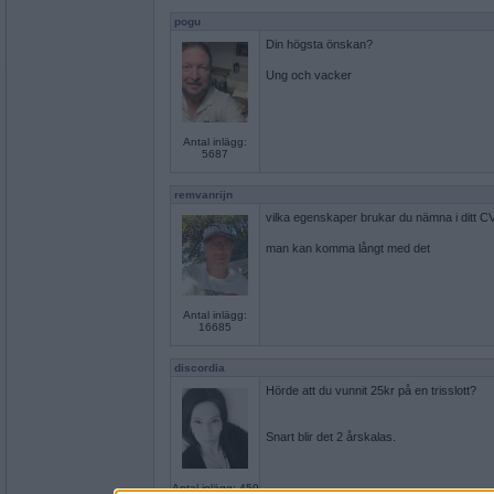
pogu
Din högsta önskan?
Ung och vacker
Antal inlägg:
5687
remvanrijn
vilka egenskaper brukar du nämna i ditt C
man kan komma långt med det
Antal inlägg:
16685
discordia
Hörde att du vunnit 25kr på en trisslott?
Snart blir det 2 årskalas.
Antal inlägg: 459