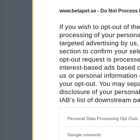
www.betapet.se -
Do Not Process 
remvanrijn
hur gammal är du egentligen ?
If you wish to opt-out of the
svårt med concentrationen
processing of your personal
targeted advertising by us
Antal inlägg:
16685
section to confirm your sel
opt-out request is proces
discordia
Hur går det att blåsa upp ballonger till kala
interest-based ads based o
us or personal information d
Använd alla på en gång.
your opt-out. You may separ
disclosure of your personal
Antal inlägg: 459
IAB’s list of downstream pa
pogu
also be disclosed by us to 
Om jag skulle få flera fruar, hur hanterar 
Downstream Participants
th
Personal Data Processing Opt Outs
Till olika saker
third parties.
Google consents
Please note that this web
Antal inlägg: