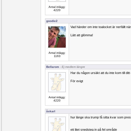
Antal inlägg:
4220
goodie2
Vad händer om inte toalocket är nerfällt nä
Lätt att glömma!
Antal inlägg:
1163
Bellarom
- Ej medlem längre
Har du någon ursäkt att du inte kom till ditt
För evigt
Antal inlägg:
4220
åskarl
hur länge ska trump få sitta kvar som pres
ett litet snedsteg in på fel område