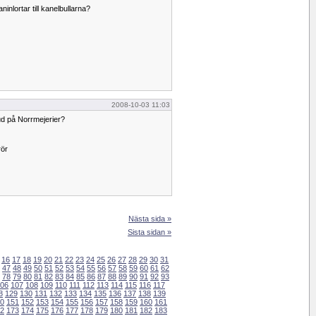
ninlortar till kanelbullarna?
2008-10-03 11:03
bud på Norrmejerier?
rör
Nästa sida »
Sista sidan »
16
17
18
19
20
21
22
23
24
25
26
27
28
29
30
31
47
48
49
50
51
52
53
54
55
56
57
58
59
60
61
62
78
79
80
81
82
83
84
85
86
87
88
89
90
91
92
93
06
107
108
109
110
111
112
113
114
115
116
117
8
129
130
131
132
133
134
135
136
137
138
139
0
151
152
153
154
155
156
157
158
159
160
161
2
173
174
175
176
177
178
179
180
181
182
183