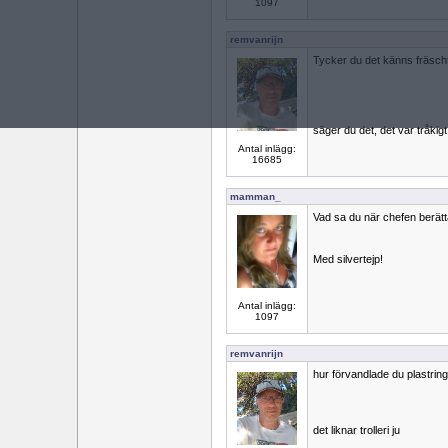
1097
remvanrijn
Tycker du det känns fräscht
säger du det, det var tråkigt
Antal inlägg:
16685
mamman_
Vad sa du när chefen berätt
Med silvertejp!
Antal inlägg:
1097
remvanrijn
hur förvandlade du plastringe
det liknar trolleri ju