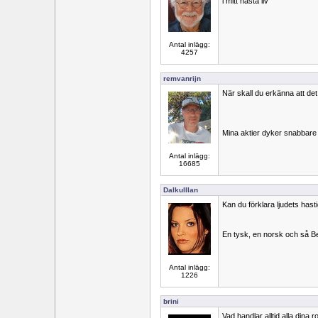
i mitt nästa liv
Antal inlägg:
4257
remvanrijn
När skall du erkänna att det 
Mina aktier dyker snabbare ä
Antal inlägg:
16685
Dalkulllan
Kan du förklara ljudets has
En tysk, en norsk och så B
Antal inlägg:
1226
brini
Vad handlar alltid alla dina r