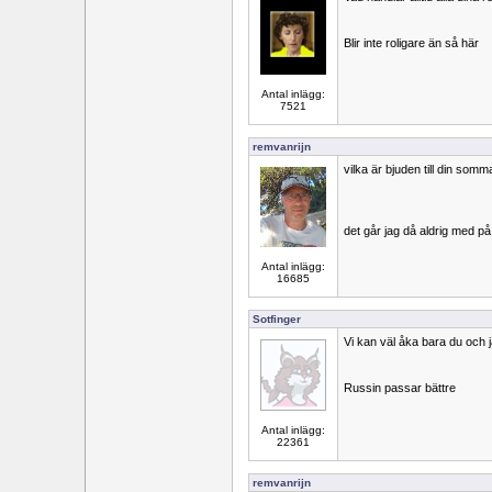
Blir inte roligare än så här
Antal inlägg:
7521
remvanrijn
vilka är bjuden till din som
det går jag då aldrig med på
Antal inlägg:
16685
Sotfinger
Vi kan väl åka bara du och 
Russin passar bättre
Antal inlägg:
22361
remvanrijn