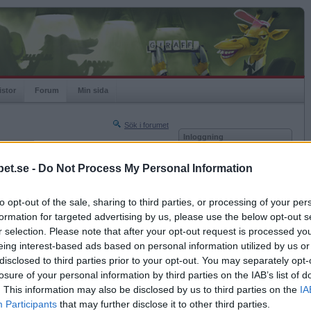
istor
Forum
Min sida
Sök i forumet
Inloggning
rneringar
Användare
et.se -
Do Not Process My Personal Information
Nästa sida »
Lösenord
Sista sidan »
to opt-out of the sale, sharing to third parties, or processing of your per
Kom ihåg mig
2008-09-30 23:19
formation for targeted advertising by us, please use the below opt-out s
Logga in
 söt?
r selection. Please note that after your opt-out request is processed y
eing interest-based ads based on personal information utilized by us or
Glömt ditt lösenord?
Få ny aktiveringslänk
disclosed to third parties prior to your opt-out. You may separately opt-
losure of your personal information by third parties on the IAB’s list of
. This information may also be disclosed by us to third parties on the
IA
Betapet är gratis!
Participants
that may further disclose it to other third parties.