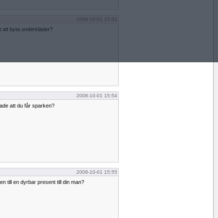
2008-10-01 15:52
 att byta underkläder?
2008-10-01 15:54
ade att du får sparken?
2008-10-01 15:55
n till en dyrbar present till din man?