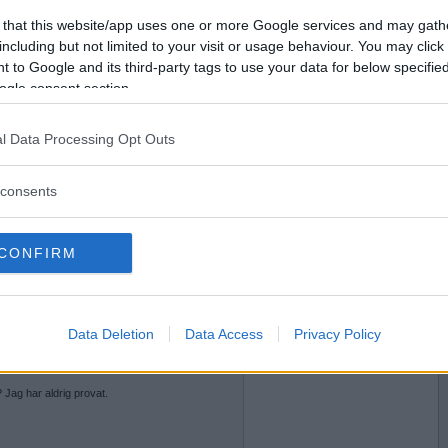
2008-09-30 23:27
Vill du bli
 that this website/app uses one or more Google services and may gath
medlem?
rån att göra något vettigt nu?
including but not limited to your visit or usage behaviour. You may click 
 to Google and its third-party tags to use your data for below specifi
Skapa nytt konto
ogle consent section.
l Data Processing Opt Outs
2008-09-30 23:41
consents
lgen börjar?
nde jag ju inte säga
CONFIRM
2008-10-01 15:50
Data Deletion
Data Access
Privacy Policy
 nya parfym?
 Jag har aldrig provat.