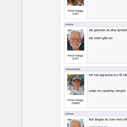
Antal inlägg:
1097
cmsw
Var gömmer du dina dyrbar
när solen gått ner
Antal inlägg:
4257
remvanrijn
när kan jag pusta ut o få sä
under en vandring i bergen
Antal inlägg:
16685
cmsw
När längtar du som mest eft