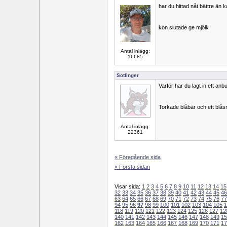
har du hittad nåt bättre än ka
kon slutade ge mjölk
Antal inlägg:
16685
Sotfinger
Varför har du lagt in ett an
Torkade blåbär och ett blås
Antal inlägg:
22361
« Föregående sida
« Första sidan
Visar sida:
1
2
3
4
5
6
7
8
9
10
11
12
13
14
15
32
33
34
35
36
37
38
39
40
41
42
43
44
45
46
63
64
65
66
67
68
69
70
71
72
73
74
75
76
77
94
95
96
97
98
99
100
101
102
103
104
105
1
118
119
120
121
122
123
124
125
126
127
12
140
141
142
143
144
145
146
147
148
149
15
162
163
164
165
166
167
168
169
170
171
17