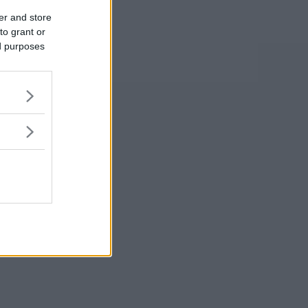
er and store
to grant or
ed purposes