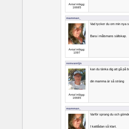
Antal inlägg:
16685
mamman_
Vad tycker du om min nya st
Bara i målsmans sällskap.
Antal inlägg:
1097
remvanrijn
kan du tänka dig att gå på 
din mamma är så sträng
Antal inlägg:
16685
mamman_
Varför sprang du och gömd
I kattlådan så klart.