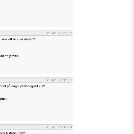
2008-10-01 19:37
finns ett liv efter döden?
n ett jetplan
2008-10-02 23:31
tighet på något pedagogiskt vis?
ellman.
2008-10-02 23:35
oliga historier om?