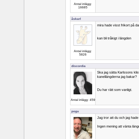
Antal inlägg:
16685
åskarl
mira hade visst frikort på 
kan bli tråkigt i längden
Antal inlägg:
5826
discordia
Ska jag sätta Karlssons klis
kanellängderna jag bakar?
Du har rätt som vanligt.
Antal inlägg: 459
pogu
Jag tror att du och jag hade
Ingen mening att vänta läng