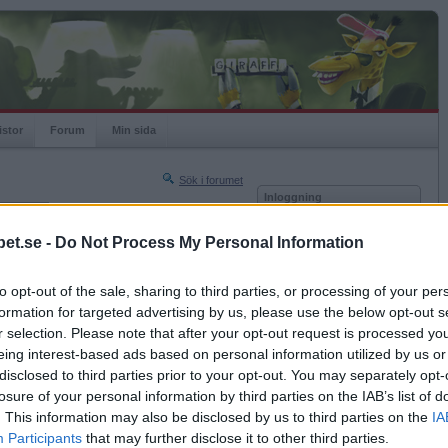
istor
Forum
Min sida
Sök i forumet
Inloggning
rneringar
Användare
et.se -
Do Not Process My Personal Information
Nästa sida »
Lösenord
Sista sidan »
to opt-out of the sale, sharing to third parties, or processing of your per
Kom ihåg mig
2017-10-05 06:55
formation for targeted advertising by us, please use the below opt-out s
Logga in
r selection. Please note that after your opt-out request is processed y
eing interest-based ads based on personal information utilized by us or
Glömt ditt lösenord?
n hända.
Få ny aktiveringslänk
disclosed to third parties prior to your opt-out. You may separately opt-
losure of your personal information by third parties on the IAB’s list of
. This information may also be disclosed by us to third parties on the
IA
Betapet är gratis!
Participants
that may further disclose it to other third parties.