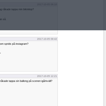
2017-10-05 08:10
ag råkade tappa min bikinitop?
än så.
2017-10-05 09:42
 som sprids på instagram?
"
2017-10-05 12:21
råkade tappa sin ballong på scenen igårkväll?