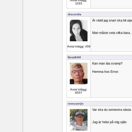
Antal inlägg:
1033
discordia
Är rädd jag snart ska bli 
Man måste veta vilka bara.
Antal inlägg: 459
BetaBAM
Kan man äta svamp?
Hemma hos Ernst
Antal inlägg:
8557
remvanrijn
Var ska du semestra nästa 
Jag är helst på mig själv