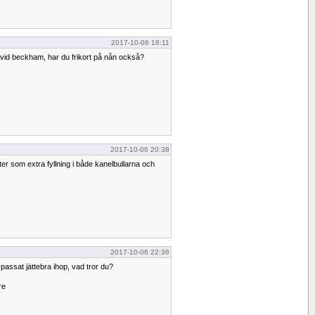
2017-10-06 18:11
david beckham, har du frikort på nån också?
2017-10-06 20:38
ter som extra fyllning i både kanelbullarna och
2017-10-06 22:36
 passat jättebra ihop, vad tror du?
re