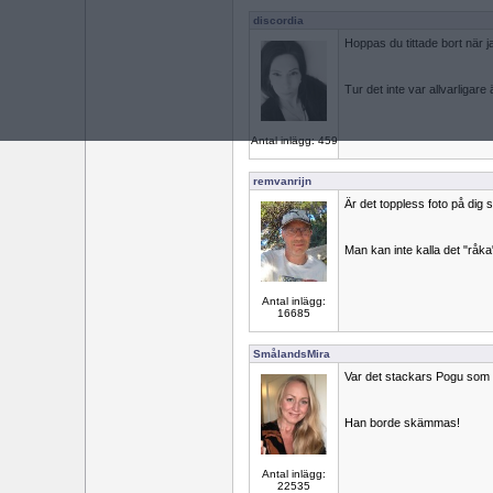
discordia
Hoppas du tittade bort när j
Tur det inte var allvarligare 
Antal inlägg: 459
remvanrijn
Är det toppless foto på dig
Man kan inte kalla det "råka
Antal inlägg:
16685
SmålandsMira
Var det stackars Pogu som 
Han borde skämmas!
Antal inlägg:
22535