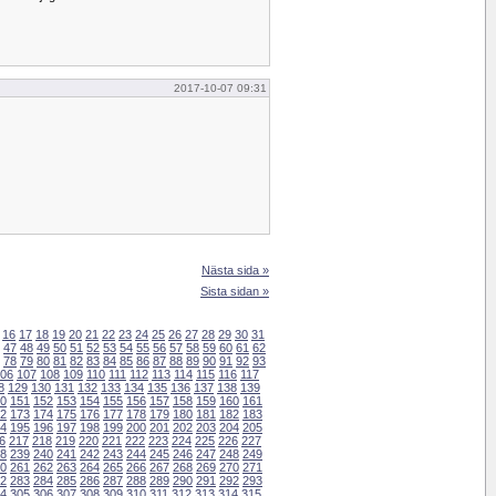
2017-10-07 09:31
Nästa sida »
Sista sidan »
16
17
18
19
20
21
22
23
24
25
26
27
28
29
30
31
47
48
49
50
51
52
53
54
55
56
57
58
59
60
61
62
78
79
80
81
82
83
84
85
86
87
88
89
90
91
92
93
06
107
108
109
110
111
112
113
114
115
116
117
8
129
130
131
132
133
134
135
136
137
138
139
0
151
152
153
154
155
156
157
158
159
160
161
2
173
174
175
176
177
178
179
180
181
182
183
4
195
196
197
198
199
200
201
202
203
204
205
6
217
218
219
220
221
222
223
224
225
226
227
8
239
240
241
242
243
244
245
246
247
248
249
0
261
262
263
264
265
266
267
268
269
270
271
2
283
284
285
286
287
288
289
290
291
292
293
4
305
306
307
308
309
310
311
312
313
314
315