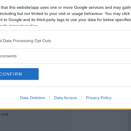
2017-10-05 07:09
Vill du bli
 that this website/app uses one or more Google services and may gath
llingsyster också ?
medlem?
including but not limited to your visit or usage behaviour. You may click 
 to Google and its third-party tags to use your data for below specifi
Skapa nytt konto
ogle consent section.
l Data Processing Opt Outs
2017-10-05 07:10
h dansa ballongdansen..?
consents
väll
CONFIRM
2017-10-05 07:12
Data Deletion
Data Access
Privacy Policy
upp nu?
 kväll