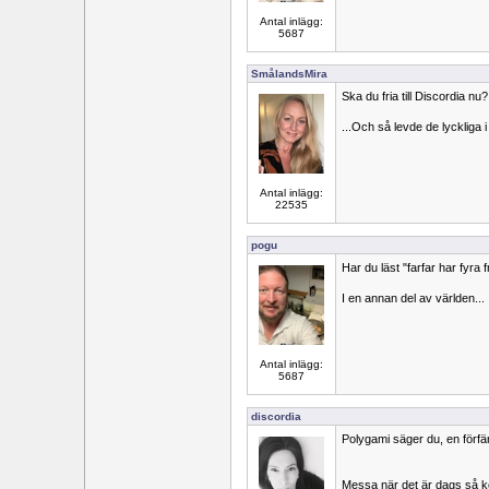
Antal inlägg:
5687
SmålandsMira
Ska du fria till Discordia nu?
...Och så levde de lyckliga i
Antal inlägg:
22535
pogu
Har du läst "farfar har fyra 
I en annan del av världen...
Antal inlägg:
5687
discordia
Polygami säger du, en förfär
Messa när det är dags så 