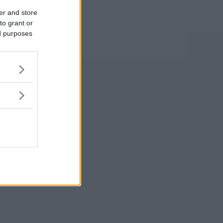
er and store
to grant or
ed purposes