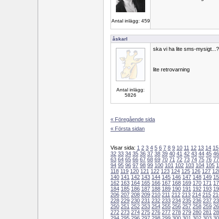
Antal inlägg: 459
åskarl
ska vi ha lite sms-mysigt...?
lite retrovarning
Antal inlägg:
5826
« Föregående sida
« Första sidan
Visar sida:
1
2
3
4
5
6
7
8
9
10
11
12
13
14
15
32
33
34
35
36
37
38
39
40
41
42
43
44
45
46
63
64
65
66
67
68
69
70
71
72
73
74
75
76
77
94
95
96
97
98
99
100
101
102
103
104
105
1
118
119
120
121
122
123
124
125
126
127
12
140
141
142
143
144
145
146
147
148
149
15
162
163
164
165
166
167
168
169
170
171
17
184
185
186
187
188
189
190
191
192
193
19
206
207
208
209
210
211
212
213
214
215
21
228
229
230
231
232
233
234
235
236
237
23
250
251
252
253
254
255
256
257
258
259
26
272
273
274
275
276
277
278
279
280
281
28
294
295
296
297
298
299
300
301
302
303
30