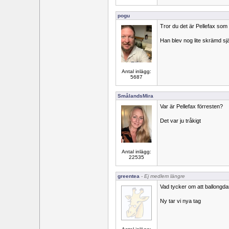
pogu
Tror du det är Pellefax som
Han blev nog lite skrämd sj
Antal inlägg:
5687
SmålandsMira
Var är Pellefax förresten?
Det var ju tråkigt
Antal inlägg:
22535
greentea
- Ej medlem längre
Vad tycker om att ballongda
Ny tar vi nya tag