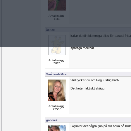
Antal inlägg:
1163
åskarl
kallar du din blommiga slips för casual frid
spretiga morrhår
Antal inlägg:
5826
SmålandsMira
Vad tycker du om Pogu, stilig karl?
Det heter faktiskt skägg!
Antal inlägg:
22535
goodie2
Skymtar det några fjun på din haka på bild