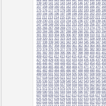
139
140
141
142
143
144
145
146
147
148
149
15
157
158
159
160
161
162
163
164
165
166
167
16
175
176
177
178
179
180
181
182
183
184
185
18
193
194
195
196
197
198
199
200
201
202
203
20
211
212
213
214
215
216
217
218
219
220
221
22
229
230
231
232
233
234
235
236
237
238
239
24
247
248
249
250
251
252
253
254
255
256
257
25
265
266
267
268
269
270
271
272
273
274
275
27
283
284
285
286
287
288
289
290
291
292
293
29
301
302
303
304
305
306
307
308
309
310
311
31
319
320
321
322
323
324
325
326
327
328
329
33
337
338
339
340
341
342
343
344
345
346
347
34
355
356
357
358
359
360
361
362
363
364
365
36
373
374
375
376
377
378
379
380
381
382
383
38
391
392
393
394
395
396
397
398
399
400
401
40
409
410
411
412
413
414
415
416
417
418
419
42
427
428
429
430
431
432
433
434
435
436
437
43
445
446
447
448
449
450
451
452
453
454
455
45
463
464
465
466
467
468
469
470
471
472
473
47
481
482
483
484
485
486
487
488
489
490
491
49
499
500
501
502
503
504
505
506
507
508
509
51
517
518
519
520
521
522
523
524
525
526
527
52
535
536
537
538
539
540
541
542
543
544
545
54
553
554
555
556
557
558
559
560
561
562
563
56
571
572
573
574
575
576
577
578
579
580
581
58
589
590
591
592
593
594
595
596
597
598
599
60
607
608
609
610
611
612
613
614
615
616
617
61
625
626
627
628
629
630
631
632
633
634
635
63
643
644
645
646
647
648
649
650
651
652
653
65