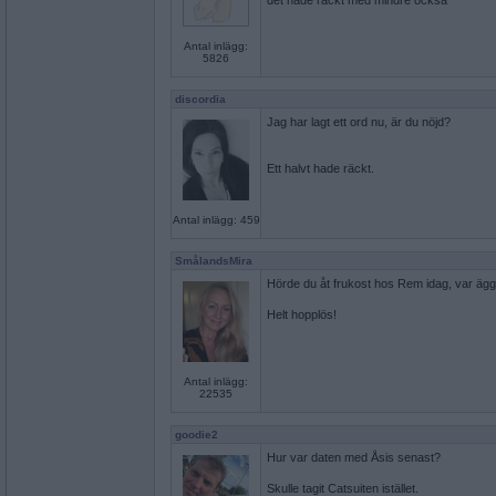
det hade räckt med mindre också
Antal inlägg:
5826
discordia
Jag har lagt ett ord nu, är du nöjd?
Ett halvt hade räckt.
Antal inlägg: 459
SmålandsMira
Hörde du åt frukost hos Rem idag, var ägg
Helt hopplös!
Antal inlägg:
22535
goodie2
Hur var daten med Åsis senast?
Skulle tagit Catsuiten istället.