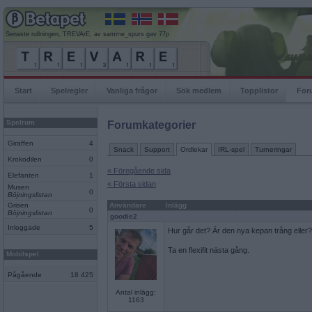
Senaste rullningen, TREVArE, av samme_spurs gav 77p
Start
Spelregler
Vanliga frågor
Sök medlem
Topplistor
For
Spelrum
Forumkategorier
Giraffen
4
Snack
Support
Ordlekar
IRL-spel
Turneringar
Krokodilen
0
« Föregående sida
Elefanten
1
« Första sidan
Musen
0
Böjningslistan
Grisen
Användare
Inlägg
0
Böjningslistan
goodie2
Inloggade
5
Hur går det? Är den nya kepan trång eller?
Ta en flexifit nästa gång.
Mobilspel
Pågående
18 425
Antal inlägg:
1163