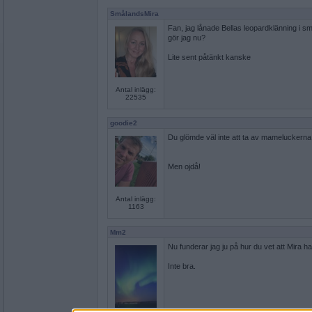
SmålandsMira
Fan, jag lånade Bellas leopardklänning i 
gör jag nu?
Lite sent påtänkt kanske
Antal inlägg:
22535
goodie2
Du glömde väl inte att ta av mameluckerna
Men ojdå!
Antal inlägg:
1163
Mm2
Nu funderar jag ju på hur du vet att Mira 
Inte bra.