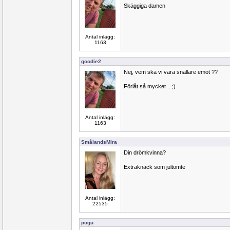
Skäggiga damen
Antal inlägg:
1163
goodie2
Nej, vem ska vi vara snällare emot ??
Förlåt så mycket .. ;)
Antal inlägg:
1163
SmålandsMira
Din drömkvinna?
Extraknäck som jultomte
Antal inlägg:
22535
pogu