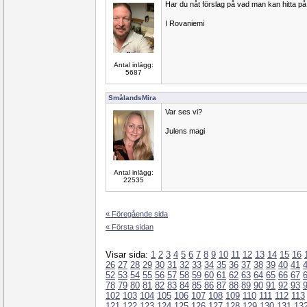
Har du nåt förslag på vad man kan hitta på
I Rovaniemi
Antal inlägg:
5687
SmålandsMira
Var ses vi?
Julens magi
Antal inlägg:
22535
« Föregående sida
« Första sidan
Visar sida:
1
2
3
4
5
6
7
8
9
10
11
12
13
14
15
16
26
27
28
29
30
31
32
33
34
35
36
37
38
39
40
41
52
53
54
55
56
57
58
59
60
61
62
63
64
65
66
67
78
79
80
81
82
83
84
85
86
87
88
89
90
91
92
93
102
103
104
105
106
107
108
109
110
111
112
113
121
122
123
124
125
126
127
128
129
130
131
13