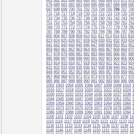
661
662
663
664
665
666
667
668
669
670
671
67
679
680
681
682
683
684
685
686
687
688
689
69
697
698
699
700
701
702
703
704
705
706
707
70
715
716
717
718
719
720
721
722
723
724
725
72
733
734
735
736
737
738
739
740
741
742
743
74
751
752
753
754
755
756
757
758
759
760
761
76
769
770
771
772
773
774
775
776
777
778
779
78
787
788
789
790
791
792
793
794
795
796
797
79
805
806
807
808
809
810
811
812
813
814
815
81
823
824
825
826
827
828
829
830
831
832
833
83
841
842
843
844
845
846
847
848
849
850
851
85
859
860
861
862
863
864
865
866
867
868
869
87
877
878
879
880
881
882
883
884
885
886
887
88
895
896
897
898
899
900
901
902
903
904
905
90
913
914
915
916
917
918
919
920
921
922
923
92
931
932
933
934
935
936
937
938
939
940
941
94
949
950
951
952
953
954
955
956
957
958
959
96
967
968
969
970
971
972
973
974
975
976
977
97
985
986
987
988
989
990
991
992
993
994
995
99
1002
1003
1004
1005
1006
1007
1008
1009
1010
1016
1017
1018
1019
1020
1021
1022
1023
1024
1030
1031
1032
1033
1034
1035
1036
1037
1038
1044
1045
1046
1047
1048
1049
1050
1051
1052
1058
1059
1060
1061
1062
1063
1064
1065
1066
1072
1073
1074
1075
1076
1077
1078
1079
1080
1086
1087
1088
1089
1090
1091
1092
1093
1094
1100
1101
1102
1103
1104
1105
1106
1107
1108
11
1115
1116
1117
1118
1119
1120
1121
1122
1123
11
1130
1131
1132
1133
1134
1135
1136
1137
1138
11
1145
1146
1147
1148
1149
1150
1151
1152
1153
11