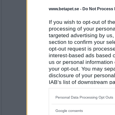
Antal inlägg: 693
www.betapet.se -
Do Not Process 
goodie2
Hur känns det när alla tjatar på att du inte 
If you wish to opt-out of the
Men det är väl bara att sätta in en då..
processing of your personal
targeted advertising by us
section to confirm your sel
Antal inlägg:
1163
opt-out request is proces
pogu
interest-based ads based o
Fick du en stöt eller vad var det som händ
us or personal information d
Många tanter att välja bland
your opt-out. You may separ
disclosure of your personal
IAB’s list of downstream pa
Antal inlägg:
5687
also be disclosed by us to 
SmålandsMira
Downstream Participants
th
Personal Data Processing Opt Outs
Varför tycker du att Betapet är bättre än en
third parties.
Du verkar ganska ambivalent
Google consents
Please note that this web