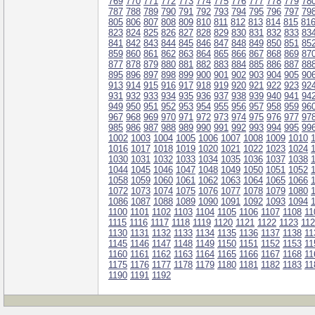
769
770
771
772
773
774
775
776
777
778
779
78
787
788
789
790
791
792
793
794
795
796
797
79
805
806
807
808
809
810
811
812
813
814
815
81
823
824
825
826
827
828
829
830
831
832
833
83
841
842
843
844
845
846
847
848
849
850
851
85
859
860
861
862
863
864
865
866
867
868
869
87
877
878
879
880
881
882
883
884
885
886
887
88
895
896
897
898
899
900
901
902
903
904
905
90
913
914
915
916
917
918
919
920
921
922
923
92
931
932
933
934
935
936
937
938
939
940
941
94
949
950
951
952
953
954
955
956
957
958
959
96
967
968
969
970
971
972
973
974
975
976
977
97
985
986
987
988
989
990
991
992
993
994
995
99
1002
1003
1004
1005
1006
1007
1008
1009
1010
1016
1017
1018
1019
1020
1021
1022
1023
1024
1030
1031
1032
1033
1034
1035
1036
1037
1038
1044
1045
1046
1047
1048
1049
1050
1051
1052
1058
1059
1060
1061
1062
1063
1064
1065
1066
1072
1073
1074
1075
1076
1077
1078
1079
1080
1086
1087
1088
1089
1090
1091
1092
1093
1094
1100
1101
1102
1103
1104
1105
1106
1107
1108
11
1115
1116
1117
1118
1119
1120
1121
1122
1123
11
1130
1131
1132
1133
1134
1135
1136
1137
1138
11
1145
1146
1147
1148
1149
1150
1151
1152
1153
11
1160
1161
1162
1163
1164
1165
1166
1167
1168
11
1175
1176
1177
1178
1179
1180
1181
1182
1183
11
1190
1191
1192