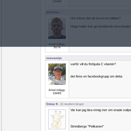
15408
deGothia
Hur känns det att kyssa en taliban?
Höga halter kan ge bestående nervskador.
Antal inlägg:
5079
remvanrijn
varför vill du förbjuda C vitamin?
det finns en facebookgrupp om detta
Antal inlägg:
16685
Oskar K
- Ej medlem längre
Var kan jag lära mmig mer om enade solips
Strindbergs "Pelikanen"