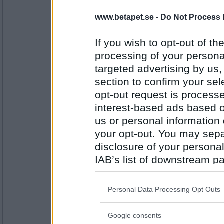
deGothia
www.betapet.se -
Do Not Process 
Vad är det som hoppar ur din mun?
Det är ej offentliggjort ännu.
If you wish to opt-out of the
processing of your personal
Antal inlägg:
targeted advertising by us
5079
section to confirm your sel
Ruckzuck
opt-out request is proces
Finns det en yttervärld utanför mitt medvet
interest-based ads based o
Det är något av en slamkrypare.
us or personal information d
your opt-out. You may separ
Antal inlägg:
disclosure of your personal
34614
IAB’s list of downstream pa
remvanrijn
also be disclosed by us to 
vilken fiskrätt lagade årets kock ?
Downstream Participants
th
Personal Data Processing Opt Outs
vissa saker ändras aldrig
third parties.
Google consents
Antal inlägg:
Please note that this web
16685