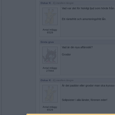
Oskar K
- Ej medlem längre
Vad var det för hiskligt ljud som hörde från d
Ett räntefritt och amorteringsfritt lån.
Antal inlägg:
6529
Greta grus
Vad är din nya affärsidé?
Grodor
Antal inlägg:
27944
Oskar K
- Ej medlem längre
Är det paddor eller grodor man ska kyssa 
Solipsister i alla länder, förenen eder!
Antal inlägg:
6529