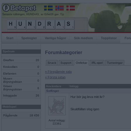
Senaste rullningen, HUNDrAS, av Ethel26 gav 71p
Start
Spelregler
Vanliga frågor
Sök medlem
Topplistor
For
Spelrum
Forumkategorier
Giraffen
20
Snack
Support
Ordlekar
IRL-spel
Turneringar
Krokodilen
0
« Föregående sida
Elefanten
0
« Första sidan
Musen
0
Böjningslistan
Grisen
Användare
Inlägg
6
Böjningslistan
Sotfinger
Inloggade
26
Hur bör jag leva mitt liv?
Mobilspel
Skuldfällan slog igen
Pågående
18 456
Antal inlägg:
22361