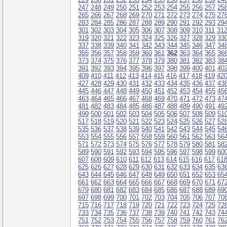
247
248
249
250
251
252
253
254
255
256
257
25
265
266
267
268
269
270
271
272
273
274
275
27
283
284
285
286
287
288
289
290
291
292
293
29
301
302
303
304
305
306
307
308
309
310
311
31
319
320
321
322
323
324
325
326
327
328
329
33
337
338
339
340
341
342
343
344
345
346
347
34
355
356
357
358
359
360
361
362
363
364
365
36
373
374
375
376
377
378
379
380
381
382
383
38
391
392
393
394
395
396
397
398
399
400
401
40
409
410
411
412
413
414
415
416
417
418
419
42
427
428
429
430
431
432
433
434
435
436
437
43
445
446
447
448
449
450
451
452
453
454
455
45
463
464
465
466
467
468
469
470
471
472
473
47
481
482
483
484
485
486
487
488
489
490
491
49
499
500
501
502
503
504
505
506
507
508
509
51
517
518
519
520
521
522
523
524
525
526
527
52
535
536
537
538
539
540
541
542
543
544
545
54
553
554
555
556
557
558
559
560
561
562
563
56
571
572
573
574
575
576
577
578
579
580
581
58
589
590
591
592
593
594
595
596
597
598
599
60
607
608
609
610
611
612
613
614
615
616
617
61
625
626
627
628
629
630
631
632
633
634
635
63
643
644
645
646
647
648
649
650
651
652
653
65
661
662
663
664
665
666
667
668
669
670
671
67
679
680
681
682
683
684
685
686
687
688
689
69
697
698
699
700
701
702
703
704
705
706
707
70
715
716
717
718
719
720
721
722
723
724
725
72
733
734
735
736
737
738
739
740
741
742
743
74
751
752
753
754
755
756
757
758
759
760
761
76