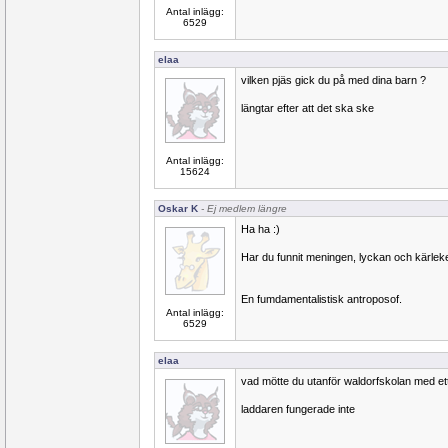
Antal inlägg:
6529
elaa
vilken pjäs gick du på med dina barn ?
längtar efter att det ska ske
Antal inlägg:
15624
Oskar K
- Ej medlem längre
Ha ha :)
Har du funnit meningen, lyckan och kärlek
En fumdamentalistisk antroposof.
Antal inlägg:
6529
elaa
vad mötte du utanför waldorfskolan med ett
laddaren fungerade inte