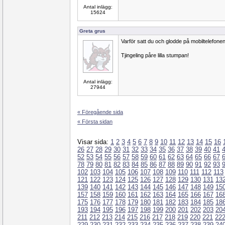
Antal inlägg:
15624
Greta grus
Varför satt du och glodde på mobiltelefone
Tjingeling påre lilla stumpan!
Antal inlägg:
27944
« Föregående sida
« Första sidan
Visar sida:
1
2
3
4
5
6
7
8
9
10
11
12
13
14
15
16
26
27
28
29
30
31
32
33
34
35
36
37
38
39
40
41
52
53
54
55
56
57
58
59
60
61
62
63
64
65
66
67
78
79
80
81
82
83
84
85
86
87
88
89
90
91
92
93
102
103
104
105
106
107
108
109
110
111
112
113
121
122
123
124
125
126
127
128
129
130
131
13
139
140
141
142
143
144
145
146
147
148
149
15
157
158
159
160
161
162
163
164
165
166
167
16
175
176
177
178
179
180
181
182
183
184
185
18
193
194
195
196
197
198
199
200
201
202
203
20
211
212
213
214
215
216
217
218
219
220
221
22
229
230
231
232
233
234
235
236
237
238
239
24