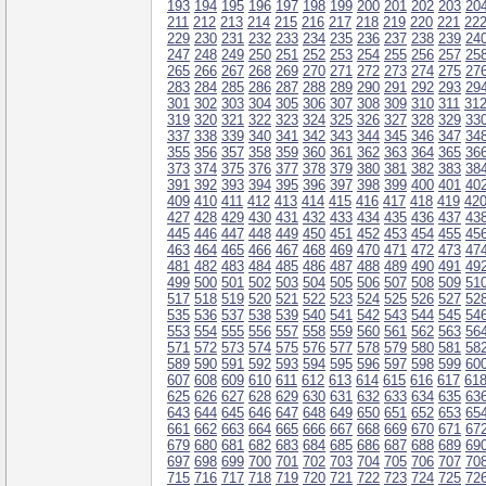
193
194
195
196
197
198
199
200
201
202
203
20
211
212
213
214
215
216
217
218
219
220
221
22
229
230
231
232
233
234
235
236
237
238
239
24
247
248
249
250
251
252
253
254
255
256
257
25
265
266
267
268
269
270
271
272
273
274
275
27
283
284
285
286
287
288
289
290
291
292
293
29
301
302
303
304
305
306
307
308
309
310
311
31
319
320
321
322
323
324
325
326
327
328
329
33
337
338
339
340
341
342
343
344
345
346
347
34
355
356
357
358
359
360
361
362
363
364
365
36
373
374
375
376
377
378
379
380
381
382
383
38
391
392
393
394
395
396
397
398
399
400
401
40
409
410
411
412
413
414
415
416
417
418
419
42
427
428
429
430
431
432
433
434
435
436
437
43
445
446
447
448
449
450
451
452
453
454
455
45
463
464
465
466
467
468
469
470
471
472
473
47
481
482
483
484
485
486
487
488
489
490
491
49
499
500
501
502
503
504
505
506
507
508
509
51
517
518
519
520
521
522
523
524
525
526
527
52
535
536
537
538
539
540
541
542
543
544
545
54
553
554
555
556
557
558
559
560
561
562
563
56
571
572
573
574
575
576
577
578
579
580
581
58
589
590
591
592
593
594
595
596
597
598
599
60
607
608
609
610
611
612
613
614
615
616
617
61
625
626
627
628
629
630
631
632
633
634
635
63
643
644
645
646
647
648
649
650
651
652
653
65
661
662
663
664
665
666
667
668
669
670
671
67
679
680
681
682
683
684
685
686
687
688
689
69
697
698
699
700
701
702
703
704
705
706
707
70
715
716
717
718
719
720
721
722
723
724
725
72