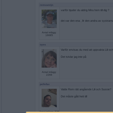
remvanrijn
varför bjuder du aldrig Mira hem till dig ?
det var den ena , llr den andra av systrar
Antal inlägg:
16685
oyes
Varför envisas du med att uppvakta Lili oc
Det tvivlar jag inte på
Antal inlägg:
2266
pellefax
Valde Rem rätt angående Lili och Sussie?
Det måste gått hett till
Antal inlägg: 536