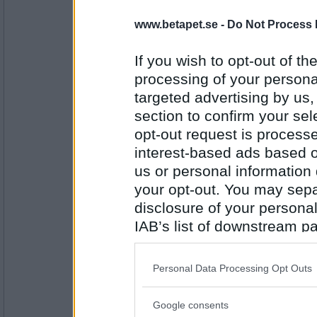
www.betapet.se -
Do Not Process 
remvanrijn
vad är din teori om avsmältningen i Antarkt
If you wish to opt-out of the
miljontals ägg på rea
processing of your personal
targeted advertising by us
Antal inlägg:
16685
section to confirm your sel
opt-out request is proces
pogu
Vad drömde du om i natt?
interest-based ads based o
us or personal information d
Blir mest pannkaka
your opt-out. You may separ
disclosure of your personal
Antal inlägg:
5687
IAB’s list of downstream pa
also be disclosed by us to 
Bellarom
- Ej medlem längre
Downstream Participants
th
Hur är singellivet, äter du ordentligt ?
Personal Data Processing Opt Outs
third parties.
Med sylt och grädde på
Google consents
Please note that this web