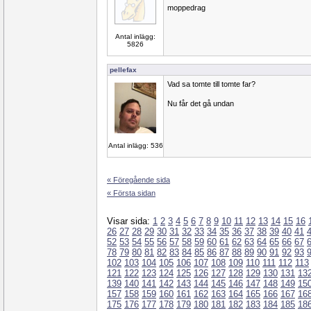
moppedrag
Antal inlägg:
5826
pellefax
Vad sa tomte till tomte far?
Nu får det gå undan
Antal inlägg: 536
« Föregående sida
« Första sidan
Visar sida:
1
2
3
4
5
6
7
8
9
10
11
12
13
14
15
16
26
27
28
29
30
31
32
33
34
35
36
37
38
39
40
41
52
53
54
55
56
57
58
59
60
61
62
63
64
65
66
67
78
79
80
81
82
83
84
85
86
87
88
89
90
91
92
93
102
103
104
105
106
107
108
109
110
111
112
113
121
122
123
124
125
126
127
128
129
130
131
13
139
140
141
142
143
144
145
146
147
148
149
15
157
158
159
160
161
162
163
164
165
166
167
16
175
176
177
178
179
180
181
182
183
184
185
18