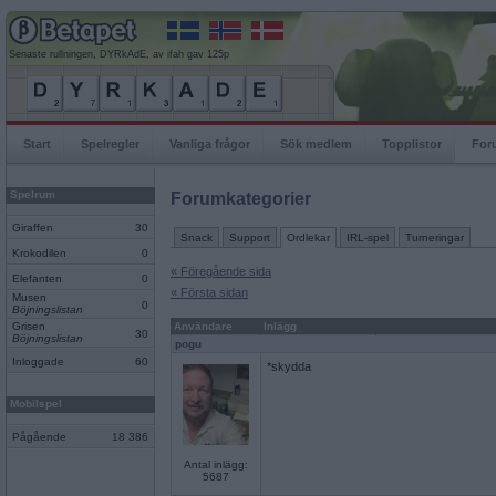
Senaste rullningen, DYRkAdE, av ifah gav 125p
Start
Spelregler
Vanliga frågor
Sök medlem
Topplistor
For
Spelrum
Forumkategorier
Giraffen
30
Snack
Support
Ordlekar
IRL-spel
Turneringar
Krokodilen
0
« Föregående sida
Elefanten
0
« Första sidan
Musen
0
Böjningslistan
Grisen
Användare
Inlägg
30
Böjningslistan
pogu
Inloggade
60
*skydda
Mobilspel
Pågående
18 386
Antal inlägg:
5687