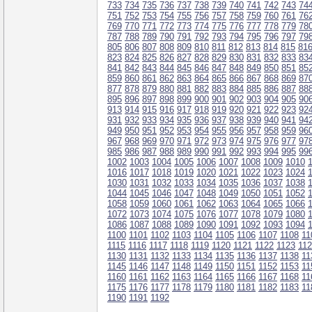
733
734
735
736
737
738
739
740
741
742
743
74
751
752
753
754
755
756
757
758
759
760
761
76
769
770
771
772
773
774
775
776
777
778
779
78
787
788
789
790
791
792
793
794
795
796
797
79
805
806
807
808
809
810
811
812
813
814
815
81
823
824
825
826
827
828
829
830
831
832
833
83
841
842
843
844
845
846
847
848
849
850
851
85
859
860
861
862
863
864
865
866
867
868
869
87
877
878
879
880
881
882
883
884
885
886
887
88
895
896
897
898
899
900
901
902
903
904
905
90
913
914
915
916
917
918
919
920
921
922
923
92
931
932
933
934
935
936
937
938
939
940
941
94
949
950
951
952
953
954
955
956
957
958
959
96
967
968
969
970
971
972
973
974
975
976
977
97
985
986
987
988
989
990
991
992
993
994
995
99
1002
1003
1004
1005
1006
1007
1008
1009
1010
1016
1017
1018
1019
1020
1021
1022
1023
1024
1030
1031
1032
1033
1034
1035
1036
1037
1038
1044
1045
1046
1047
1048
1049
1050
1051
1052
1058
1059
1060
1061
1062
1063
1064
1065
1066
1072
1073
1074
1075
1076
1077
1078
1079
1080
1086
1087
1088
1089
1090
1091
1092
1093
1094
1100
1101
1102
1103
1104
1105
1106
1107
1108
11
1115
1116
1117
1118
1119
1120
1121
1122
1123
11
1130
1131
1132
1133
1134
1135
1136
1137
1138
11
1145
1146
1147
1148
1149
1150
1151
1152
1153
11
1160
1161
1162
1163
1164
1165
1166
1167
1168
11
1175
1176
1177
1178
1179
1180
1181
1182
1183
11
1190
1191
1192