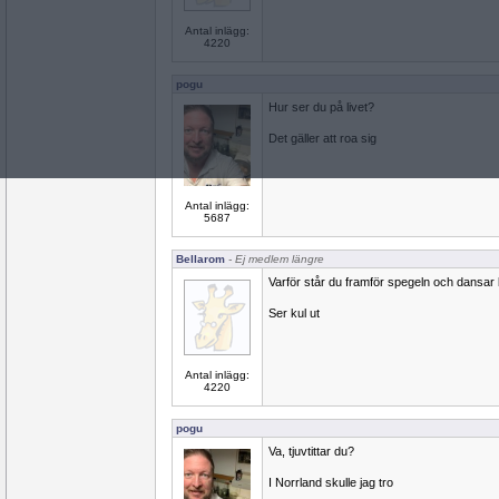
Antal inlägg:
4220
pogu
Hur ser du på livet?
Det gäller att roa sig
Antal inlägg:
5687
Bellarom
- Ej medlem längre
Varför står du framför spegeln och dansar
Ser kul ut
Antal inlägg:
4220
pogu
Va, tjuvtittar du?
I Norrland skulle jag tro