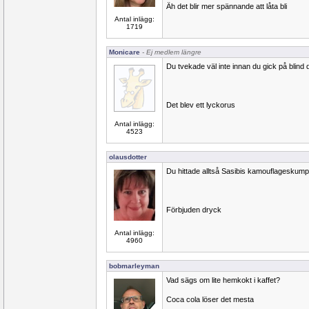
Äh det blir mer spännande att låta bli
Antal inlägg:
1719
Monicare
- Ej medlem längre
Du tvekade väl inte innan du gick på blind
Det blev ett lyckorus
Antal inlägg:
4523
olausdotter
Du hittade alltså Sasibis kamouflageskum
Förbjuden dryck
Antal inlägg:
4960
bobmarleyman
Vad sägs om lite hemkokt i kaffet?
Coca cola löser det mesta