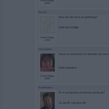
Antal inlägg:
4960
åskarll
finns det nåt värre än gäddhäng?
totalt helt omöjligt
Antal inlägg:
2503
olausdotter
Visste du att kvinnor kör bil bättre än vad
Kolla statistiken
Antal inlägg:
4960
Traddiluttan
Är ni norrländska fruntimmer att lita på?
Ja, jag får nog göra det