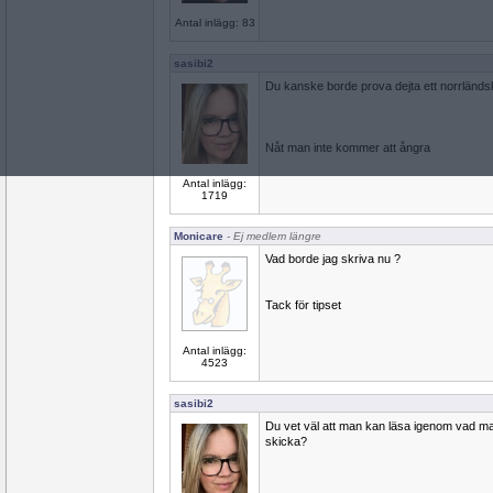
Antal inlägg: 83
sasibi2
Du kanske borde prova dejta ett norrländs
Nåt man inte kommer att ångra
Antal inlägg:
1719
Monicare
- Ej medlem längre
Vad borde jag skriva nu ?
Tack för tipset
Antal inlägg:
4523
sasibi2
Du vet väl att man kan läsa igenom vad ma
skicka?