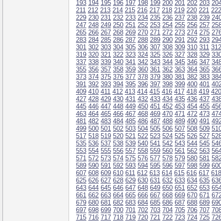
193
194
195
196
197
198
199
200
201
202
203
20
211
212
213
214
215
216
217
218
219
220
221
22
229
230
231
232
233
234
235
236
237
238
239
24
247
248
249
250
251
252
253
254
255
256
257
25
265
266
267
268
269
270
271
272
273
274
275
27
283
284
285
286
287
288
289
290
291
292
293
29
301
302
303
304
305
306
307
308
309
310
311
31
319
320
321
322
323
324
325
326
327
328
329
33
337
338
339
340
341
342
343
344
345
346
347
34
355
356
357
358
359
360
361
362
363
364
365
36
373
374
375
376
377
378
379
380
381
382
383
38
391
392
393
394
395
396
397
398
399
400
401
40
409
410
411
412
413
414
415
416
417
418
419
42
427
428
429
430
431
432
433
434
435
436
437
43
445
446
447
448
449
450
451
452
453
454
455
45
463
464
465
466
467
468
469
470
471
472
473
47
481
482
483
484
485
486
487
488
489
490
491
49
499
500
501
502
503
504
505
506
507
508
509
51
517
518
519
520
521
522
523
524
525
526
527
52
535
536
537
538
539
540
541
542
543
544
545
54
553
554
555
556
557
558
559
560
561
562
563
56
571
572
573
574
575
576
577
578
579
580
581
58
589
590
591
592
593
594
595
596
597
598
599
60
607
608
609
610
611
612
613
614
615
616
617
61
625
626
627
628
629
630
631
632
633
634
635
63
643
644
645
646
647
648
649
650
651
652
653
65
661
662
663
664
665
666
667
668
669
670
671
67
679
680
681
682
683
684
685
686
687
688
689
69
697
698
699
700
701
702
703
704
705
706
707
70
715
716
717
718
719
720
721
722
723
724
725
72