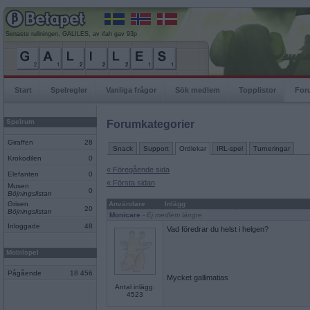
Senaste rullningen, GALILES, av ifah gav 93p
Start
Spelregler
Vanliga frågor
Sök medlem
Topplistor
For
Spelrum
Forumkategorier
Giraffen
28
Snack
Support
Ordlekar
IRL-spel
Turneringar
Krokodilen
0
« Föregående sida
Elefanten
0
« Första sidan
Musen
0
Böjningslistan
Grisen
Användare
Inlägg
20
Böjningslistan
Monicare
- Ej medlem längre
Inloggade
48
Vad föredrar du helst i helgen?
Mobilspel
Pågående
18 456
Mycket gallimatias
Antal inlägg:
4523