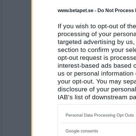
olausdotter
www.betapet.se -
Do Not Process 
Jag tror att jag ska gifta mig i kyrkan, vad
If you wish to opt-out of the
Skulle aldrig falla mig in
processing of your personal
targeted advertising by us
Antal inlägg:
4960
section to confirm your sel
Mjuktuff
- Ej medlem längre
opt-out request is proces
Anväder du tvål?
interest-based ads based o
Kramgoa låtar
us or personal information d
your opt-out. You may separ
Antal inlägg: 658
disclosure of your personal
IAB’s list of downstream pa
Monicare
- Ej medlem längre
also be disclosed by us to 
Vad trånar en hårdrockare allra mest över
Downstream Participants
th
Personal Data Processing Opt Outs
third parties.
Alla har sina små hemligheter
Antal inlägg:
Google consents
4523
Please note that this web