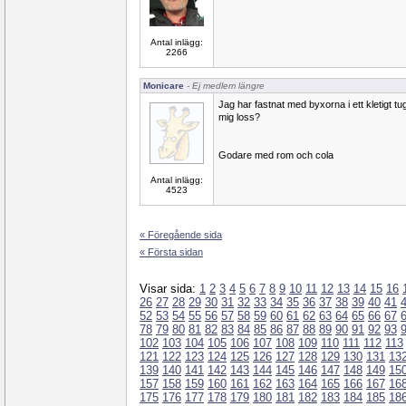
Antal inlägg:
2266
Monicare
- Ej medlem längre
Jag har fastnat med byxorna i ett kletigt tu
mig loss?
Godare med rom och cola
Antal inlägg:
4523
« Föregående sida
« Första sidan
Visar sida:
1
2
3
4
5
6
7
8
9
10
11
12
13
14
15
16
26
27
28
29
30
31
32
33
34
35
36
37
38
39
40
41
52
53
54
55
56
57
58
59
60
61
62
63
64
65
66
67
78
79
80
81
82
83
84
85
86
87
88
89
90
91
92
93
102
103
104
105
106
107
108
109
110
111
112
113
121
122
123
124
125
126
127
128
129
130
131
13
139
140
141
142
143
144
145
146
147
148
149
15
157
158
159
160
161
162
163
164
165
166
167
16
175
176
177
178
179
180
181
182
183
184
185
18