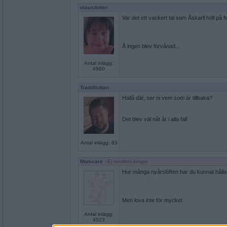
olausdotter
Var det ett vackert tal som Åskarll höll på 
Å ingen blev förvånad...
Antal inlägg:
4960
Traddiluttan
Hallå där, ser ni vem som är tillbaka?
Det blev väl nåt år i alla fall
Antal inlägg: 83
Monicare
- Ej medlem längre
Hur många nyårslöften har du kunnat hålla
Men lova inte för mycket
Antal inlägg:
4523