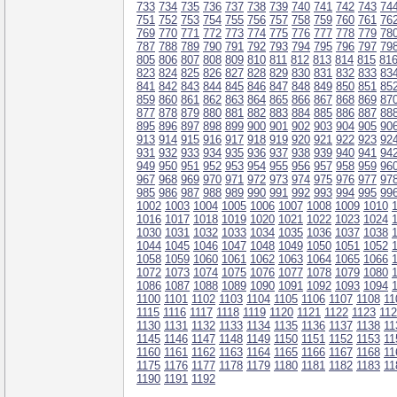
733
734
735
736
737
738
739
740
741
742
743
74
751
752
753
754
755
756
757
758
759
760
761
76
769
770
771
772
773
774
775
776
777
778
779
78
787
788
789
790
791
792
793
794
795
796
797
79
805
806
807
808
809
810
811
812
813
814
815
81
823
824
825
826
827
828
829
830
831
832
833
83
841
842
843
844
845
846
847
848
849
850
851
85
859
860
861
862
863
864
865
866
867
868
869
87
877
878
879
880
881
882
883
884
885
886
887
88
895
896
897
898
899
900
901
902
903
904
905
90
913
914
915
916
917
918
919
920
921
922
923
92
931
932
933
934
935
936
937
938
939
940
941
94
949
950
951
952
953
954
955
956
957
958
959
96
967
968
969
970
971
972
973
974
975
976
977
97
985
986
987
988
989
990
991
992
993
994
995
99
1002
1003
1004
1005
1006
1007
1008
1009
1010
1016
1017
1018
1019
1020
1021
1022
1023
1024
1030
1031
1032
1033
1034
1035
1036
1037
1038
1044
1045
1046
1047
1048
1049
1050
1051
1052
1058
1059
1060
1061
1062
1063
1064
1065
1066
1072
1073
1074
1075
1076
1077
1078
1079
1080
1086
1087
1088
1089
1090
1091
1092
1093
1094
1100
1101
1102
1103
1104
1105
1106
1107
1108
11
1115
1116
1117
1118
1119
1120
1121
1122
1123
11
1130
1131
1132
1133
1134
1135
1136
1137
1138
11
1145
1146
1147
1148
1149
1150
1151
1152
1153
11
1160
1161
1162
1163
1164
1165
1166
1167
1168
11
1175
1176
1177
1178
1179
1180
1181
1182
1183
11
1190
1191
1192