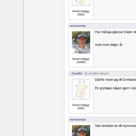
Antal inlägg:
2602
remvanrijn
Hur många glassar köper d
snön kom tidigt i år
Antal inlägg:
16685
_Candid
- Ej medlem längre
Därför reste jag till Grekland 
En grytlapp någon gjort i slö
Antal inlägg:
2602
remvanrijn
Vad skänkte du till myrorna