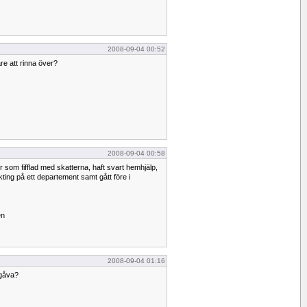
2008-09-04 00:52
are att rinna över?
2008-09-04 00:58
iker som fifflad med skatterna, haft svart hemhjälp,
kting på ett departement samt gått före i
en
2008-09-04 01:16
 gåva?