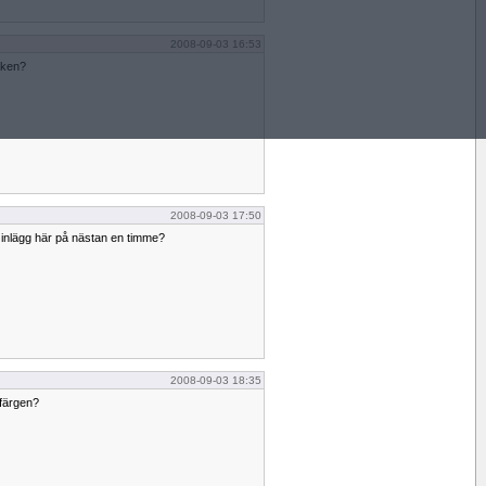
2008-09-03 16:53
aken?
2008-09-03 17:50
åt inlägg här på nästan en timme?
2008-09-03 18:35
nfärgen?