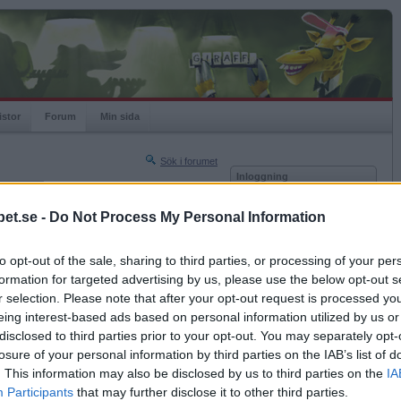
istor
Forum
Min sida
Sök i forumet
Inloggning
rneringar
Användare
et.se -
Do Not Process My Personal Information
Nästa sida »
Lösenord
Sista sidan »
to opt-out of the sale, sharing to third parties, or processing of your per
Kom ihåg mig
2008-09-03 16:08
formation for targeted advertising by us, please use the below opt-out s
Logga in
enda gång man träffar dig?
r selection. Please note that after your opt-out request is processed y
eing interest-based ads based on personal information utilized by us or
Glömt ditt lösenord?
Få ny aktiveringslänk
disclosed to third parties prior to your opt-out. You may separately opt-
losure of your personal information by third parties on the IAB’s list of
. This information may also be disclosed by us to third parties on the
IA
Betapet är gratis!
Participants
that may further disclose it to other third parties.