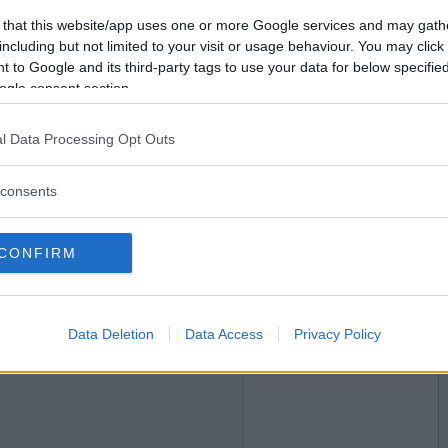
2008-09-03 16:42
Vill du bli
 that this website/app uses one or more Google services and may gath
medlem?
jakten på trädgårdsplantor?
including but not limited to your visit or usage behaviour. You may click 
 to Google and its third-party tags to use your data for below specifi
lats
Skapa nytt konto
ogle consent section.
l Data Processing Opt Outs
2008-09-03 16:50
consents
CONFIRM
Data Deletion
Data Access
Privacy Policy
2008-09-03 16:51
g?