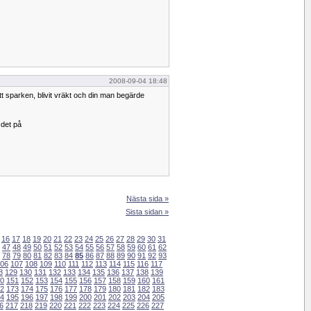
2008-09-04 18:48
tt sparken, blivit vräkt och din man begärde
a det på
Nästa sida »
Sista sidan »
16
17
18
19
20
21
22
23
24
25
26
27
28
29
30
31
47
48
49
50
51
52
53
54
55
56
57
58
59
60
61
62
78
79
80
81
82
83
84
85
86
87
88
89
90
91
92
93
06
107
108
109
110
111
112
113
114
115
116
117
8
129
130
131
132
133
134
135
136
137
138
139
0
151
152
153
154
155
156
157
158
159
160
161
2
173
174
175
176
177
178
179
180
181
182
183
4
195
196
197
198
199
200
201
202
203
204
205
6
217
218
219
220
221
222
223
224
225
226
227