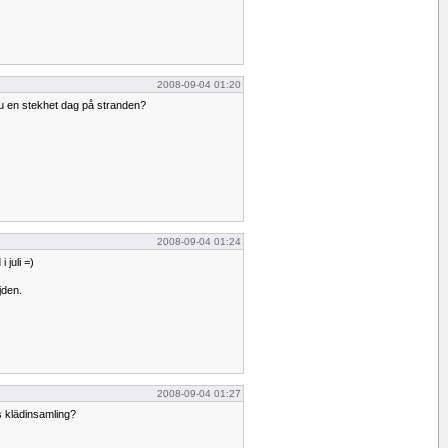
2008-09-04 01:20
u en stekhet dag på stranden?
2008-09-04 01:24
i juli =)
jden.
2008-09-04 01:27
s klädinsamling?