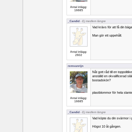
Antal inlägg:
16685
_Candid
- Ej medlem längre
Vad krävs för att få din bäg
Man gör ett uppehåll.
Antal inlägg:
2602
remvanrijn
Nåt gott råd till en toppolit
anställd en okvalificerad slä
bostadskön?
plastblommor för hela slant
Antal inlägg:
16685
_Candid
- Ej medlem längre
Vad köpte du din svärmor i
Högst 10 åt gången.