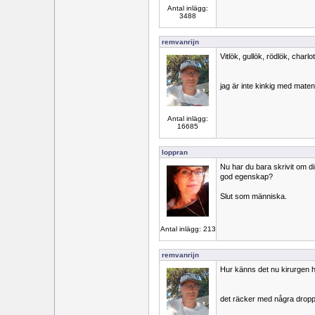
Antal inlägg:
3488
remvanrijn
Vitlök, gullök, rödlök, charl
jag är inte kinkig med maten
Antal inlägg:
16685
loppran
Nu har du bara skrivit om d
god egenskap?
Slut som människa.
Antal inlägg: 213
remvanrijn
Hur känns det nu kirurgen ha
det räcker med några drop