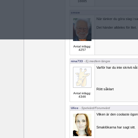
16685
cmsw
När tänker du göra slag i s
Det händer alldeles för litet.
Antal inlägg:
4257
nina733
- Ej medlem längre
Varför har du inte skrivit n
Rött såklart
Antal inlägg:
4346
Ulice
- Spelvärd/Forumvärd
Vilken är den coolaste ögo
Smaklökarna har sagt sitt.