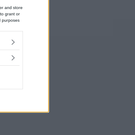
er and store
to grant or
ed purposes