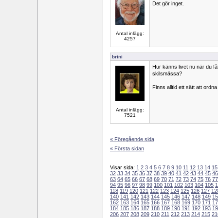
Det gör inget.
Antal inlägg:
4257
brini
Hur känns livet nu när du få
skilsmässa?
Finns alltid ett sätt att ordn
Antal inlägg:
7521
« Föregående sida
« Första sidan
Visar sida:
1
2
3
4
5
6
7
8
9
10
11
12
13
14
15
32
33
34
35
36
37
38
39
40
41
42
43
44
45
46
63
64
65
66
67
68
69
70
71
72
73
74
75
76
77
94
95
96
97
98
99
100
101
102
103
104
105
1
118
119
120
121
122
123
124
125
126
127
12
140
141
142
143
144
145
146
147
148
149
15
162
163
164
165
166
167
168
169
170
171
17
184
185
186
187
188
189
190
191
192
193
19
206
207
208
209
210
211
212
213
214
215
21