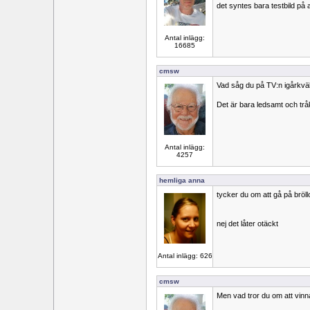
det syntes bara testbild på a
Antal inlägg:
16685
cmsw
Vad såg du på TV:n igårkväl
Det är bara ledsamt och trå
Antal inlägg:
4257
hemliga anna
tycker du om att gå på bröl
nej det låter otäckt
Antal inlägg: 626
cmsw
Men vad tror du om att vinn