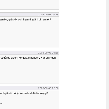
2008-09-03 20:24
ottenlök, gräslök och ingenting är i din smak?
2008-09-03 20:39
ina dåliga sidor i kontaktannonsen. Har du ingen
2008-09-03 22:30
r bytt ut i pricip varenda del i din kropp?
par