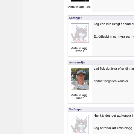
Antal inlägg: 307
Sotfinger
Jag kan inte riktigt se vad 
Ett ödleskinn och fyra par 
Antal inlägg:
22361
remvanrijn
vad fick du ärva efter din fa
endast negativa känslor
Antal inlägg:
16685
Sotfinger
Hur kändes det att koppla i
Jag berättar allt i min blogg