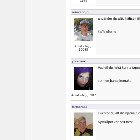
1145
remvanrijn
använder du alltid häftstift ti
kaffe eller te
Antal inlägg:
16685
yolenaur
Vad vill du helst kunna tapp
som en banankontakt
Antal inlägg: 307
farmor448
Hur tror du att din hjärna f
Kylskåpet var helt tomt