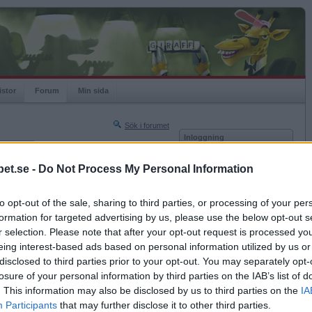
istor
Forum
Min sida
Sök i forumet
Inloggning
rneringar
Användare
et.se -
Do Not Process My Personal Information
Nästa sida »
Lösenord
Sista sidan »
to opt-out of the sale, sharing to third parties, or processing of your per
Kom ihåg mig
2009-01-28 20:35
formation for targeted advertising by us, please use the below opt-out s
Logga in
n en massa snuskiga damtidningar ?
r selection. Please note that after your opt-out request is processed y
eing interest-based ads based on personal information utilized by us or
Glömt ditt lösenord?
Få ny aktiveringslänk
disclosed to third parties prior to your opt-out. You may separately opt-
rammet
losure of your personal information by third parties on the IAB’s list of
. This information may also be disclosed by us to third parties on the
IA
Betapet är gratis!
Participants
that may further disclose it to other third parties.