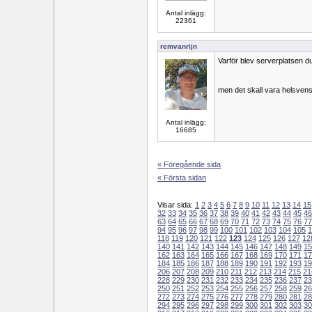
Antal inlägg:
22361
remvanrijn
Varför blev serverplatsen d
men det skall vara helsvens
Antal inlägg:
16685
« Föregående sida
« Första sidan
Visar sida:
1
2
3
4
5
6
7
8
9
10
11
12
13
14
15
32
33
34
35
36
37
38
39
40
41
42
43
44
45
46
63
64
65
66
67
68
69
70
71
72
73
74
75
76
77
94
95
96
97
98
99
100
101
102
103
104
105
1
118
119
120
121
122
123
124
125
126
127
12
140
141
142
143
144
145
146
147
148
149
15
162
163
164
165
166
167
168
169
170
171
17
184
185
186
187
188
189
190
191
192
193
19
206
207
208
209
210
211
212
213
214
215
21
228
229
230
231
232
233
234
235
236
237
23
250
251
252
253
254
255
256
257
258
259
26
272
273
274
275
276
277
278
279
280
281
28
294
295
296
297
298
299
300
301
302
303
30