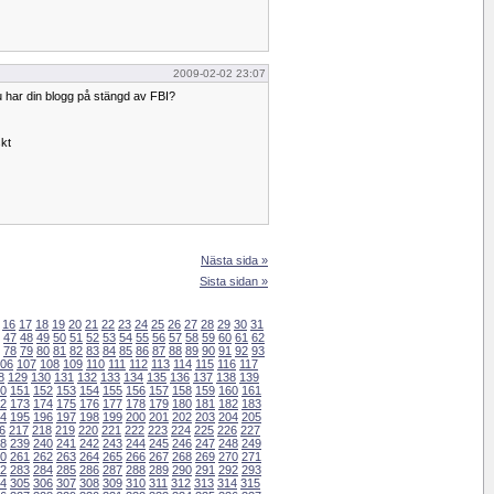
2009-02-02 23:07
u har din blogg på stängd av FBI?
kt
Nästa sida »
Sista sidan »
16
17
18
19
20
21
22
23
24
25
26
27
28
29
30
31
47
48
49
50
51
52
53
54
55
56
57
58
59
60
61
62
78
79
80
81
82
83
84
85
86
87
88
89
90
91
92
93
06
107
108
109
110
111
112
113
114
115
116
117
8
129
130
131
132
133
134
135
136
137
138
139
0
151
152
153
154
155
156
157
158
159
160
161
2
173
174
175
176
177
178
179
180
181
182
183
4
195
196
197
198
199
200
201
202
203
204
205
6
217
218
219
220
221
222
223
224
225
226
227
8
239
240
241
242
243
244
245
246
247
248
249
0
261
262
263
264
265
266
267
268
269
270
271
2
283
284
285
286
287
288
289
290
291
292
293
4
305
306
307
308
309
310
311
312
313
314
315