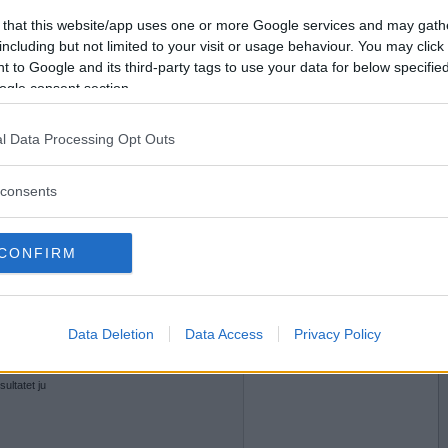
2009-01-28 23:17
Vill du bli
 that this website/app uses one or more Google services and may gath
medlem?
 gift dig i Bonde söker fru?
including but not limited to your visit or usage behaviour. You may click 
 to Google and its third-party tags to use your data for below specifi
Skapa nytt konto
ogle consent section.
l Data Processing Opt Outs
2009-01-29 16:31
consents
isten?
CONFIRM
2009-01-29 16:44
Data Deletion
Data Access
Privacy Policy
inkasso..skall jag betala med 1 gång då eller
ultatet ju