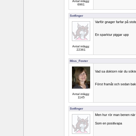
Antal inlägg:
6961
Sotfinger
Varför gnager farfar på sto
En sparktur piggar upp
Antal inlägg:
22361
Miss_Foster
Vad sa doktorn när du sökt
Först framåt och sedan bak
Antal inlägg:
1145
Sotfinger
Men hur rör man benen när
Som en positivapa