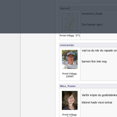
Spirou2
Investera j Saab
Det händer igen!
Antal inlägg: 371
remvanrijn
vad sa du när du rapade und
barnen fick inte nog
Antal inlägg:
16685
Miss_Foster
Varför köpte du godisfabrik
klistret hade visst torkat
Antal inlägg: