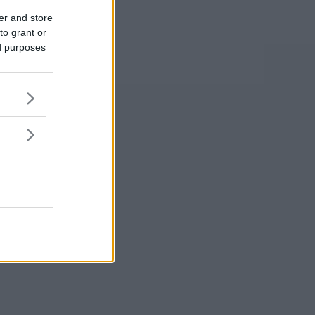
er and store
to grant or
ed purposes