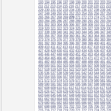
193
194
195
196
197
198
199
200
201
202
203
20
211
212
213
214
215
216
217
218
219
220
221
22
229
230
231
232
233
234
235
236
237
238
239
24
247
248
249
250
251
252
253
254
255
256
257
25
265
266
267
268
269
270
271
272
273
274
275
27
283
284
285
286
287
288
289
290
291
292
293
29
301
302
303
304
305
306
307
308
309
310
311
31
319
320
321
322
323
324
325
326
327
328
329
33
337
338
339
340
341
342
343
344
345
346
347
34
355
356
357
358
359
360
361
362
363
364
365
36
373
374
375
376
377
378
379
380
381
382
383
38
391
392
393
394
395
396
397
398
399
400
401
40
409
410
411
412
413
414
415
416
417
418
419
42
427
428
429
430
431
432
433
434
435
436
437
43
445
446
447
448
449
450
451
452
453
454
455
45
463
464
465
466
467
468
469
470
471
472
473
47
481
482
483
484
485
486
487
488
489
490
491
49
499
500
501
502
503
504
505
506
507
508
509
51
517
518
519
520
521
522
523
524
525
526
527
52
535
536
537
538
539
540
541
542
543
544
545
54
553
554
555
556
557
558
559
560
561
562
563
56
571
572
573
574
575
576
577
578
579
580
581
58
589
590
591
592
593
594
595
596
597
598
599
60
607
608
609
610
611
612
613
614
615
616
617
61
625
626
627
628
629
630
631
632
633
634
635
63
643
644
645
646
647
648
649
650
651
652
653
65
661
662
663
664
665
666
667
668
669
670
671
67
679
680
681
682
683
684
685
686
687
688
689
69
697
698
699
700
701
702
703
704
705
706
707
70
715
716
717
718
719
720
721
722
723
724
725
72