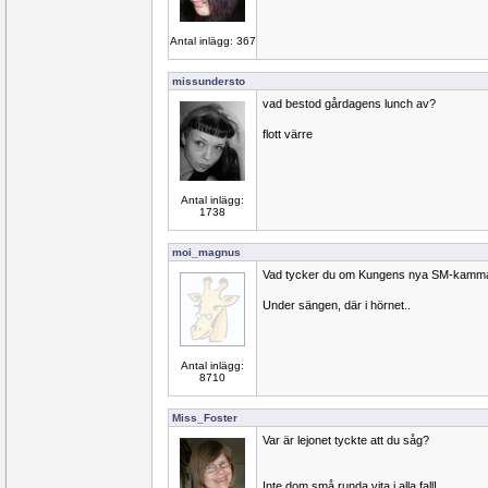
Antal inlägg: 367
missundersto
vad bestod gårdagens lunch av?
flott värre
Antal inlägg:
1738
moi_magnus
Vad tycker du om Kungens nya SM-kamm
Under sängen, där i hörnet..
Antal inlägg:
8710
Miss_Foster
Var är lejonet tyckte att du såg?
Inte dom små runda vita i alla fall!