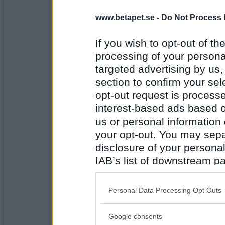
TopBanana
www.betapet.se -
Do Not Process 
Var det någon som hade en aning om hallo
Det skulle smaka gott!
If you wish to opt-out of the
processing of your personal
targeted advertising by us
Antal inlägg: 752
section to confirm your sel
eva-leva
opt-out request is proces
Vad sägs om Biffen och Bananen?
interest-based ads based o
Mormor och hans vänner!
us or personal information d
your opt-out. You may separ
Antal inlägg:
15408
disclosure of your personal
IAB’s list of downstream pa
missundersto
also be disclosed by us to 
Vilka påstår att du är tankspridd?
Downstream Participants
th
Personal Data Processing Opt Outs
Blanda inte in mig bara
third parties.
Google consents
Antal inlägg:
Please note that this web
1738