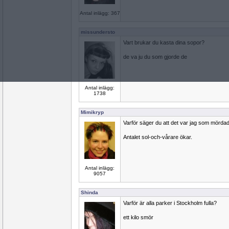
Antal inlägg: 367
missundersto
Vart brukar du kasta dina sopor?
de va ju du som gjorde de
Antal inlägg:
1738
Mimikryp
Varför säger du att det var jag som mörda
Antalet sol-och-vårare ökar.
Antal inlägg:
9057
Shinda
Varför är alla parker i Stockholm fulla?
ett kilo smör