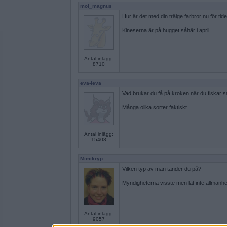
moi_magnus
Hur är det med din träige farbror nu för tid
Kineserna är på hugget såhär i april...
Antal inlägg:
8710
eva-leva
Vad brukar du få på kroken när du fiskar s
Många olika sorter faktiskt
Antal inlägg:
15408
Mimikryp
Vilken typ av män tänder du på?
Myndigheterna visste men lät inte allmänhe
Antal inlägg:
9057