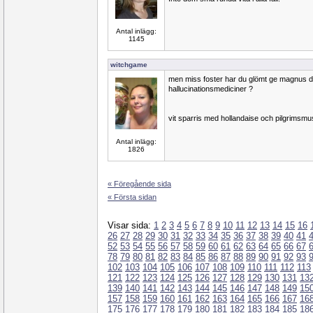
Antal inlägg:
1145
witchgame
men miss foster har du glömt ge magnus d
hallucinationsmediciner ?
vit sparris med hollandaise och pilgrimsmu
Antal inlägg:
1826
« Föregående sida
« Första sidan
Visar sida:
1
2
3
4
5
6
7
8
9
10
11
12
13
14
15
16
26
27
28
29
30
31
32
33
34
35
36
37
38
39
40
41
52
53
54
55
56
57
58
59
60
61
62
63
64
65
66
67
78
79
80
81
82
83
84
85
86
87
88
89
90
91
92
93
102
103
104
105
106
107
108
109
110
111
112
113
121
122
123
124
125
126
127
128
129
130
131
13
139
140
141
142
143
144
145
146
147
148
149
15
157
158
159
160
161
162
163
164
165
166
167
16
175
176
177
178
179
180
181
182
183
184
185
18