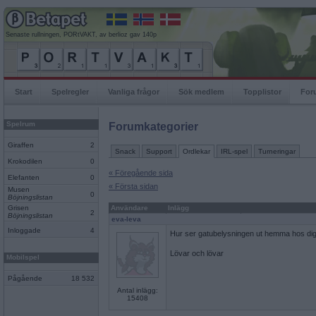
Senaste rullningen, PORtVAKT, av berlioz gav 140p
Start
Spelregler
Vanliga frågor
Sök medlem
Topplistor
For
Spelrum
Forumkategorier
Giraffen
2
Snack
Support
Ordlekar
IRL-spel
Turneringar
Krokodilen
0
« Föregående sida
Elefanten
0
« Första sidan
Musen
0
Böjningslistan
Grisen
Användare
Inlägg
2
Böjningslistan
eva-leva
Inloggade
4
Hur ser gatubelysningen ut hemma hos di
Lövar och lövar
Mobilspel
Pågående
18 532
Antal inlägg:
15408