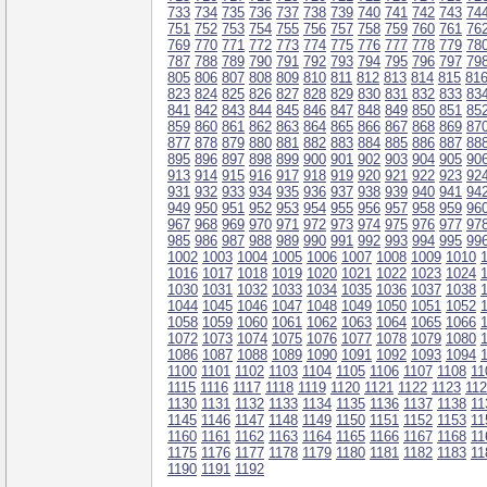
733
734
735
736
737
738
739
740
741
742
743
74
751
752
753
754
755
756
757
758
759
760
761
76
769
770
771
772
773
774
775
776
777
778
779
78
787
788
789
790
791
792
793
794
795
796
797
79
805
806
807
808
809
810
811
812
813
814
815
81
823
824
825
826
827
828
829
830
831
832
833
83
841
842
843
844
845
846
847
848
849
850
851
85
859
860
861
862
863
864
865
866
867
868
869
87
877
878
879
880
881
882
883
884
885
886
887
88
895
896
897
898
899
900
901
902
903
904
905
90
913
914
915
916
917
918
919
920
921
922
923
92
931
932
933
934
935
936
937
938
939
940
941
94
949
950
951
952
953
954
955
956
957
958
959
96
967
968
969
970
971
972
973
974
975
976
977
97
985
986
987
988
989
990
991
992
993
994
995
99
1002
1003
1004
1005
1006
1007
1008
1009
1010
1016
1017
1018
1019
1020
1021
1022
1023
1024
1030
1031
1032
1033
1034
1035
1036
1037
1038
1044
1045
1046
1047
1048
1049
1050
1051
1052
1058
1059
1060
1061
1062
1063
1064
1065
1066
1072
1073
1074
1075
1076
1077
1078
1079
1080
1086
1087
1088
1089
1090
1091
1092
1093
1094
1100
1101
1102
1103
1104
1105
1106
1107
1108
11
1115
1116
1117
1118
1119
1120
1121
1122
1123
11
1130
1131
1132
1133
1134
1135
1136
1137
1138
11
1145
1146
1147
1148
1149
1150
1151
1152
1153
11
1160
1161
1162
1163
1164
1165
1166
1167
1168
11
1175
1176
1177
1178
1179
1180
1181
1182
1183
11
1190
1191
1192