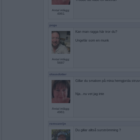
Antal inlägg:
4961
pogu
Kan man ragga här tror du?
Ungefär som en munk
Antal inlägg:
5687
olausdotter
Gillar du smaken på mina hemgjorda struv
Nja...nu vet jag inte
Antal inlägg:
4961
remvanrijn
Du gillar alltså surströmming ?