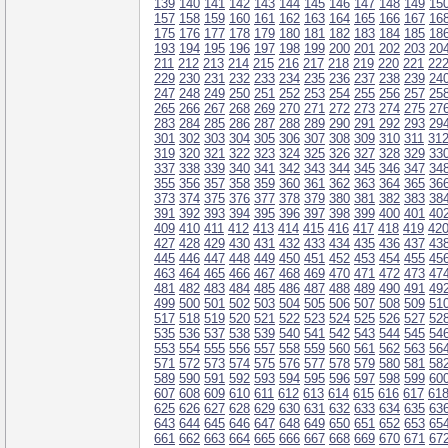
139
140
141
142
143
144
145
146
147
148
149
15
157
158
159
160
161
162
163
164
165
166
167
16
175
176
177
178
179
180
181
182
183
184
185
18
193
194
195
196
197
198
199
200
201
202
203
20
211
212
213
214
215
216
217
218
219
220
221
22
229
230
231
232
233
234
235
236
237
238
239
24
247
248
249
250
251
252
253
254
255
256
257
25
265
266
267
268
269
270
271
272
273
274
275
27
283
284
285
286
287
288
289
290
291
292
293
29
301
302
303
304
305
306
307
308
309
310
311
31
319
320
321
322
323
324
325
326
327
328
329
33
337
338
339
340
341
342
343
344
345
346
347
34
355
356
357
358
359
360
361
362
363
364
365
36
373
374
375
376
377
378
379
380
381
382
383
38
391
392
393
394
395
396
397
398
399
400
401
40
409
410
411
412
413
414
415
416
417
418
419
42
427
428
429
430
431
432
433
434
435
436
437
43
445
446
447
448
449
450
451
452
453
454
455
45
463
464
465
466
467
468
469
470
471
472
473
47
481
482
483
484
485
486
487
488
489
490
491
49
499
500
501
502
503
504
505
506
507
508
509
51
517
518
519
520
521
522
523
524
525
526
527
52
535
536
537
538
539
540
541
542
543
544
545
54
553
554
555
556
557
558
559
560
561
562
563
56
571
572
573
574
575
576
577
578
579
580
581
58
589
590
591
592
593
594
595
596
597
598
599
60
607
608
609
610
611
612
613
614
615
616
617
61
625
626
627
628
629
630
631
632
633
634
635
63
643
644
645
646
647
648
649
650
651
652
653
65
661
662
663
664
665
666
667
668
669
670
671
67