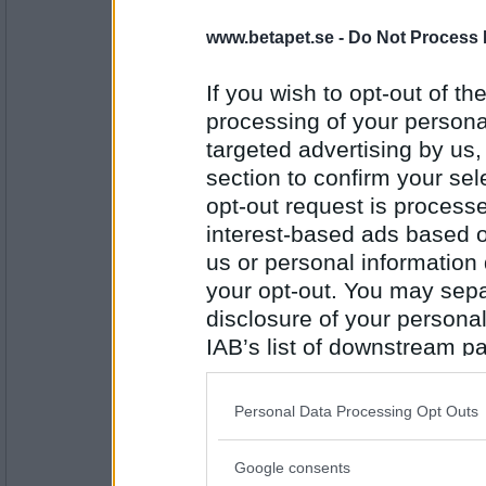
5826
www.betapet.se -
Do Not Process 
SmålandsMira
Hur gick dejten med Olausdotter?
If you wish to opt-out of the
Det var mer än jag ville veta faktiskt...
processing of your personal
targeted advertising by us
Antal inlägg:
section to confirm your sel
22535
opt-out request is proces
åskarl
interest-based ads based o
du vet väl vad två gånger tre blir?
us or personal information d
svårt med siffror
your opt-out. You may separ
disclosure of your personal
Antal inlägg:
5826
IAB’s list of downstream pa
also be disclosed by us to 
remvanrijn
Downstream Participants
th
blev svårt att göra en trekant med bara dig
Personal Data Processing Opt Outs
third parties.
ni löser det på nåt sätt
Google consents
Please note that this web