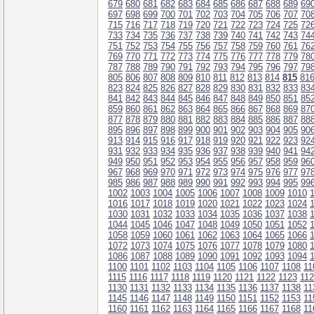
679
680
681
682
683
684
685
686
687
688
689
69
697
698
699
700
701
702
703
704
705
706
707
70
715
716
717
718
719
720
721
722
723
724
725
72
733
734
735
736
737
738
739
740
741
742
743
74
751
752
753
754
755
756
757
758
759
760
761
76
769
770
771
772
773
774
775
776
777
778
779
78
787
788
789
790
791
792
793
794
795
796
797
79
805
806
807
808
809
810
811
812
813
814
815
81
823
824
825
826
827
828
829
830
831
832
833
83
841
842
843
844
845
846
847
848
849
850
851
85
859
860
861
862
863
864
865
866
867
868
869
87
877
878
879
880
881
882
883
884
885
886
887
88
895
896
897
898
899
900
901
902
903
904
905
90
913
914
915
916
917
918
919
920
921
922
923
92
931
932
933
934
935
936
937
938
939
940
941
94
949
950
951
952
953
954
955
956
957
958
959
96
967
968
969
970
971
972
973
974
975
976
977
97
985
986
987
988
989
990
991
992
993
994
995
99
1002
1003
1004
1005
1006
1007
1008
1009
1010
1016
1017
1018
1019
1020
1021
1022
1023
1024
1030
1031
1032
1033
1034
1035
1036
1037
1038
1044
1045
1046
1047
1048
1049
1050
1051
1052
1058
1059
1060
1061
1062
1063
1064
1065
1066
1072
1073
1074
1075
1076
1077
1078
1079
1080
1086
1087
1088
1089
1090
1091
1092
1093
1094
1100
1101
1102
1103
1104
1105
1106
1107
1108
11
1115
1116
1117
1118
1119
1120
1121
1122
1123
11
1130
1131
1132
1133
1134
1135
1136
1137
1138
11
1145
1146
1147
1148
1149
1150
1151
1152
1153
11
1160
1161
1162
1163
1164
1165
1166
1167
1168
11