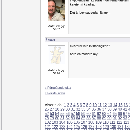
Hypotenusan i kvadrat = den ena katetern
katetern i kvadrat
Det är bevisat sedan länge...
Antal inlägg:
5687
åskarl
existerar inte kvinnologiken?
bara en modern myt
Antal inlägg:
5826
« Föregående sida
« Första sidan
Visar sida:
1
2
3
4
5
6
7
8
9
10
11
12
13
14
15
16
26
27
28
29
30
31
32
33
34
35
36
37
38
39
40
41
52
53
54
55
56
57
58
59
60
61
62
63
64
65
66
67
78
79
80
81
82
83
84
85
86
87
88
89
90
91
92
93
102
103
104
105
106
107
108
109
110
111
112
113
121
122
123
124
125
126
127
128
129
130
131
13