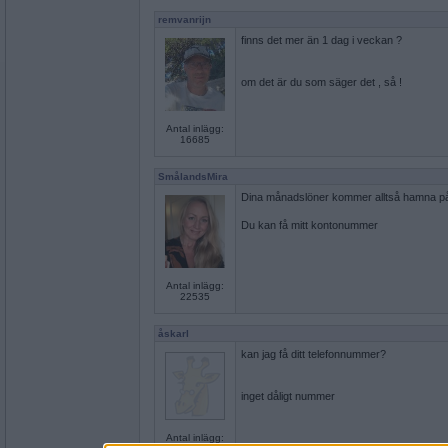
remvanrijn
finns det mer än 1 dag i veckan ?
om det är du som säger det , så !
Antal inlägg:
16685
SmålandsMira
Dina månadslöner kommer alltså hamna på m
Du kan få mitt kontonummer
Antal inlägg:
22535
åskarl
kan jag få ditt telefonnummer?
inget dåligt nummer
Antal inlägg: