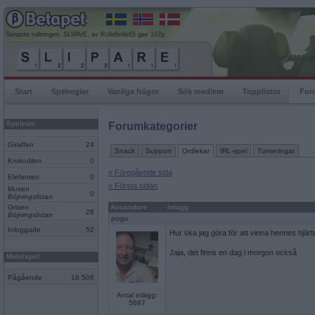
Senaste rullningen, SLIPArE, av Rollebolle65 gav 107p
Start
Spelregler
Vanliga frågor
Sök medlem
Topplistor
For
Spelrum
Forumkategorier
Giraffen
24
Snack
Support
Ordlekar
IRL-spel
Turneringar
Krokodilen
0
« Föregående sida
Elefanten
0
« Första sidan
Musen
0
Böjningslistan
Grisen
Användare
Inlägg
28
Böjningslistan
pogu
Inloggade
52
Hur ska jag göra för att vinna hennes hjärt
Jaja, det finns en dag i morgon också
Mobilspel
Pågående
18 506
Antal inlägg:
5687