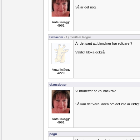
Så är det nog...
Antal inlägg:
4961
Bellarom
- Ej medlem längre
Är det sant att blondiner har roligare ?
Väldigt kloka också
Antal inlägg:
4220
olausdotter
Vi brunetter är väl vackra?
Så kan det vara, även om det inte är riktigt 
Antal inlägg:
4961
pogu