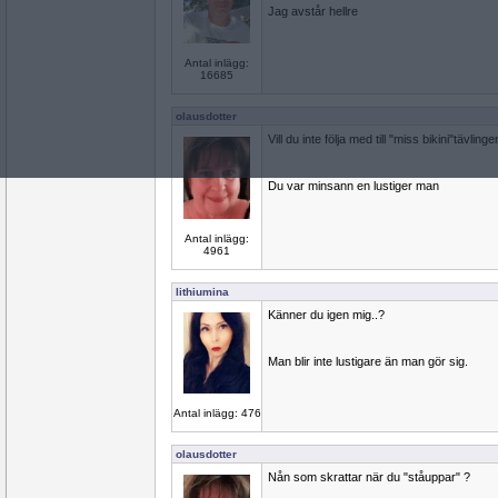
Jag avstår hellre
Antal inlägg:
16685
olausdotter
Vill du inte följa med till "miss bikini"tävling
Du var minsann en lustiger man
Antal inlägg:
4961
lithiumina
Känner du igen mig..?
Man blir inte lustigare än man gör sig.
Antal inlägg: 476
olausdotter
Nån som skrattar när du "ståuppar" ?