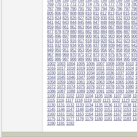
769
770
771
772
773
774
775
776
777
778
779
78
787
788
789
790
791
792
793
794
795
796
797
79
805
806
807
808
809
810
811
812
813
814
815
81
823
824
825
826
827
828
829
830
831
832
833
83
841
842
843
844
845
846
847
848
849
850
851
85
859
860
861
862
863
864
865
866
867
868
869
87
877
878
879
880
881
882
883
884
885
886
887
88
895
896
897
898
899
900
901
902
903
904
905
90
913
914
915
916
917
918
919
920
921
922
923
92
931
932
933
934
935
936
937
938
939
940
941
94
949
950
951
952
953
954
955
956
957
958
959
96
967
968
969
970
971
972
973
974
975
976
977
97
985
986
987
988
989
990
991
992
993
994
995
99
1002
1003
1004
1005
1006
1007
1008
1009
1010
1016
1017
1018
1019
1020
1021
1022
1023
1024
1030
1031
1032
1033
1034
1035
1036
1037
1038
1044
1045
1046
1047
1048
1049
1050
1051
1052
1058
1059
1060
1061
1062
1063
1064
1065
1066
1072
1073
1074
1075
1076
1077
1078
1079
1080
1086
1087
1088
1089
1090
1091
1092
1093
1094
1100
1101
1102
1103
1104
1105
1106
1107
1108
11
1115
1116
1117
1118
1119
1120
1121
1122
1123
11
1130
1131
1132
1133
1134
1135
1136
1137
1138
11
1145
1146
1147
1148
1149
1150
1151
1152
1153
11
1160
1161
1162
1163
1164
1165
1166
1167
1168
11
1175
1176
1177
1178
1179
1180
1181
1182
1183
11
1190
1191
1192