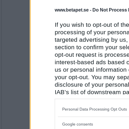
Ruckzuck
www.betapet.se -
Do Not Process 
Vilken av dina friare valde du till slut?
För att jag längtar till jul.
If you wish to opt-out of the
processing of your personal
Antal inlägg:
targeted advertising by us
34614
section to confirm your sel
Greta grus
opt-out request is proces
Varför har du låtit skägget växa?
interest-based ads based o
För det är så jobbigt när snön smälter.
us or personal information d
your opt-out. You may separ
Antal inlägg:
27944
disclosure of your personal
IAB’s list of downstream pa
Ruckzuck
also be disclosed by us to 
Varför åker du oftast skidor när det är mi
Downstream Participants
th
Det blev alldeles för varmt därinne.
Personal Data Processing Opt Outs
third parties.
Antal inlägg:
Google consents
34614
Please note that this web