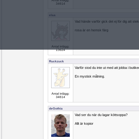
Antal inlägg:
34614
elaa
Vad hände varför gick det ej för dig att s
rosa är en hemsk färg
Antal inlägg:
15624
Ruckzuck
Varför stod du inte ut med att jobba i butik
En mystisk målning.
Antal inlägg:
34614
deGothia
Vad ser du när du lagar köttsoppa?
Allt är kopior