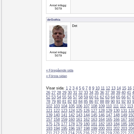
Antal inlägg:
5079
deGothia
Det
Antal inlägg:
5079
« Föregående sida
« Första sidan
Visar sida:
1
2
3
4
5
6
7
8
9
10
11
12
13
14
15
16
26
27
28
29
30
31
32
33
34
35
36
37
38
39
40
41
52
53
54
55
56
57
58
59
60
61
62
63
64
65
66
67
78
79
80
81
82
83
84
85
86
87
88
89
90
91
92
93
102
103
104
105
106
107
108
109
110
111
112
113
121
122
123
124
125
126
127
128
129
130
131
13
139
140
141
142
143
144
145
146
147
148
149
15
157
158
159
160
161
162
163
164
165
166
167
16
175
176
177
178
179
180
181
182
183
184
185
18
193
194
195
196
197
198
199
200
201
202
203
20
211
212
213
214
215
216
217
218
219
220
221
22