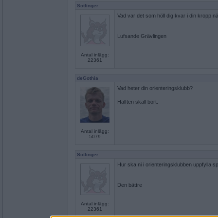
Sotfinger
Vad var det som höll dig kvar i din kropp 
Lufsande Grävlingen
Antal inlägg:
22361
deGothia
Vad heter din orienteringsklubb?
Hälften skall bort.
Antal inlägg:
5079
Sotfinger
Hur ska ni i orienteringsklubben uppfylla 
Den bättre
Antal inlägg:
22361