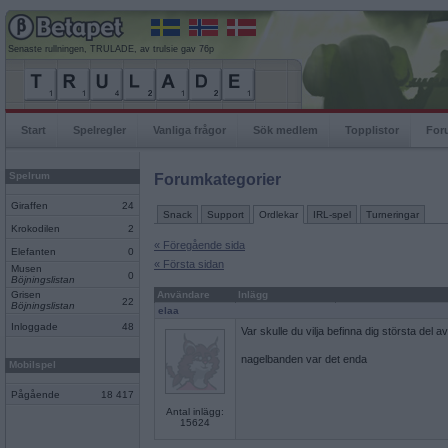
Senaste rullningen, TRULADE, av trulsie gav 76p
Start
Spelregler
Vanliga frågor
Sök medlem
Topplistor
For
Spelrum
Forumkategorier
Giraffen
24
Snack
Support
Ordlekar
IRL-spel
Turneringar
Krokodilen
2
« Föregående sida
Elefanten
0
« Första sidan
Musen
0
Böjningslistan
Grisen
Användare
Inlägg
22
Böjningslistan
elaa
Inloggade
48
Var skulle du vilja befinna dig största del av 
nagelbanden var det enda
Mobilspel
Pågående
18 417
Antal inlägg:
15624