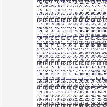
229
230
231
232
233
234
235
236
237
238
239
24
247
248
249
250
251
252
253
254
255
256
257
25
265
266
267
268
269
270
271
272
273
274
275
27
283
284
285
286
287
288
289
290
291
292
293
29
301
302
303
304
305
306
307
308
309
310
311
31
319
320
321
322
323
324
325
326
327
328
329
33
337
338
339
340
341
342
343
344
345
346
347
34
355
356
357
358
359
360
361
362
363
364
365
36
373
374
375
376
377
378
379
380
381
382
383
38
391
392
393
394
395
396
397
398
399
400
401
40
409
410
411
412
413
414
415
416
417
418
419
42
427
428
429
430
431
432
433
434
435
436
437
43
445
446
447
448
449
450
451
452
453
454
455
45
463
464
465
466
467
468
469
470
471
472
473
47
481
482
483
484
485
486
487
488
489
490
491
49
499
500
501
502
503
504
505
506
507
508
509
51
517
518
519
520
521
522
523
524
525
526
527
52
535
536
537
538
539
540
541
542
543
544
545
54
553
554
555
556
557
558
559
560
561
562
563
56
571
572
573
574
575
576
577
578
579
580
581
58
589
590
591
592
593
594
595
596
597
598
599
60
607
608
609
610
611
612
613
614
615
616
617
61
625
626
627
628
629
630
631
632
633
634
635
63
643
644
645
646
647
648
649
650
651
652
653
65
661
662
663
664
665
666
667
668
669
670
671
67
679
680
681
682
683
684
685
686
687
688
689
69
697
698
699
700
701
702
703
704
705
706
707
70
715
716
717
718
719
720
721
722
723
724
725
72
733
734
735
736
737
738
739
740
741
742
743
74
751
752
753
754
755
756
757
758
759
760
761
76