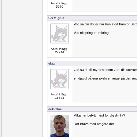
Antal inlägg:
5079
Greta grus
Vad sa din dotter när hon stod framför Bar
Vad ni springer omkring.
Antal inlägg:
27944
elaa
vad sa du till myrorna som var i ditt sovru
en djävul på ena axeln en ängel på den an
Antal inlägg:
15624
deGothia
Vilka har betytt mest för dig ditt liv?
Der krävs mod att göra det.