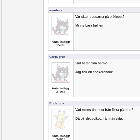
eva-leva
Var sitter sossarna på bröllopet?
Minns bara hälften
Antal inlägg:
15408
Greta grus
Vad heter dina barn?
Jag fick en sockerchock.
Antal inlägg:
27944
Ruckzuck
Vad minns du mest från förra påsken?
Då blir det bojkott från min sida.
Antal inlägg:
34614