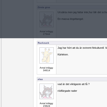
Greta grus
Ursäkta men jag fattar inte,hur blir det sc
En massa tingeltangel.
Antal inlägg:
27944
Ruckzuck
Jag har hört att du är extremt finkulturell
Kärleken.
Antal inlägg:
34614
elaa
vad är det viktigaste att få ?
rödfärgade rader
Antal inlägg:
15624