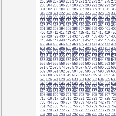
265
266
267
268
269
270
271
272
273
274
275
27
283
284
285
286
287
288
289
290
291
292
293
29
301
302
303
304
305
306
307
308
309
310
311
31
319
320
321
322
323
324
325
326
327
328
329
33
337
338
339
340
341
342
343
344
345
346
347
34
355
356
357
358
359
360
361
362
363
364
365
36
373
374
375
376
377
378
379
380
381
382
383
38
391
392
393
394
395
396
397
398
399
400
401
40
409
410
411
412
413
414
415
416
417
418
419
42
427
428
429
430
431
432
433
434
435
436
437
43
445
446
447
448
449
450
451
452
453
454
455
45
463
464
465
466
467
468
469
470
471
472
473
47
481
482
483
484
485
486
487
488
489
490
491
49
499
500
501
502
503
504
505
506
507
508
509
51
517
518
519
520
521
522
523
524
525
526
527
52
535
536
537
538
539
540
541
542
543
544
545
54
553
554
555
556
557
558
559
560
561
562
563
56
571
572
573
574
575
576
577
578
579
580
581
58
589
590
591
592
593
594
595
596
597
598
599
60
607
608
609
610
611
612
613
614
615
616
617
61
625
626
627
628
629
630
631
632
633
634
635
63
643
644
645
646
647
648
649
650
651
652
653
65
661
662
663
664
665
666
667
668
669
670
671
67
679
680
681
682
683
684
685
686
687
688
689
69
697
698
699
700
701
702
703
704
705
706
707
70
715
716
717
718
719
720
721
722
723
724
725
72
733
734
735
736
737
738
739
740
741
742
743
74
751
752
753
754
755
756
757
758
759
760
761
76
769
770
771
772
773
774
775
776
777
778
779
78
787
788
789
790
791
792
793
794
795
796
797
79