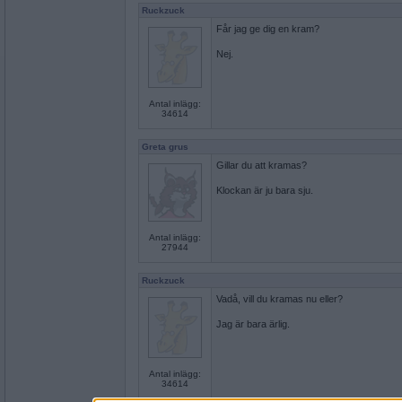
Ruckzuck
Får jag ge dig en kram?
Nej.
Antal inlägg:
34614
Greta grus
Gillar du att kramas?
Klockan är ju bara sju.
Antal inlägg:
27944
Ruckzuck
Vadå, vill du kramas nu eller?
Jag är bara ärlig.
Antal inlägg:
34614