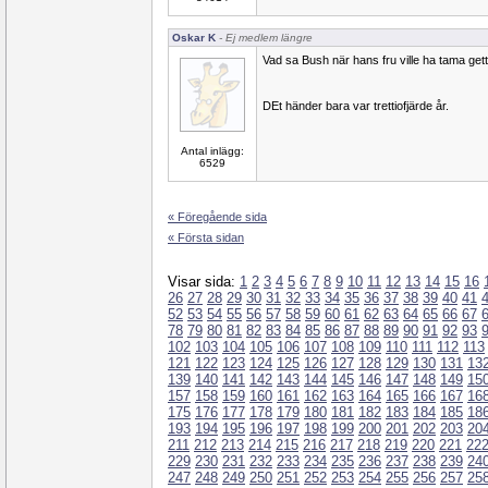
Oskar K
- Ej medlem längre
Vad sa Bush när hans fru ville ha tama ge
DEt händer bara var trettiofjärde år.
Antal inlägg:
6529
« Föregående sida
« Första sidan
Visar sida:
1
2
3
4
5
6
7
8
9
10
11
12
13
14
15
16
26
27
28
29
30
31
32
33
34
35
36
37
38
39
40
41
52
53
54
55
56
57
58
59
60
61
62
63
64
65
66
67
78
79
80
81
82
83
84
85
86
87
88
89
90
91
92
93
102
103
104
105
106
107
108
109
110
111
112
113
121
122
123
124
125
126
127
128
129
130
131
13
139
140
141
142
143
144
145
146
147
148
149
15
157
158
159
160
161
162
163
164
165
166
167
16
175
176
177
178
179
180
181
182
183
184
185
18
193
194
195
196
197
198
199
200
201
202
203
20
211
212
213
214
215
216
217
218
219
220
221
22
229
230
231
232
233
234
235
236
237
238
239
24
247
248
249
250
251
252
253
254
255
256
257
25