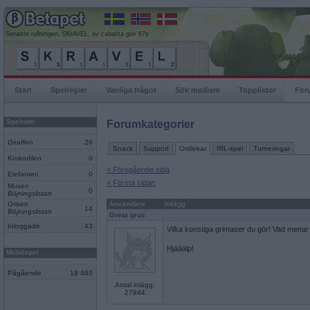
Senaste rullningen, SKrAVEL, av cabarita gav 87p
Start
Spelregler
Vanliga frågor
Sök medlem
Topplistor
For
Spelrum
Forumkategorier
Giraffen
29
Snack
Support
Ordlekar
IRL-spel
Turneringar
Krokodilen
0
« Föregående sida
Elefanten
0
« Första sidan
Musen
0
Böjningslistan
Grisen
Användare
Inlägg
14
Böjningslistan
Greta grus
Inloggade
43
Vilka konstiga grimaser du gör! Vad menar
Hjääälp!
Mobilspel
Pågående
18 463
Antal inlägg:
27944