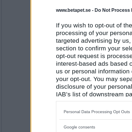
deGothia
www.betapet.se -
Do Not Process 
Är du inte kramgo?
Inte i tvättstugan i alla fall!
If you wish to opt-out of the
processing of your personal
Antal inlägg:
targeted advertising by us
5079
section to confirm your sel
Ruckzuck
opt-out request is proces
Var kan du ha glömt tvättmedlet?
interest-based ads based o
Där är det raka rör som gäller.
us or personal information d
your opt-out. You may separ
Antal inlägg:
disclosure of your personal
34614
IAB’s list of downstream pa
Greta grus
also be disclosed by us to 
Hur går det för din kompis rörmokaren när
gatunät?
Downstream Participants
th
Personal Data Processing Opt Outs
Jag tror det heter gula fläcken
third parties.
Antal inlägg:
Google consents
Please note that this web
27944