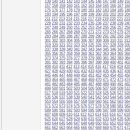
139
140
141
142
143
144
145
146
147
148
149
15
157
158
159
160
161
162
163
164
165
166
167
16
175
176
177
178
179
180
181
182
183
184
185
18
193
194
195
196
197
198
199
200
201
202
203
20
211
212
213
214
215
216
217
218
219
220
221
22
229
230
231
232
233
234
235
236
237
238
239
24
247
248
249
250
251
252
253
254
255
256
257
25
265
266
267
268
269
270
271
272
273
274
275
27
283
284
285
286
287
288
289
290
291
292
293
29
301
302
303
304
305
306
307
308
309
310
311
31
319
320
321
322
323
324
325
326
327
328
329
33
337
338
339
340
341
342
343
344
345
346
347
34
355
356
357
358
359
360
361
362
363
364
365
36
373
374
375
376
377
378
379
380
381
382
383
38
391
392
393
394
395
396
397
398
399
400
401
40
409
410
411
412
413
414
415
416
417
418
419
42
427
428
429
430
431
432
433
434
435
436
437
43
445
446
447
448
449
450
451
452
453
454
455
45
463
464
465
466
467
468
469
470
471
472
473
47
481
482
483
484
485
486
487
488
489
490
491
49
499
500
501
502
503
504
505
506
507
508
509
51
517
518
519
520
521
522
523
524
525
526
527
52
535
536
537
538
539
540
541
542
543
544
545
54
553
554
555
556
557
558
559
560
561
562
563
56
571
572
573
574
575
576
577
578
579
580
581
58
589
590
591
592
593
594
595
596
597
598
599
60
607
608
609
610
611
612
613
614
615
616
617
61
625
626
627
628
629
630
631
632
633
634
635
63
643
644
645
646
647
648
649
650
651
652
653
65
661
662
663
664
665
666
667
668
669
670
671
67