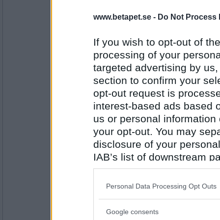
www.betapet.se -
Do Not Process 
pogu
Vad är det du har bredvid TV´n?
If you wish to opt-out of the
Lök och tomater
processing of your personal
targeted advertising by us
Antal inlägg:
5687
section to confirm your sel
opt-out request is proces
SmålandsMira
interest-based ads based o
Om vi var ett par Pogu, vad hade jag fått fö
us or personal information d
Varför gjorde du så här?
your opt-out. You may separ
disclosure of your personal
Antal inlägg:
22535
IAB’s list of downstream pa
also be disclosed by us to 
pogu
Downstream Participants
th
Vad sa du till din man när du upptäckte att n
Personal Data Processing Opt Outs
third parties.
Okej då
Google consents
Please note that this web