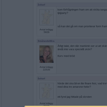
åskarl
kom förfrågningen fram om att sköta tanga
tjejparty?
så kan det gå om man prioriterar form fram
Antal inlägg:
5826
SmålandsMira
Ärligt talat, den där mankinin ser ut att skä
ändå inte vara speciellt skön?
Korv med bröd
Antal inlägg:
22535
åskarl
hörde det ska bli en lite finare fest, vad tr
med dina tre amarone-helor?
ett fynd jag hittade på skroten
Antal inlägg:
5826