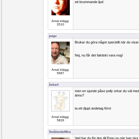
ett brummande ljud
Antal inlägg:
3510
pogu
Brukar du göra något speciellt när du visar
Nej, nu får det faktiskt vara nog!
Antal inlägg:
5687
åskarl
men en sjunde påse polly orkar du väl me
ännu?
ta ett djupt andetag först
Antal inlägg:
5826
SmålandsMira
Vad har du för tips till Pogu nu när han ska