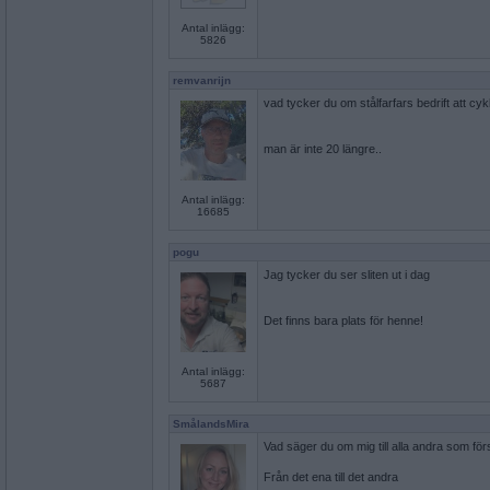
Antal inlägg:
5826
remvanrijn
vad tycker du om stålfarfars bedrift att cykl
man är inte 20 längre..
Antal inlägg:
16685
pogu
Jag tycker du ser sliten ut i dag
Det finns bara plats för henne!
Antal inlägg:
5687
SmålandsMira
Vad säger du om mig till alla andra som fö
Från det ena till det andra