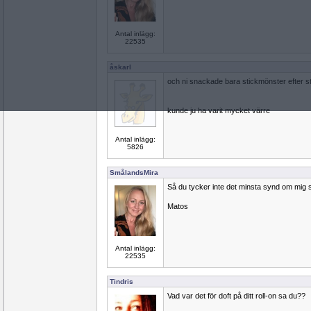
Antal inlägg:
22535
åskarl
och ni snackade bara stickmönster efter st
kunde ju ha varit mycket värre
Antal inlägg:
5826
SmålandsMira
Så du tycker inte det minsta synd om mig 
Matos
Antal inlägg:
22535
Tindris
Vad var det för doft på ditt roll-on sa du??