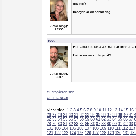
mankini?
Imorgon är en annan dag
Antal inlägg:
22535
pogu
Hur tänkte du kl 03.30 i natt när drinkarna
Det är väl en schlagerlåt?
Antal inlägg:
5687
« Föregående sida
« Första sidan
Visar sida:
1
2
3
4
5
6
7
8
9
10
11
12
13
14
15
16
26
27
28
29
30
31
32
33
34
35
36
37
38
39
40
41
52
53
54
55
56
57
58
59
60
61
62
63
64
65
66
67
78
79
80
81
82
83
84
85
86
87
88
89
90
91
92
93
102
103
104
105
106
107
108
109
110
111
112
113
121
122
123
124
125
126
127
128
129
130
131
13