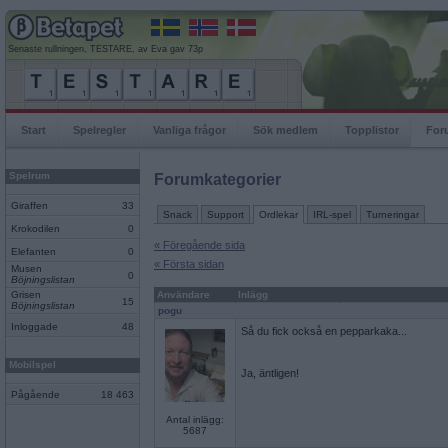
Senaste rullningen, TESTARE, av Eva gav 73p
Start
Spelregler
Vanliga frågor
Sök medlem
Topplistor
For
Spelrum
Forumkategorier
Giraffen
33
Snack
Support
Ordlekar
IRL-spel
Turneringar
Krokodilen
0
« Föregående sida
Elefanten
0
« Första sidan
Musen
0
Böjningslistan
Grisen
Användare
Inlägg
15
Böjningslistan
pogu
Inloggade
48
Så du fick också en pepparkaka...
Mobilspel
Ja, äntligen!
Pågående
18 463
Antal inlägg:
5687