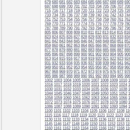
679
680
681
682
683
684
685
686
687
688
689
69
697
698
699
700
701
702
703
704
705
706
707
70
715
716
717
718
719
720
721
722
723
724
725
72
733
734
735
736
737
738
739
740
741
742
743
74
751
752
753
754
755
756
757
758
759
760
761
76
769
770
771
772
773
774
775
776
777
778
779
78
787
788
789
790
791
792
793
794
795
796
797
79
805
806
807
808
809
810
811
812
813
814
815
81
823
824
825
826
827
828
829
830
831
832
833
83
841
842
843
844
845
846
847
848
849
850
851
85
859
860
861
862
863
864
865
866
867
868
869
87
877
878
879
880
881
882
883
884
885
886
887
88
895
896
897
898
899
900
901
902
903
904
905
90
913
914
915
916
917
918
919
920
921
922
923
92
931
932
933
934
935
936
937
938
939
940
941
94
949
950
951
952
953
954
955
956
957
958
959
96
967
968
969
970
971
972
973
974
975
976
977
97
985
986
987
988
989
990
991
992
993
994
995
99
1002
1003
1004
1005
1006
1007
1008
1009
1010
1016
1017
1018
1019
1020
1021
1022
1023
1024
1030
1031
1032
1033
1034
1035
1036
1037
1038
1044
1045
1046
1047
1048
1049
1050
1051
1052
1058
1059
1060
1061
1062
1063
1064
1065
1066
1072
1073
1074
1075
1076
1077
1078
1079
1080
1086
1087
1088
1089
1090
1091
1092
1093
1094
1100
1101
1102
1103
1104
1105
1106
1107
1108
11
1115
1116
1117
1118
1119
1120
1121
1122
1123
11
1130
1131
1132
1133
1134
1135
1136
1137
1138
11
1145
1146
1147
1148
1149
1150
1151
1152
1153
11
1160
1161
1162
1163
1164
1165
1166
1167
1168
11