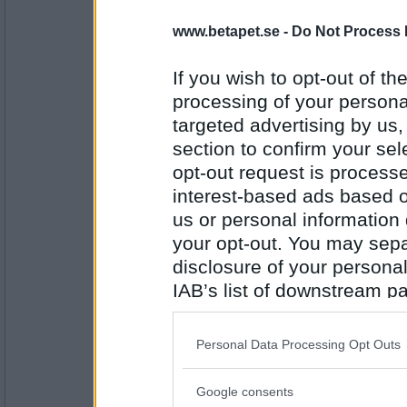
www.betapet.se -
Do Not Process 
remvanrijn
hur hög insatts brukar du sätta vid poker?
If you wish to opt-out of the
processing of your personal
röd eller svart
targeted advertising by us
Antal inlägg:
16685
section to confirm your sel
opt-out request is proces
farmor448
interest-based ads based o
Vilka färger satsar du på när du spelar Rou
us or personal information d
vindpinade buskar
your opt-out. You may separ
disclosure of your personal
Antal inlägg:
6961
IAB’s list of downstream pa
also be disclosed by us to 
LenaG
Downstream Participants
th
Vad tar du med som present till värdparet?
Personal Data Processing Opt Outs
third parties.
Det var under min skoltid
Google consents
Please note that this web