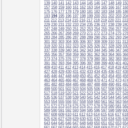
139
140
141
142
143
144
145
146
147
148
149
15
157
158
159
160
161
162
163
164
165
166
167
16
175
176
177
178
179
180
181
182
183
184
185
18
193
194
195
196
197
198
199
200
201
202
203
20
211
212
213
214
215
216
217
218
219
220
221
22
229
230
231
232
233
234
235
236
237
238
239
24
247
248
249
250
251
252
253
254
255
256
257
25
265
266
267
268
269
270
271
272
273
274
275
27
283
284
285
286
287
288
289
290
291
292
293
29
301
302
303
304
305
306
307
308
309
310
311
31
319
320
321
322
323
324
325
326
327
328
329
33
337
338
339
340
341
342
343
344
345
346
347
34
355
356
357
358
359
360
361
362
363
364
365
36
373
374
375
376
377
378
379
380
381
382
383
38
391
392
393
394
395
396
397
398
399
400
401
40
409
410
411
412
413
414
415
416
417
418
419
42
427
428
429
430
431
432
433
434
435
436
437
43
445
446
447
448
449
450
451
452
453
454
455
45
463
464
465
466
467
468
469
470
471
472
473
47
481
482
483
484
485
486
487
488
489
490
491
49
499
500
501
502
503
504
505
506
507
508
509
51
517
518
519
520
521
522
523
524
525
526
527
52
535
536
537
538
539
540
541
542
543
544
545
54
553
554
555
556
557
558
559
560
561
562
563
56
571
572
573
574
575
576
577
578
579
580
581
58
589
590
591
592
593
594
595
596
597
598
599
60
607
608
609
610
611
612
613
614
615
616
617
61
625
626
627
628
629
630
631
632
633
634
635
63
643
644
645
646
647
648
649
650
651
652
653
65
661
662
663
664
665
666
667
668
669
670
671
67