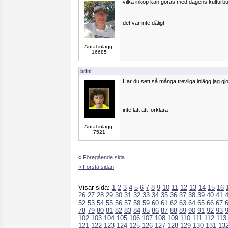
vilka inköp kan göras med dagens kulturb
det var inte dåligt
Antal inlägg:
16685
brini
Har du sett så många trevliga inlägg jag gjo
inte lätt att förklara
Antal inlägg:
7521
« Föregående sida
« Första sidan
Visar sida:
1
2
3
4
5
6
7
8
9
10
11
12
13
14
15
16
26
27
28
29
30
31
32
33
34
35
36
37
38
39
40
41
52
53
54
55
56
57
58
59
60
61
62
63
64
65
66
67
78
79
80
81
82
83
84
85
86
87
88
89
90
91
92
93
102
103
104
105
106
107
108
109
110
111
112
113
121
122
123
124
125
126
127
128
129
130
131
13