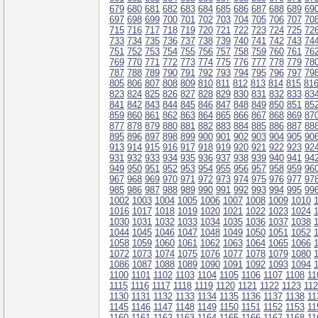
679
680
681
682
683
684
685
686
687
688
689
69
697
698
699
700
701
702
703
704
705
706
707
70
715
716
717
718
719
720
721
722
723
724
725
72
733
734
735
736
737
738
739
740
741
742
743
74
751
752
753
754
755
756
757
758
759
760
761
76
769
770
771
772
773
774
775
776
777
778
779
78
787
788
789
790
791
792
793
794
795
796
797
79
805
806
807
808
809
810
811
812
813
814
815
81
823
824
825
826
827
828
829
830
831
832
833
83
841
842
843
844
845
846
847
848
849
850
851
85
859
860
861
862
863
864
865
866
867
868
869
87
877
878
879
880
881
882
883
884
885
886
887
88
895
896
897
898
899
900
901
902
903
904
905
90
913
914
915
916
917
918
919
920
921
922
923
92
931
932
933
934
935
936
937
938
939
940
941
94
949
950
951
952
953
954
955
956
957
958
959
96
967
968
969
970
971
972
973
974
975
976
977
97
985
986
987
988
989
990
991
992
993
994
995
99
1002
1003
1004
1005
1006
1007
1008
1009
1010
1016
1017
1018
1019
1020
1021
1022
1023
1024
1030
1031
1032
1033
1034
1035
1036
1037
1038
1044
1045
1046
1047
1048
1049
1050
1051
1052
1058
1059
1060
1061
1062
1063
1064
1065
1066
1072
1073
1074
1075
1076
1077
1078
1079
1080
1086
1087
1088
1089
1090
1091
1092
1093
1094
1100
1101
1102
1103
1104
1105
1106
1107
1108
11
1115
1116
1117
1118
1119
1120
1121
1122
1123
11
1130
1131
1132
1133
1134
1135
1136
1137
1138
11
1145
1146
1147
1148
1149
1150
1151
1152
1153
11
1160
1161
1162
1163
1164
1165
1166
1167
1168
11