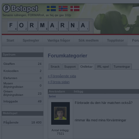
Senaste rullningen, FORMARnA, av hej qw gav 102p
Start
Spelregler
Vanliga frågor
Sök medlem
Topplistor
For
Spelrum
Forumkategorier
Giraffen
24
Snack
Support
Ordlekar
IRL-spel
Turneringar
Krokodilen
2
« Föregående sida
Elefanten
0
« Första sidan
Musen
0
Böjningslistan
Grisen
Användare
Inlägg
23
Böjningslistan
brini
Inloggade
49
Förlorade du den här matchen också?
Mobilspel
rimmar illa med mina förväntningar
Pågående
18 400
Antal inlägg:
7521