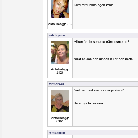
Med förbundna ögon kräla.
Antal inlägg: 239
witchgame
vilken är din senaste träningsmetod?
först hit och sen dit och nu är den borta
Antal inlägg:
1826
farmor448
Vad har hänt med din inspiration?
flera nya tavelramar
Antal inlägg:
6961
remvanrijn