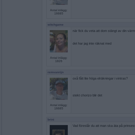
Antal inlägg:
16685
witchgame
när fick du veta att dom stängt av din vär
det har jag inte räknat med
Antal inlägg:
1826
remvanrijn
oxå fått lite höga elräkningar i vintras?
stekt chorizo blir det
Antal inlägg:
16685
brini
Vad föreslår du att man ska äta på prinse