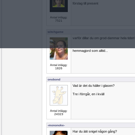
förslag till present
Antal inlägg:
7521
witchgame
varför dillar du om grod-dammar hela tiden
hemmagjord som alltid...
Antal inlägg:
1826
onobond
Vad är det du häller i glasen?
Tre i förrgår, en i kväll
Antal inlägg:
24323
-mononoke-
Har du ätit snigel någon gång?