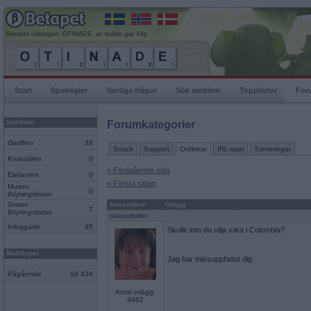
Senaste rullningen, OTINADE, av trulsie gav 64p
Start
Spelregler
Vanliga frågor
Sök medlem
Topplistor
For
Spelrum
Forumkategorier
Giraffen
38
Snack
Support
Ordlekar
IRL-spel
Turneringar
Krokodilen
0
« Föregående sida
Elefanten
0
« Första sidan
Musen
0
Böjningslistan
Grisen
Användare
Inlägg
7
Böjningslistan
olausdotter
Inloggade
45
Skulle inte du vilja vara i Colombia?
Mobilspel
Jag har missuppfattat dig
Pågående
18 434
Antal inlägg:
4962