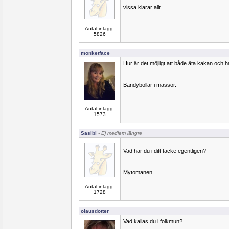
vissa klarar allt
Antal inlägg:
5826
monketface
Hur är det möjligt att både äta kakan och 
Bandybollar i massor.
Antal inlägg:
1573
Sasibi
- Ej medlem längre
Vad har du i ditt täcke egentligen?
Mytomanen
Antal inlägg:
1728
olausdotter
Vad kallas du i folkmun?