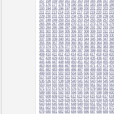
157
158
159
160
161
162
163
164
165
166
167
16
175
176
177
178
179
180
181
182
183
184
185
18
193
194
195
196
197
198
199
200
201
202
203
20
211
212
213
214
215
216
217
218
219
220
221
22
229
230
231
232
233
234
235
236
237
238
239
24
247
248
249
250
251
252
253
254
255
256
257
25
265
266
267
268
269
270
271
272
273
274
275
27
283
284
285
286
287
288
289
290
291
292
293
29
301
302
303
304
305
306
307
308
309
310
311
31
319
320
321
322
323
324
325
326
327
328
329
33
337
338
339
340
341
342
343
344
345
346
347
34
355
356
357
358
359
360
361
362
363
364
365
36
373
374
375
376
377
378
379
380
381
382
383
38
391
392
393
394
395
396
397
398
399
400
401
40
409
410
411
412
413
414
415
416
417
418
419
42
427
428
429
430
431
432
433
434
435
436
437
43
445
446
447
448
449
450
451
452
453
454
455
45
463
464
465
466
467
468
469
470
471
472
473
47
481
482
483
484
485
486
487
488
489
490
491
49
499
500
501
502
503
504
505
506
507
508
509
51
517
518
519
520
521
522
523
524
525
526
527
52
535
536
537
538
539
540
541
542
543
544
545
54
553
554
555
556
557
558
559
560
561
562
563
56
571
572
573
574
575
576
577
578
579
580
581
58
589
590
591
592
593
594
595
596
597
598
599
60
607
608
609
610
611
612
613
614
615
616
617
61
625
626
627
628
629
630
631
632
633
634
635
63
643
644
645
646
647
648
649
650
651
652
653
65
661
662
663
664
665
666
667
668
669
670
671
67
679
680
681
682
683
684
685
686
687
688
689
69