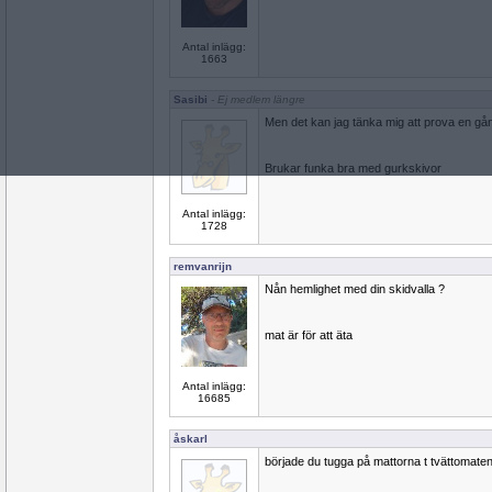
Antal inlägg:
1663
Sasibi
- Ej medlem längre
Men det kan jag tänka mig att prova en g
Brukar funka bra med gurkskivor
Antal inlägg:
1728
remvanrijn
Nån hemlighet med din skidvalla ?
mat är för att äta
Antal inlägg:
16685
åskarl
började du tugga på mattorna t tvättomate