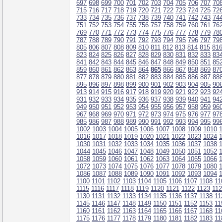
697
698
699
700
701
702
703
704
705
706
707
70
715
716
717
718
719
720
721
722
723
724
725
72
733
734
735
736
737
738
739
740
741
742
743
74
751
752
753
754
755
756
757
758
759
760
761
76
769
770
771
772
773
774
775
776
777
778
779
78
787
788
789
790
791
792
793
794
795
796
797
79
805
806
807
808
809
810
811
812
813
814
815
81
823
824
825
826
827
828
829
830
831
832
833
83
841
842
843
844
845
846
847
848
849
850
851
85
859
860
861
862
863
864
865
866
867
868
869
87
877
878
879
880
881
882
883
884
885
886
887
88
895
896
897
898
899
900
901
902
903
904
905
90
913
914
915
916
917
918
919
920
921
922
923
92
931
932
933
934
935
936
937
938
939
940
941
94
949
950
951
952
953
954
955
956
957
958
959
96
967
968
969
970
971
972
973
974
975
976
977
97
985
986
987
988
989
990
991
992
993
994
995
99
1002
1003
1004
1005
1006
1007
1008
1009
1010
1016
1017
1018
1019
1020
1021
1022
1023
1024
1030
1031
1032
1033
1034
1035
1036
1037
1038
1044
1045
1046
1047
1048
1049
1050
1051
1052
1058
1059
1060
1061
1062
1063
1064
1065
1066
1072
1073
1074
1075
1076
1077
1078
1079
1080
1086
1087
1088
1089
1090
1091
1092
1093
1094
1100
1101
1102
1103
1104
1105
1106
1107
1108
11
1115
1116
1117
1118
1119
1120
1121
1122
1123
11
1130
1131
1132
1133
1134
1135
1136
1137
1138
11
1145
1146
1147
1148
1149
1150
1151
1152
1153
11
1160
1161
1162
1163
1164
1165
1166
1167
1168
11
1175
1176
1177
1178
1179
1180
1181
1182
1183
11