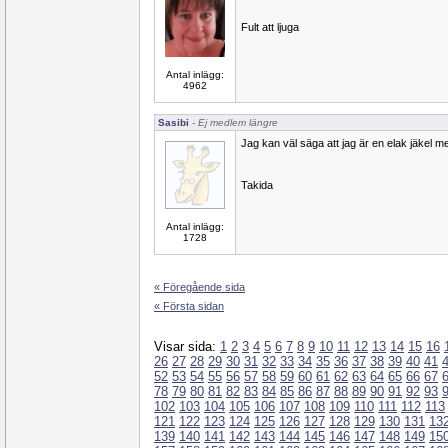
Fult att ljuga
Antal inlägg:
4962
Sasibi
- Ej medlem längre
Jag kan väl säga att jag är en elak jäkel 
Takida
Antal inlägg:
1728
« Föregående sida
« Första sidan
Visar sida:
1
2
3
4
5
6
7
8
9
10
11
12
13
14
15
16
26
27
28
29
30
31
32
33
34
35
36
37
38
39
40
41
52
53
54
55
56
57
58
59
60
61
62
63
64
65
66
67
78
79
80
81
82
83
84
85
86
87
88
89
90
91
92
93
102
103
104
105
106
107
108
109
110
111
112
113
121
122
123
124
125
126
127
128
129
130
131
13
139
140
141
142
143
144
145
146
147
148
149
15