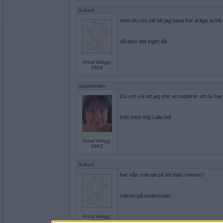
åskarl
men du vet väl att jag bara har ärliga avsik
då blev det inget då
Antal inlägg:
5826
olausdotter
Du vet väl att jag inte accepterar att du ha
Inte med mig i alla fall
Antal inlägg:
4962
åskarl
har nån vaknat på fel sida i morse?
säkert på undersidan
Antal inlägg:
5826