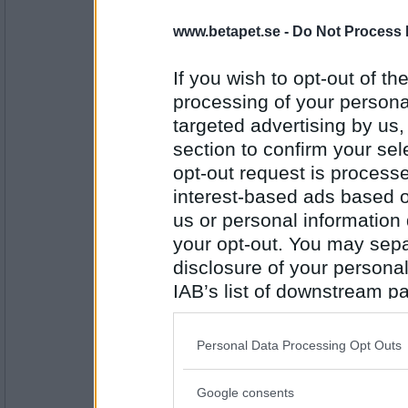
www.betapet.se -
Do Not Process 
olausdotter
Fläckfri madrass?
If you wish to opt-out of the
processing of your personal
Då tar vi tagelskjortan på
targeted advertising by us
Antal inlägg:
4962
section to confirm your sel
opt-out request is proces
Sasibi
- Ej medlem längre
interest-based ads based o
En mysig hemmakväll går du helst klädd i?
us or personal information d
Att äta munkar med socker utan att slicka
your opt-out. You may separ
disclosure of your personal
Antal inlägg:
1728
IAB’s list of downstream pa
also be disclosed by us to 
olausdotter
Vet du något som är svårare än att uttala o
Downstream Participants
th
Personal Data Processing Opt Outs
third parties.
Tungvrickare
Google consents
Please note that this web