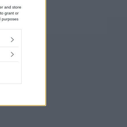
er and store
to grant or
ed purposes