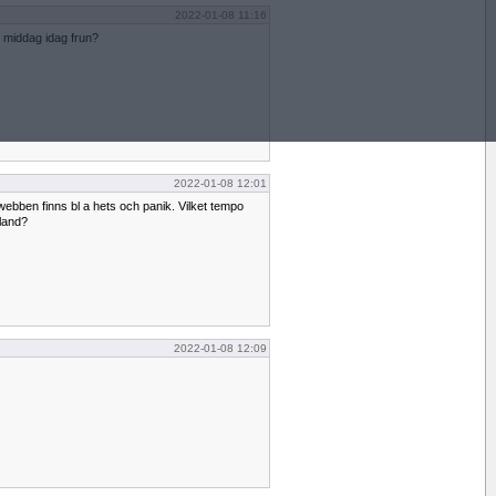
2022-01-08 11:16
l middag idag frun?
2022-01-08 12:01
bben finns bl a hets och panik. Vilket tempo
bland?
2022-01-08 12:09