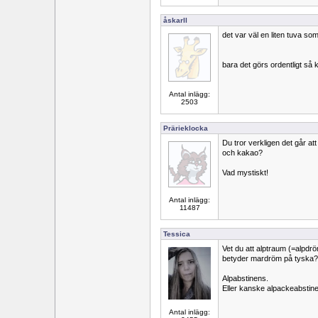
åskarll
det var väl en liten tuva som
bara det görs ordentligt så 
Antal inlägg:
2503
Prärieklocka
Du tror verkligen det går att
och kakao?
Vad mystiskt!
Antal inlägg:
11487
Tessica
Vet du att alptraum (=alpdr
betyder mardröm på tyska?
Alpabstinens.
Eller kanske alpackeabstin
Antal inlägg: