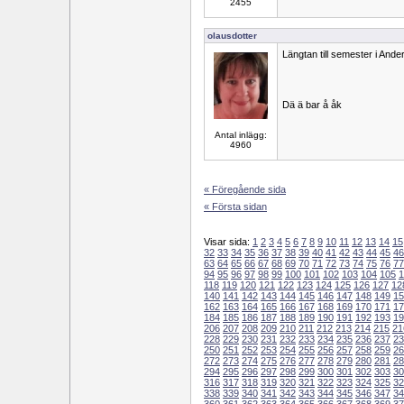
2455
olausdotter
Längtan till semester i Ande
Dä ä bar å åk
Antal inlägg:
4960
« Föregående sida
« Första sidan
Visar sida:
1
2
3
4
5
6
7
8
9
10
11
12
13
14
15
32
33
34
35
36
37
38
39
40
41
42
43
44
45
46
63
64
65
66
67
68
69
70
71
72
73
74
75
76
77
94
95
96
97
98
99
100
101
102
103
104
105
1
118
119
120
121
122
123
124
125
126
127
12
140
141
142
143
144
145
146
147
148
149
15
162
163
164
165
166
167
168
169
170
171
17
184
185
186
187
188
189
190
191
192
193
19
206
207
208
209
210
211
212
213
214
215
21
228
229
230
231
232
233
234
235
236
237
23
250
251
252
253
254
255
256
257
258
259
26
272
273
274
275
276
277
278
279
280
281
28
294
295
296
297
298
299
300
301
302
303
30
316
317
318
319
320
321
322
323
324
325
32
338
339
340
341
342
343
344
345
346
347
34