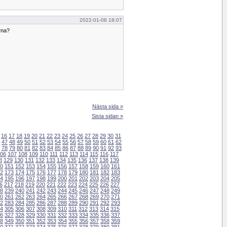
2022-01-08 18:07
rna?
Nästa sida »
Sista sidan »
16
17
18
19
20
21
22
23
24
25
26
27
28
29
30
31
47
48
49
50
51
52
53
54
55
56
57
58
59
60
61
62
78
79
80
81
82
83
84
85
86
87
88
89
90
91
92
93
06
107
108
109
110
111
112
113
114
115
116
117
8
129
130
131
132
133
134
135
136
137
138
139
0
151
152
153
154
155
156
157
158
159
160
161
2
173
174
175
176
177
178
179
180
181
182
183
4
195
196
197
198
199
200
201
202
203
204
205
6
217
218
219
220
221
222
223
224
225
226
227
8
239
240
241
242
243
244
245
246
247
248
249
0
261
262
263
264
265
266
267
268
269
270
271
2
283
284
285
286
287
288
289
290
291
292
293
4
305
306
307
308
309
310
311
312
313
314
315
6
327
328
329
330
331
332
333
334
335
336
337
8
349
350
351
352
353
354
355
356
357
358
359