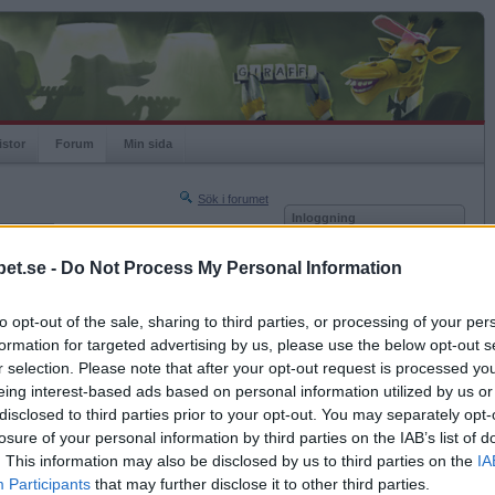
istor
Forum
Min sida
Sök i forumet
Inloggning
rneringar
Användare
et.se -
Do Not Process My Personal Information
Nästa sida »
Lösenord
Sista sidan »
to opt-out of the sale, sharing to third parties, or processing of your per
Kom ihåg mig
2022-01-08 06:25
formation for targeted advertising by us, please use the below opt-out s
Logga in
 i galtee mountains?
r selection. Please note that after your opt-out request is processed y
eing interest-based ads based on personal information utilized by us or
Glömt ditt lösenord?
Få ny aktiveringslänk
disclosed to third parties prior to your opt-out. You may separately opt-
losure of your personal information by third parties on the IAB’s list of
. This information may also be disclosed by us to third parties on the
IA
Betapet är gratis!
Participants
that may further disclose it to other third parties.