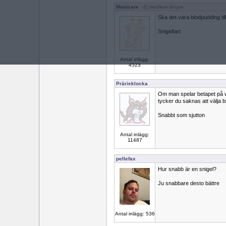
Monicare
- Ej medlem längre
Ska det vara blodpudding til
Snigelfart
Antal inlägg:
4523
Prärieklocka
Om man spelar betapet på we
tycker du saknas att välja 
Snabbt som sjutton
Antal inlägg:
11487
pellefax
Hur snabb är en snigel?
Ju snabbare desto bättre
Antal inlägg: 536