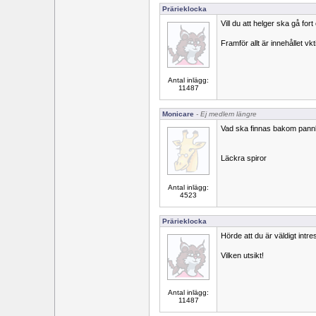
Prärieklocka
Vill du att helger ska gå fort
Framför allt är innehållet vkt
Antal inlägg:
11487
Monicare
- Ej medlem längre
Vad ska finnas bakom pann
Läckra spiror
Antal inlägg:
4523
Prärieklocka
Hörde att du är väldigt intr
Vilken utsikt!
Antal inlägg:
11487