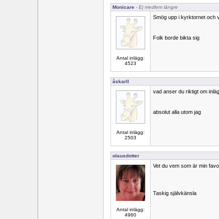
Monicare
- Ej medlem längre
Smög upp i kyrktornet och 
Folk borde bikta sig
Antal inlägg:
4523
åskarll
vad anser du riktigt om inlä
absolut alla utom jag
Antal inlägg:
2503
olausdotter
Vet du vem som är min favor
Taskig självkänsla
Antal inlägg:
4960