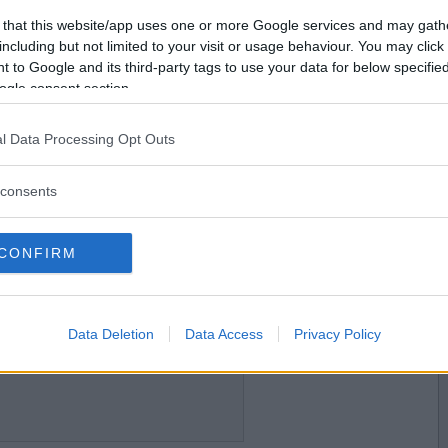
2022-01-08 08:48
Vill du bli
 that this website/app uses one or more Google services and may gath
r du på nåt bra rim till en rad i min höstdikt
medlem?
including but not limited to your visit or usage behaviour. You may click 
snåren?
 to Google and its third-party tags to use your data for below specifi
Skapa nytt konto
ogle consent section.
l Data Processing Opt Outs
2022-01-08 10:48
ning?
consents
CONFIRM
2022-01-08 11:08
Data Deletion
Data Access
Privacy Policy
rnitolog?
 har