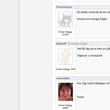
Prärieklocka
Du börjar tvivla på att du v
Smarta och kluriga frågor
Antal inlägg:
11487
Mjuktuff
- Ej medlem längre
Vad får dig att ta fram en på
Talgoxar o senapssill
Antal inlägg: 658
olausdotter
Hur såg nyårsmiddagen ut?
Tweet
Antal inlägg:
4960