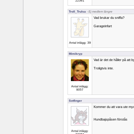
22361
Troll_Trulsa
- Ej medlem längre
Vad brukar du sniffa?
Garageinfart
Antal inlägg: 39
Mimikryp
Vad är det de håller på att 
Troligtvis inte.
Antal inlägg:
9057
Sotfinger
Kommer du att vara ute my
Hundbajspåsen förstås
Antal inlägg: