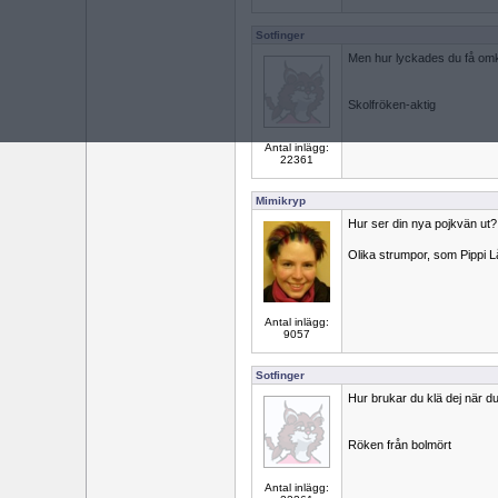
Sotfinger
Men hur lyckades du få omku
Skolfröken-aktig
Antal inlägg:
22361
Mimikryp
Hur ser din nya pojkvän ut?
Olika strumpor, som Pippi 
Antal inlägg:
9057
Sotfinger
Hur brukar du klä dej när du v
Röken från bolmört
Antal inlägg: