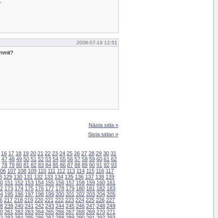
r
2008-07-19 12:51
ommit?
Nästa sida »
Sista sidan »
16
17
18
19
20
21
22
23
24
25
26
27
28
29
30
31
47
48
49
50
51
52
53
54
55
56
57
58
59
60
61
62
78
79
80
81
82
83
84
85
86
87
88
89
90
91
92
93
06
107
108
109
110
111
112
113
114
115
116
117
8
129
130
131
132
133
134
135
136
137
138
139
0
151
152
153
154
155
156
157
158
159
160
161
2
173
174
175
176
177
178
179
180
181
182
183
4
195
196
197
198
199
200
201
202
203
204
205
6
217
218
219
220
221
222
223
224
225
226
227
8
239
240
241
242
243
244
245
246
247
248
249
0
261
262
263
264
265
266
267
268
269
270
271
2
283
284
285
286
287
288
289
290
291
292
293