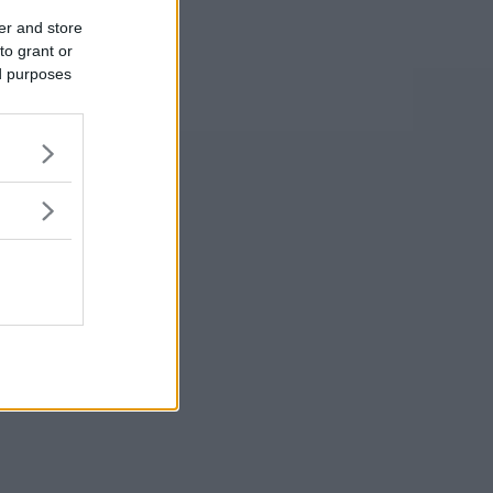
er and store
to grant or
ed purposes