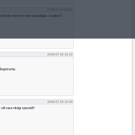
2008-07-18 10:01
ll hela montern med kristallglas i butiken?
2008-07-18 10:19
Långstrump.
2008-07-18 10:29
ill vara riktigt speciell?