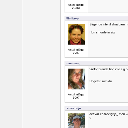
Antal inlägg:
22361
Mimikryp
Säger du inte till dina bar
Hon smorde in sig.
Antal inlägg:
9057
mamman_
Varför brände hon inte sig 
Ungefär som du.
Antal inlägg:
1097
remvanrijn
det var en trevlig tjej, men
?