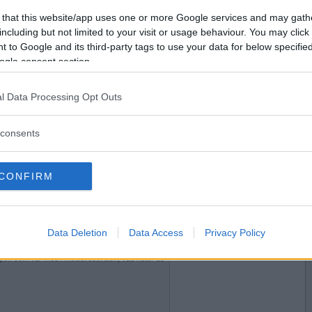
2008-07-18 07:32
Vill du bli
 that this website/app uses one or more Google services and may gath
medlem?
är vandringen?
including but not limited to your visit or usage behaviour. You may click 
 to Google and its third-party tags to use your data for below specifi
net.
Skapa nytt konto
ogle consent section.
l Data Processing Opt Outs
2008-07-18 08:27
consents
åg hålögd ut?
CONFIRM
2008-07-18 09:25
Data Deletion
Data Access
Privacy Policy
pen som var med i melodifestivalen, vad heter de