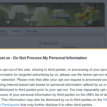
istor
Forum
Min sida
Sök i forumet
Inloggning
rneringar
Användare
et.se -
Do Not Process My Personal Information
Nästa sida »
Lösenord
Sista sidan »
to opt-out of the sale, sharing to third parties, or processing of your per
Kom ihåg mig
2008-07-18 06:57
formation for targeted advertising by us, please use the below opt-out s
Logga in
n beskrivning av den svamp du åt
r selection. Please note that after your opt-out request is processed y
eing interest-based ads based on personal information utilized by us or
Glömt ditt lösenord?
 i skogen
Få ny aktiveringslänk
disclosed to third parties prior to your opt-out. You may separately opt-
losure of your personal information by third parties on the IAB’s list of
. This information may also be disclosed by us to third parties on the
IA
Betapet är gratis!
Participants
that may further disclose it to other third parties.