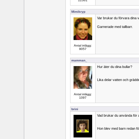
22361
Mimikryp
Var brukar du förvara dina
Garnerade med tallbarr.
Antal inlägg:
9057
mamman_
Hur äter du dina bullar?
Lika delar vatten och grädd
Antal inlägg:
1097
brini
Vad brukar du använda för at
Hon blev med barn redan f