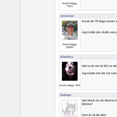
Antal inlägg:
7521
remvanrijn
Kul att din 78-åriga moster 
Jag trodde den skulle vara 
Antal inlägg:
16685
VildaElisa
Vad sa du när du fick se din
Jag trodde inte det var sant
Antal inlägg: 526
Sotfinger
Vad tänkte du när läkarna be
fårticka?
Dom är så där jämt