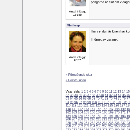
pengarna är slut om 2 daga
Antal inlägg:
16685
Mimikryp
Hur vet du när lönen har k
I hörnet av garaget.
Antal inlägg:
9057
« Föregående sida
« Första sidan
Visar sida:
1
2
3
4
5
6
7
8
9
10
11
12
13
14
15
32
33
34
35
36
37
38
39
40
41
42
43
44
45
46
63
64
65
66
67
68
69
70
71
72
73
74
75
76
77
94
95
96
97
98
99
100
101
102
103
104
105
1
118
119
120
121
122
123
124
125
126
127
12
140
141
142
143
144
145
146
147
148
149
15
162
163
164
165
166
167
168
169
170
171
17
184
185
186
187
188
189
190
191
192
193
19
206
207
208
209
210
211
212
213
214
215
21
228
229
230
231
232
233
234
235
236
237
23
250
251
252
253
254
255
256
257
258
259
26
272
273
274
275
276
277
278
279
280
281
28