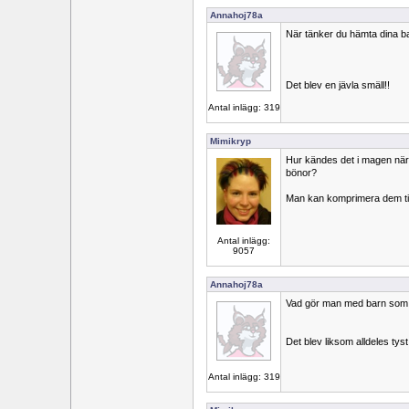
Annahoj78a
När tänker du hämta dina b
Det blev en jävla smäll!!
Antal inlägg: 319
Mimikryp
Hur kändes det i magen när d
bönor?
Man kan komprimera dem till
Antal inlägg:
9057
Annahoj78a
Vad gör man med barn som 
Det blev liksom alldeles tyst
Antal inlägg: 319