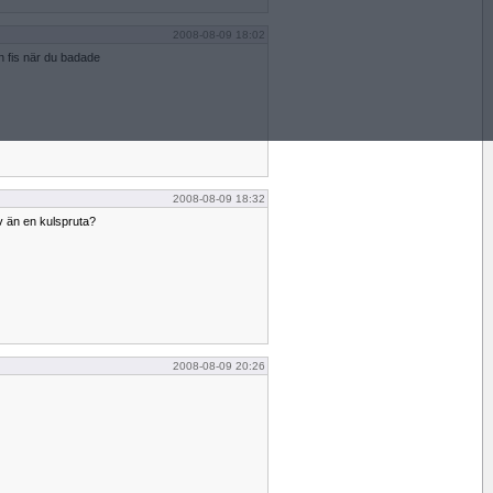
2008-08-09 18:02
n fis när du badade
2008-08-09 18:32
v än en kulspruta?
2008-08-09 20:26