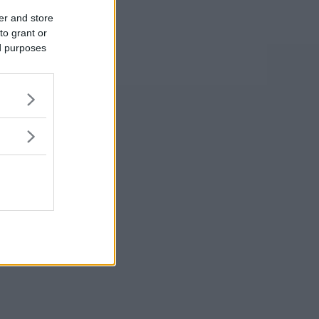
er and store
to grant or
ed purposes