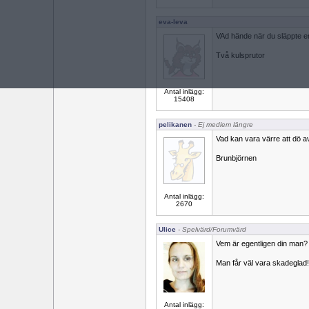
eva-leva
VAd hände när du släppte e
Två kulsprutor
Antal inlägg:
15408
pelikanen
- Ej medlem längre
Vad kan vara värre att dö a
Brunbjörnen
Antal inlägg:
2670
Ulice
- Spelvärd/Forumvärd
Vem är egentligen din man?
Man får väl vara skadeglad!
Antal inlägg: