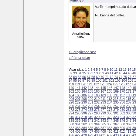
Mimikryp
Varför komprimerade du barne
Nu känns det bättre.
Antal inlägg:
9057
« Föregående sida
« Första sidan
Visar sida:
1
2
3
4
5
6
7
8
9
10
11
12
13
14
15
32
33
34
35
36
37
38
39
40
41
42
43
44
45
46
63
64
65
66
67
68
69
70
71
72
73
74
75
76
77
94
95
96
97
98
99
100
101
102
103
104
105
1
118
119
120
121
122
123
124
125
126
127
12
140
141
142
143
144
145
146
147
148
149
15
162
163
164
165
166
167
168
169
170
171
17
184
185
186
187
188
189
190
191
192
193
19
206
207
208
209
210
211
212
213
214
215
21
228
229
230
231
232
233
234
235
236
237
23
250
251
252
253
254
255
256
257
258
259
26
272
273
274
275
276
277
278
279
280
281
28
294
295
296
297
298
299
300
301
302
303
30
316
317
318
319
320
321
322
323
324
325
32
338
339
340
341
342
343
344
345
346
347
34
360
361
362
363
364
365
366
367
368
369
37
382
383
384
385
386
387
388
389
390
391
39
404
405
406
407
408
409
410
411
412
413
41
426
427
428
429
430
431
432
433
434
435
43