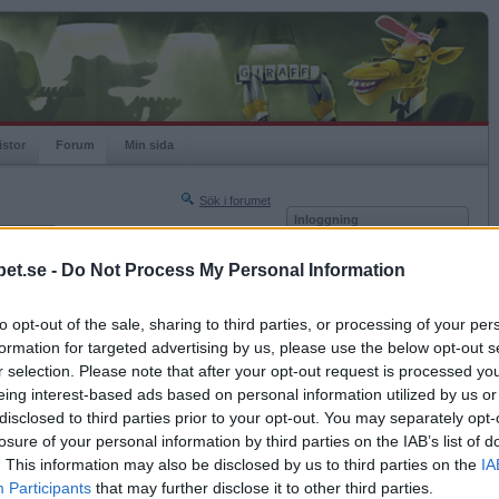
istor
Forum
Min sida
Sök i forumet
Inloggning
rneringar
Användare
et.se -
Do Not Process My Personal Information
Nästa sida »
Lösenord
Sista sidan »
to opt-out of the sale, sharing to third parties, or processing of your per
Kom ihåg mig
2008-08-09 01:48
formation for targeted advertising by us, please use the below opt-out s
Logga in
ömma att jag såg din man ha sex med en annan
r selection. Please note that after your opt-out request is processed y
eing interest-based ads based on personal information utilized by us or
Glömt ditt lösenord?
Få ny aktiveringslänk
disclosed to third parties prior to your opt-out. You may separately opt-
losure of your personal information by third parties on the IAB’s list of
. This information may also be disclosed by us to third parties on the
IA
Betapet är gratis!
Participants
that may further disclose it to other third parties.