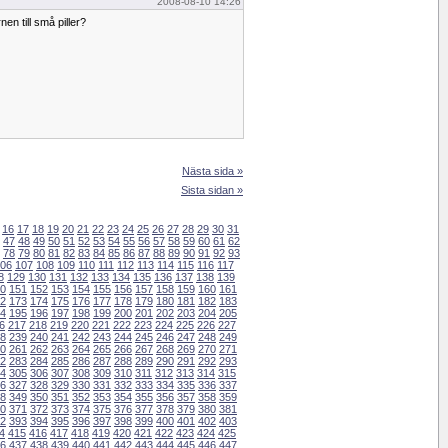
2008-08-10 14:26
n till små piller?
Nästa sida »
Sista sidan »
16
17
18
19
20
21
22
23
24
25
26
27
28
29
30
31
47
48
49
50
51
52
53
54
55
56
57
58
59
60
61
62
78
79
80
81
82
83
84
85
86
87
88
89
90
91
92
93
06
107
108
109
110
111
112
113
114
115
116
117
8
129
130
131
132
133
134
135
136
137
138
139
0
151
152
153
154
155
156
157
158
159
160
161
2
173
174
175
176
177
178
179
180
181
182
183
4
195
196
197
198
199
200
201
202
203
204
205
6
217
218
219
220
221
222
223
224
225
226
227
8
239
240
241
242
243
244
245
246
247
248
249
0
261
262
263
264
265
266
267
268
269
270
271
2
283
284
285
286
287
288
289
290
291
292
293
4
305
306
307
308
309
310
311
312
313
314
315
6
327
328
329
330
331
332
333
334
335
336
337
8
349
350
351
352
353
354
355
356
357
358
359
0
371
372
373
374
375
376
377
378
379
380
381
2
393
394
395
396
397
398
399
400
401
402
403
4
415
416
417
418
419
420
421
422
423
424
425
6
437
438
439
440
441
442
443
444
445
446
447