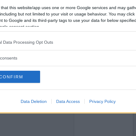
2008-08-09 17:32
Vill du bli
 that this website/app uses one or more Google services and may gath
medlem?
u fick i födelsedagspresent av din man?
including but not limited to your visit or usage behaviour. You may click 
 to Google and its third-party tags to use your data for below specifi
Skapa nytt konto
ogle consent section.
l Data Processing Opt Outs
2008-08-09 17:48
consents
ni gifte er?
CONFIRM
2008-08-09 17:50
Data Deletion
Data Access
Privacy Policy
man har varit otrogen?