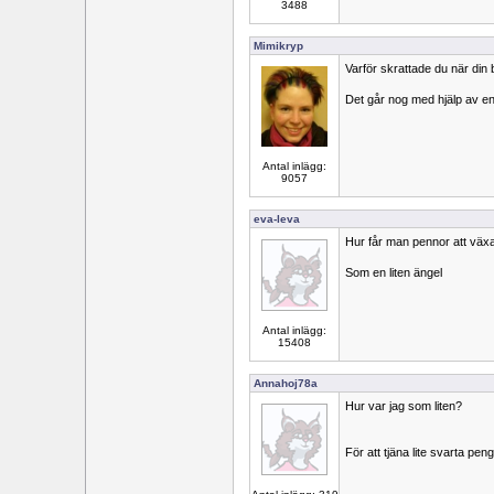
3488
Mimikryp
Varför skrattade du när din
Det går nog med hjälp av en 
Antal inlägg:
9057
eva-leva
Hur får man pennor att väx
Som en liten ängel
Antal inlägg:
15408
Annahoj78a
Hur var jag som liten?
För att tjäna lite svarta peng