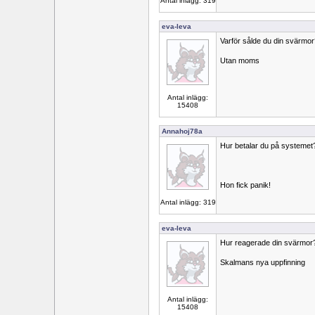
Antal inlägg: 319
eva-leva
Varför sålde du din svärmor
Utan moms
Antal inlägg:
15408
Annahoj78a
Hur betalar du på systemet
Hon fick panik!
Antal inlägg: 319
eva-leva
Hur reagerade din svärmor
Skalmans nya uppfinning
Antal inlägg:
15408