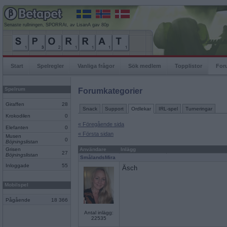
Senaste rullningen, SPORRAt, av LisanA gav 80p
Start
Spelregler
Vanliga frågor
Sök medlem
Topplistor
For
Spelrum
Forumkategorier
Giraffen
28
Snack
Support
Ordlekar
IRL-spel
Turneringar
Krokodilen
0
« Föregående sida
Elefanten
0
« Första sidan
Musen
0
Böjningslistan
Grisen
Användare
Inlägg
27
Böjningslistan
SmålandsMira
Inloggade
55
Äsch
Mobilspel
Pågående
18 366
Antal inlägg:
22535