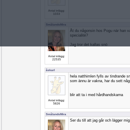
Antal inlägg:
1033
SmålandsMira
Åt du någonsin hos Pogu när han v
specialité?
Jag tror det kallas snö
Antal inlägg:
22535
åskarl
hela natthimlen fylls av tindrande s
som ännu är vakna, har du sett någ
blir att ta i med hårdhandskarna
Antal inlägg:
5826
SmålandsMira
Ser du till att jag går och lägger mi