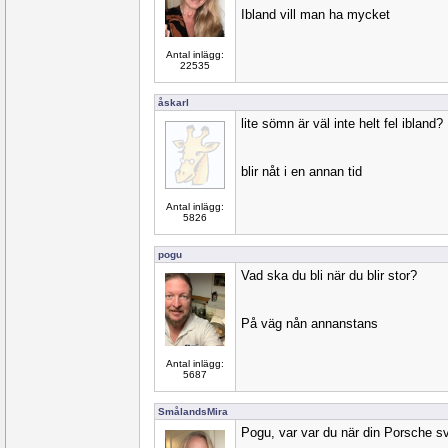
Ibland vill man ha mycket
Antal inlägg:
22535
åskarl
lite sömn är väl inte helt fel ibland?
blir nåt i en annan tid
Antal inlägg:
5826
pogu
Vad ska du bli när du blir stor?
På väg nån annanstans
Antal inlägg:
5687
SmålandsMira
Pogu, var var du när din Porsche sv