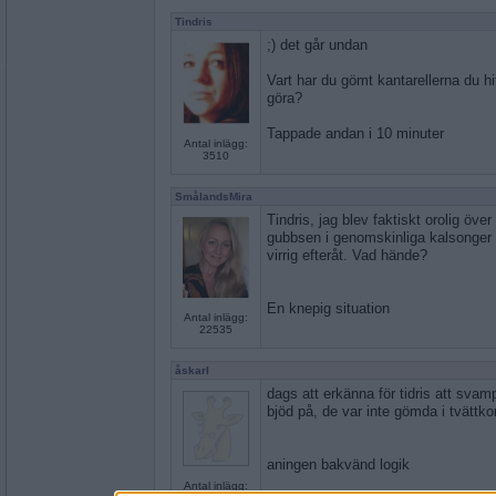
Tindris
;) det går undan
Vart har du gömt kantarellerna du hi
göra?
Tappade andan i 10 minuter
Antal inlägg:
3510
SmålandsMira
Tindris, jag blev faktiskt orolig över
gubbsen i genomskinliga kalsonger 
virrig efteråt. Vad hände?
En knepig situation
Antal inlägg:
22535
åskarl
dags att erkänna för tidris att svamp
bjöd på, de var inte gömda i tvättko
aningen bakvänd logik
Antal inlägg: