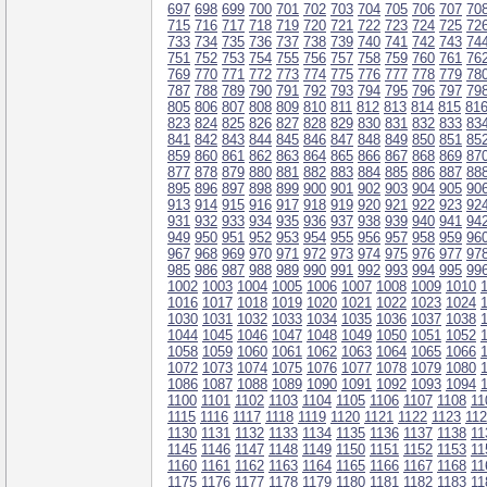
697
698
699
700
701
702
703
704
705
706
707
70
715
716
717
718
719
720
721
722
723
724
725
72
733
734
735
736
737
738
739
740
741
742
743
74
751
752
753
754
755
756
757
758
759
760
761
76
769
770
771
772
773
774
775
776
777
778
779
78
787
788
789
790
791
792
793
794
795
796
797
79
805
806
807
808
809
810
811
812
813
814
815
81
823
824
825
826
827
828
829
830
831
832
833
83
841
842
843
844
845
846
847
848
849
850
851
85
859
860
861
862
863
864
865
866
867
868
869
87
877
878
879
880
881
882
883
884
885
886
887
88
895
896
897
898
899
900
901
902
903
904
905
90
913
914
915
916
917
918
919
920
921
922
923
92
931
932
933
934
935
936
937
938
939
940
941
94
949
950
951
952
953
954
955
956
957
958
959
96
967
968
969
970
971
972
973
974
975
976
977
97
985
986
987
988
989
990
991
992
993
994
995
99
1002
1003
1004
1005
1006
1007
1008
1009
1010
1016
1017
1018
1019
1020
1021
1022
1023
1024
1030
1031
1032
1033
1034
1035
1036
1037
1038
1044
1045
1046
1047
1048
1049
1050
1051
1052
1058
1059
1060
1061
1062
1063
1064
1065
1066
1072
1073
1074
1075
1076
1077
1078
1079
1080
1086
1087
1088
1089
1090
1091
1092
1093
1094
1100
1101
1102
1103
1104
1105
1106
1107
1108
11
1115
1116
1117
1118
1119
1120
1121
1122
1123
11
1130
1131
1132
1133
1134
1135
1136
1137
1138
11
1145
1146
1147
1148
1149
1150
1151
1152
1153
11
1160
1161
1162
1163
1164
1165
1166
1167
1168
11
1175
1176
1177
1178
1179
1180
1181
1182
1183
11