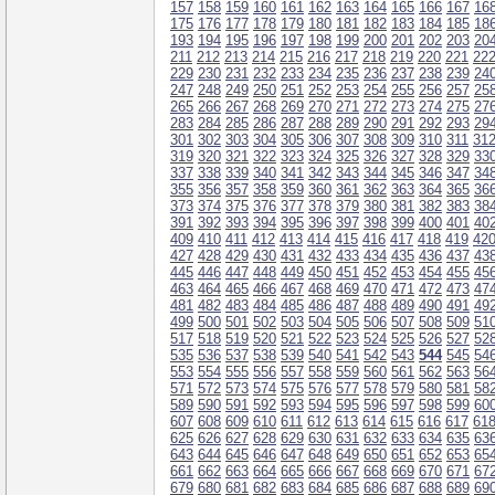
157
158
159
160
161
162
163
164
165
166
167
16
175
176
177
178
179
180
181
182
183
184
185
18
193
194
195
196
197
198
199
200
201
202
203
20
211
212
213
214
215
216
217
218
219
220
221
22
229
230
231
232
233
234
235
236
237
238
239
24
247
248
249
250
251
252
253
254
255
256
257
25
265
266
267
268
269
270
271
272
273
274
275
27
283
284
285
286
287
288
289
290
291
292
293
29
301
302
303
304
305
306
307
308
309
310
311
31
319
320
321
322
323
324
325
326
327
328
329
33
337
338
339
340
341
342
343
344
345
346
347
34
355
356
357
358
359
360
361
362
363
364
365
36
373
374
375
376
377
378
379
380
381
382
383
38
391
392
393
394
395
396
397
398
399
400
401
40
409
410
411
412
413
414
415
416
417
418
419
42
427
428
429
430
431
432
433
434
435
436
437
43
445
446
447
448
449
450
451
452
453
454
455
45
463
464
465
466
467
468
469
470
471
472
473
47
481
482
483
484
485
486
487
488
489
490
491
49
499
500
501
502
503
504
505
506
507
508
509
51
517
518
519
520
521
522
523
524
525
526
527
52
535
536
537
538
539
540
541
542
543
544
545
54
553
554
555
556
557
558
559
560
561
562
563
56
571
572
573
574
575
576
577
578
579
580
581
58
589
590
591
592
593
594
595
596
597
598
599
60
607
608
609
610
611
612
613
614
615
616
617
61
625
626
627
628
629
630
631
632
633
634
635
63
643
644
645
646
647
648
649
650
651
652
653
65
661
662
663
664
665
666
667
668
669
670
671
67
679
680
681
682
683
684
685
686
687
688
689
69