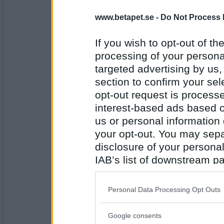
5826
www.betapet.se -
Do Not Process 
pogu
Jag tänkte vi kunde överraska lite 
ballongdansen och ta med lite nya in
If you wish to opt-out of the
och kanske använda pingisbollar istä
processing of your personal
tycker du?
targeted advertising by us
Antal inlägg:
Inspärrade
section to confirm your sel
5687
opt-out request is proces
remvanrijn
interest-based ads based o
Tyler som föreslår sånt borde vara..
us or personal information d
your opt-out. You may separ
För allas välmående, ja!
disclosure of your personal
Antal inlägg:
IAB’s list of downstream pa
16685
also be disclosed by us to 
Greta grus
Downstream Participants
th
Jaha så det är slut på ballongdans 
Personal Data Processing Opt Outs
third parties.
En hetvägg.
Google consents
Please note that this web