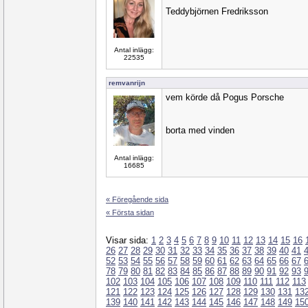
Teddybjörnen Fredriksson
Antal inlägg:
22535
remvanrijn
vem körde då Pogus Porsche
borta med vinden
Antal inlägg:
16685
« Föregående sida
« Första sidan
Visar sida:
1
2
3
4
5
6
7
8
9
10
11
12
13
14
15
16
26
27
28
29
30
31
32
33
34
35
36
37
38
39
40
41
52
53
54
55
56
57
58
59
60
61
62
63
64
65
66
67
78
79
80
81
82
83
84
85
86
87
88
89
90
91
92
93
102
103
104
105
106
107
108
109
110
111
112
113
121
122
123
124
125
126
127
128
129
130
131
13
139
140
141
142
143
144
145
146
147
148
149
15