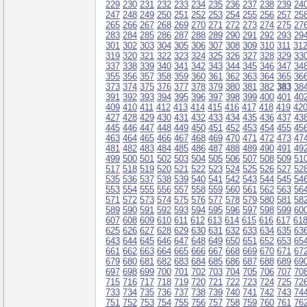
229
230
231
232
233
234
235
236
237
238
239
24
247
248
249
250
251
252
253
254
255
256
257
25
265
266
267
268
269
270
271
272
273
274
275
27
283
284
285
286
287
288
289
290
291
292
293
29
301
302
303
304
305
306
307
308
309
310
311
31
319
320
321
322
323
324
325
326
327
328
329
33
337
338
339
340
341
342
343
344
345
346
347
34
355
356
357
358
359
360
361
362
363
364
365
36
373
374
375
376
377
378
379
380
381
382
383
38
391
392
393
394
395
396
397
398
399
400
401
40
409
410
411
412
413
414
415
416
417
418
419
42
427
428
429
430
431
432
433
434
435
436
437
43
445
446
447
448
449
450
451
452
453
454
455
45
463
464
465
466
467
468
469
470
471
472
473
47
481
482
483
484
485
486
487
488
489
490
491
49
499
500
501
502
503
504
505
506
507
508
509
51
517
518
519
520
521
522
523
524
525
526
527
52
535
536
537
538
539
540
541
542
543
544
545
54
553
554
555
556
557
558
559
560
561
562
563
56
571
572
573
574
575
576
577
578
579
580
581
58
589
590
591
592
593
594
595
596
597
598
599
60
607
608
609
610
611
612
613
614
615
616
617
61
625
626
627
628
629
630
631
632
633
634
635
63
643
644
645
646
647
648
649
650
651
652
653
65
661
662
663
664
665
666
667
668
669
670
671
67
679
680
681
682
683
684
685
686
687
688
689
69
697
698
699
700
701
702
703
704
705
706
707
70
715
716
717
718
719
720
721
722
723
724
725
72
733
734
735
736
737
738
739
740
741
742
743
74
751
752
753
754
755
756
757
758
759
760
761
76