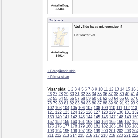
Antal inlägg:
22361
Ruckzuck
Vad vill du ha av mig egentligen?
Det kvittar väl.
Antal inlägg:
34614
« Föregående sida
« Första sidan
Visar sida:
1
2
3
4
5
6
7
8
9
10
11
12
13
14
15
16
26
27
28
29
30
31
32
33
34
35
36
37
38
39
40
41
52
53
54
55
56
57
58
59
60
61
62
63
64
65
66
67
78
79
80
81
82
83
84
85
86
87
88
89
90
91
92
93
102
103
104
105
106
107
108
109
110
111
112
113
121
122
123
124
125
126
127
128
129
130
131
13
139
140
141
142
143
144
145
146
147
148
149
15
157
158
159
160
161
162
163
164
165
166
167
16
175
176
177
178
179
180
181
182
183
184
185
18
193
194
195
196
197
198
199
200
201
202
203
20
211
212
213
214
215
216
217
218
219
220
221
22