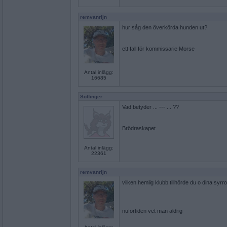
remvanrijn
hur såg den överkörda hunden ut?
ett fall för kommissarie Morse
Antal inlägg:
16685
Sotfinger
Vad betyder ... --- ... ??
Brödraskapet
Antal inlägg:
22361
remvanrijn
vilken hemlig klubb tillhörde du o dina syrro
nuförtiden vet man aldrig