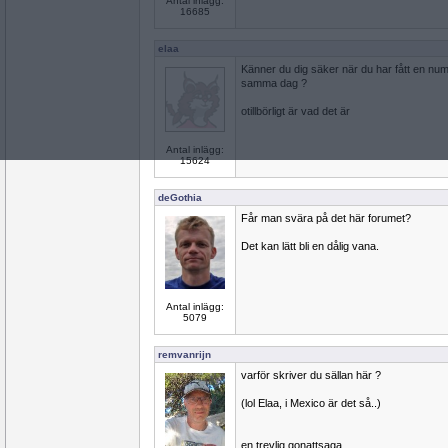
Antal inlägg:
16685
elaa
Känner du dig säker när du har fått en num
samma dag ?
otillbörligt är vad det är
Antal inlägg:
15624
deGothia
Får man svära på det här forumet?
Det kan lätt bli en dålig vana.
Antal inlägg:
5079
remvanrijn
varför skriver du sällan här ?
(lol Elaa, i Mexico är det så..)
en trevlig gonattsaga