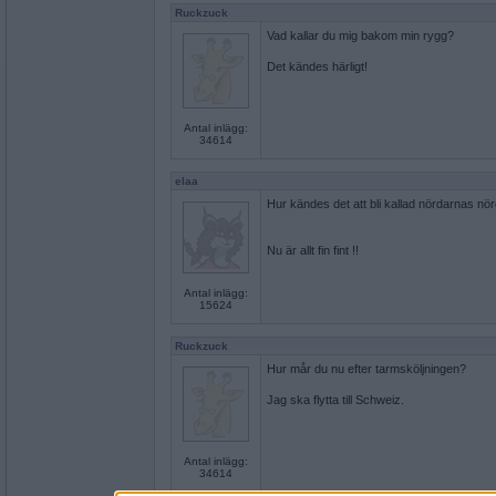
Ruckzuck
Vad kallar du mig bakom min rygg?
Det kändes härligt!
Antal inlägg:
34614
elaa
Hur kändes det att bli kallad nördarnas nö
Nu är allt fin fint !!
Antal inlägg:
15624
Ruckzuck
Hur mår du nu efter tarmsköljningen?
Jag ska flytta till Schweiz.
Antal inlägg:
34614