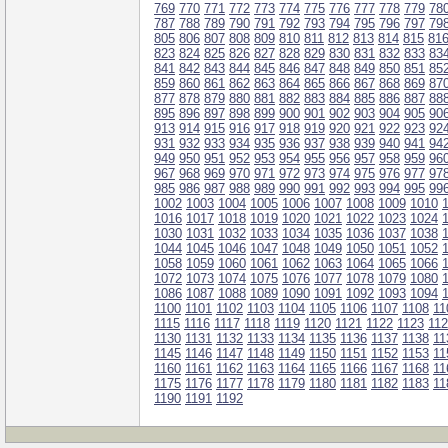
769
770
771
772
773
774
775
776
777
778
779
78
787
788
789
790
791
792
793
794
795
796
797
79
805
806
807
808
809
810
811
812
813
814
815
81
823
824
825
826
827
828
829
830
831
832
833
83
841
842
843
844
845
846
847
848
849
850
851
85
859
860
861
862
863
864
865
866
867
868
869
87
877
878
879
880
881
882
883
884
885
886
887
88
895
896
897
898
899
900
901
902
903
904
905
90
913
914
915
916
917
918
919
920
921
922
923
92
931
932
933
934
935
936
937
938
939
940
941
94
949
950
951
952
953
954
955
956
957
958
959
96
967
968
969
970
971
972
973
974
975
976
977
97
985
986
987
988
989
990
991
992
993
994
995
99
1002
1003
1004
1005
1006
1007
1008
1009
1010
1016
1017
1018
1019
1020
1021
1022
1023
1024
1030
1031
1032
1033
1034
1035
1036
1037
1038
1044
1045
1046
1047
1048
1049
1050
1051
1052
1058
1059
1060
1061
1062
1063
1064
1065
1066
1072
1073
1074
1075
1076
1077
1078
1079
1080
1086
1087
1088
1089
1090
1091
1092
1093
1094
1100
1101
1102
1103
1104
1105
1106
1107
1108
11
1115
1116
1117
1118
1119
1120
1121
1122
1123
11
1130
1131
1132
1133
1134
1135
1136
1137
1138
11
1145
1146
1147
1148
1149
1150
1151
1152
1153
11
1160
1161
1162
1163
1164
1165
1166
1167
1168
11
1175
1176
1177
1178
1179
1180
1181
1182
1183
11
1190
1191
1192