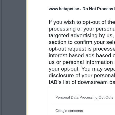
remvanrijn
www.betapet.se -
Do Not Process 
är du orolig för jordens uppvärmning och 
på danska heter det pung med snor
If you wish to opt-out of the
processing of your personal
Antal inlägg:
targeted advertising by us
16685
section to confirm your sel
elaa
opt-out request is proces
Vad säger dansken när han vill ha en riktig
interest-based ads based o
Hjälp henne då hon kan ju inte
us or personal information d
your opt-out. You may separ
Antal inlägg:
15624
disclosure of your personal
IAB’s list of downstream pa
remvanrijn
also be disclosed by us to 
vad sa hustrun till mannen när städhjälpe
Downstream Participants
th
Personal Data Processing Opt Outs
ibland betalar man för ingenting
third parties.
Google consents
Antal inlägg:
Please note that this web
16685