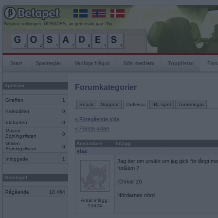
Senaste rullningen, GOSADES, av gemenalu gav 78p
Start
Spelregler
Vanliga frågor
Sök medlem
Topplistor
For
Spelrum
Forumkategorier
Giraffen
1
Snack
Support
Ordlekar
IRL-spel
Turneringar
Krokodilen
0
« Föregående sida
Elefanten
0
« Första sidan
Musen
0
Böjningslistan
Grisen
Användare
Inlägg
0
Böjningslistan
elaa
Inloggade
1
Jag ber om ursäkt om jag gick för långt m
förlåten ?
Mobilspel
(Oskar ;0)
Pågående
18 464
Nördarnas nörd
Antal inlägg:
15624